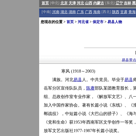
首页
[华北]
北京
天津
河北
山西
内蒙古
[东北]
辽宁
吉林
黑
[中南]
河南
湖北
湖南
广东
广西
海南
[西北]
陕西
甘肃
青海
您现在的位置 >
首页
>
河北省
>
保定市
>
易县人物
易县景
寒风 (1918～2003)
满族。河北
易县
人。中共党员。毕业于
易县
岳军分区宣传队队员，
陈赓
部队某团教育股长，
组、总政创作室专业作家，《解放军文艺》、八一电
加入中国作家协会。著有长篇小说《东线》、《
郸战役》，中短篇小说《大巴山的骄子》、《海与
《党和生命》获1953年西南军区文学创作一等奖
放军文艺出版社1977-1987年长篇小说奖。