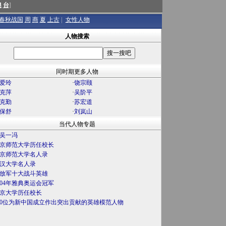
澳
台
]
春秋战国
周
商
夏
上古
|
女性人物
人物搜索
同时期更多人物
爱玲
·
饶宗颐
克萍
·
吴阶平
克勤
·
苏宏道
保舒
·
刘岚山
当代人物专题
吴一冯
京师范大学历任校长
京师范大学名人录
汉大学名人录
放军十大战斗英雄
004年雅典奥运会冠军
京大学历任校长
00位为新中国成立作出突出贡献的英雄模范人物