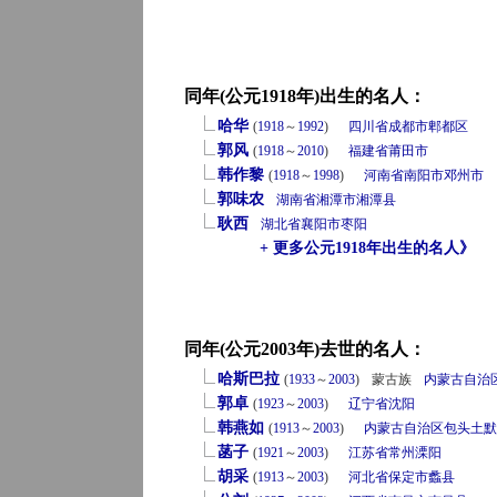
同年(公元1918年)出生的名人：
哈华
(
1918
～
1992
)
四川省
成都市
郫都区
郭风
(
1918
～
2010
)
福建省
莆田市
韩作黎
(
1918
～
1998
)
河南省
南阳市
邓州市
郭味农
湖南省
湘潭市
湘潭县
耿西
湖北省
襄阳市
枣阳
+ 更多公元1918年出生的名人》
同年(公元2003年)去世的名人：
哈斯巴拉
(
1933
～
2003
)
蒙古族
内蒙古自治
郭卓
(
1923
～
2003
)
辽宁省
沈阳
韩燕如
(
1913
～
2003
)
内蒙古自治区
包头
土默
菡子
(
1921
～
2003
)
江苏省
常州
溧阳
胡采
(
1913
～
2003
)
河北省
保定市
蠡县