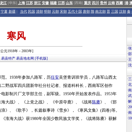
龙江
[华东]
上海
江苏
浙江
安徽
福建
江西
山东
[西南]
重庆
四川
贵州
云南
西藏
[
港
宁夏
新疆
|
当代
民国
清朝
明朝
元朝
宋朝
五代十国
唐朝
隋
南北朝
晋
三国
汉朝
秦
寒风
·
张
[公元1918年－2003年]
·
邵
点
易县特产
易县地名网
[手机版]
·
王
·
沈
师范。1938年参加八路军，历
任安
吴堡青训班学员，八路军山西太
·
三
·
北
第二野战军四兵团新华社分社记者、报道科科长，西南军区创作
·
南
影制片厂文学部主任，副军级。1950年开始发表作品。1953年
·
武
·
解
淮海大战》、《上党之战》、《中原夺鹿》、《战将
陈赓
》、《邯
·
2
浪》、《歌手》，长篇叙事诗《雪乡》，《寒风文集》(四卷)等。
·
南
·
1
，《淮海大战》获1980年全国少数民族文学奖，《战将陈赓》获解