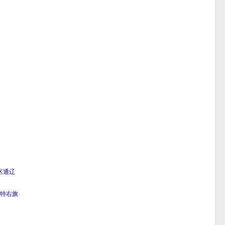
区
通辽
特右旗