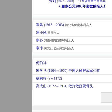
公刘
(
1927
～
2003
)
江西省
南昌市
南昌县
+ 更多公元2003年去世的名人》
寒风 (1918～2003)
河北省保定市易县人
寒小风
重庆市人
寒心
河南省周口市郸城县人
寒冰
黑龙江七台河勃利县人
何伯祥
宋学飞 (1904～1970) 中国人民解放军少将
敬嗣晖 (?～1172)
高成山 (1922～1951) 敢打敢拼硬骨头