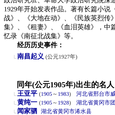
政治研究班、革命大学政治研究院深
1929年开始发表作品。著有长篇小
战》、《大地在动》、《民族英烈传
集》、《租妻》、《血泪英雄》，中
忆录《南征北战集》等。
经历历史事件：
南昌起义
(公元1927年)
同年(公元1905年)出生的名人
王亚平
(
1905
～
1983
)
河北省
邢台市
黄纯一
(
1905
～
1928
)
湖北省
黄冈市
闻家驷
湖北省
黄冈市
浠水县