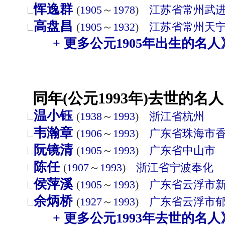
恽逸群
(
1905
～
1978
)
江苏省
常州
武
高盘昌
(
1905
～
1932
)
江苏省
常州
天
+ 更多公元1905年出生的名人
同年(公元1993年)去世的名人
温小钰
(
1938
～
1993
)
浙江省
杭州
韦瀚章
(
1906
～
1993
)
广东省
珠海市
阮镜清
(
1905
～
1993
)
广东省
中山市
陈任
(
1907
～
1993
)
浙江省
宁波
奉化
侯萍溪
(
1905
～
1993
)
广东省
云浮市
余炳桥
(
1927
～
1993
)
广东省
云浮市
+ 更多公元1993年去世的名人