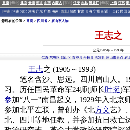
首页
[华北]
北京
天津
河北
山西
内蒙古
[东北]
辽宁
吉林
黑龙江
[华东]
上海
江苏
浙
[中南]
河南
湖北
湖南
广东
广西
海南
[西北]
陕西
甘肃
青海
宁夏
新疆
|
当代
民国
您现在的位置 >
首页
>
四川省
>
眉山市人物
王志之
[公元1905年－1993年]
仁寿
东坡区
彭山区
青神县
丹棱县
洪雅县
眉山市景点
眉
王志
之 (1905～1993)
笔名含沙、思远。四川眉山人。19
习。历任国民革命军24师(师长
叶挺
)
参
加“八一”南昌起义，1929年入北京
参加北平左联，曾创办《北
方文
艺》
北、四川等地任教，并参加抗日救亡运