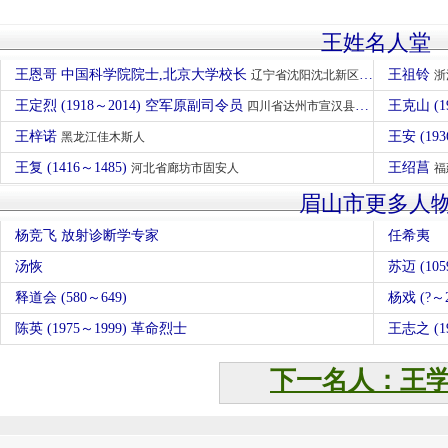
王姓名人堂
王恩哥 中国科学院院士,北京大学校长
王祖铃
辽宁省沈阳沈北新区人
浙
王定烈 (1918～2014) 空军原副司令员
王克山 (1
四川省达州市宣汉县人
王梓诺
王安 (193
黑龙江佳木斯人
王复 (1416～1485)
王绍菖
河北省廊坊市固安人
福
眉山市更多人
杨竞飞 放射诊断学专家
任希夷
汤恢
苏迈 (105
释道会 (580～649)
杨戏 (?
陈英 (1975～1999) 革命烈士
王志之 (19
下一名人：王