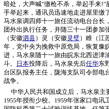
暗处，大声喊"缴枪不杀，举起手来!
手举起来，通讯员迅速地走进屋里缴了敌
马水泉调四师十一旅任流动电台台长
团外出执行任务，并随三十一团参加
（安徽
泗县
）灵（安徽
灵璧
）睢（江
年，党中央为挽救中原危局，恢复豫
进，马水泉随十一旅由皖东北西进津
斗。
日本
投降后，马水泉先后
任华
东
台区队报务主任，陇海支队司令部电
战争。
中华人民共和国成立后，马水泉主
1955年授衔少校。1959年张家口电
国防科委第二十试验训练基地，任第