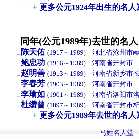
+ 更多公元1924年出生的名人
同年(公元1989年)去世的名人
陈天佑
(
1917
～
1989
)
河北省
沧州市
鲍忠功
(
1916
～
1989
)
河南省
开封市
赵明善
(
1913
～
1989
)
河南省
新乡市
李春芳
(
1903
～
1989
)
河南省
开封市
李瑜如
(
1901
～
1989
)
河南省
洛阳市
杜缵曾
(
1897
～
1989
)
河南省
开封市
+ 更多公元1989年去世的名人
马姓名人堂