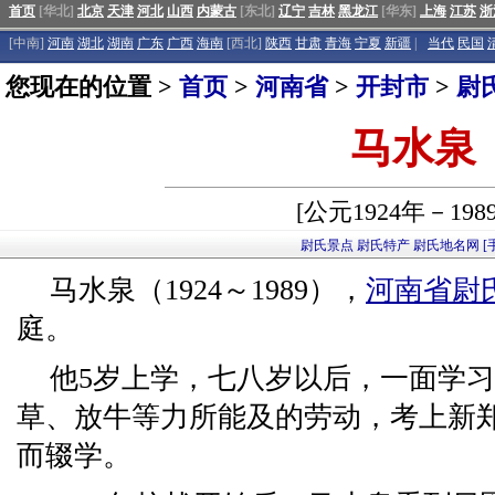
首页
[华北]
北京
天津
河北
山西
内蒙古
[东北]
辽宁
吉林
黑龙江
[华东]
上海
江苏
浙
[中南]
河南
湖北
湖南
广东
广西
海南
[西北]
陕西
甘肃
青海
宁夏
新疆
|
当代
民国
您现在的位置 >
首页
>
河南省
>
开封市
>
尉
马水泉
[公元1924年－198
尉氏景点
尉氏特产
尉氏地名网
[
马水泉（1924～1989），
河南省
尉
庭。
他5岁上学，七八岁以后，一面学
草、放牛等力所能及的劳动，考上新
而辍学。