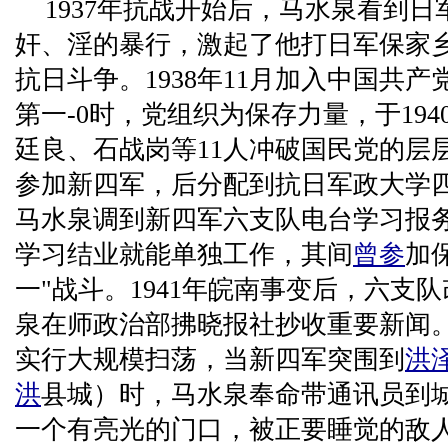
1937年抗战开始后，马水泉看到
奸、淫的暴行，激起了他打日军保家
抗日斗争。1938年11月加入中国共产
第一-0时，党组织为保存力量，于19
廷良、石战岗等11人冲破国民党的层
参加新四军，后分配到抗日军政大学
马水泉调到新四军六支队电台学习报
学习结业就能单独工作，其间
曾参
加
一"战斗。1941年皖南事变后，六支
泉在师政治部拂晓报社抄收重要新闻。
实行大规模扫荡，当新四军突围到
洪
洪
县城）时，马水泉奉命带通讯员到
一个有亮光的门口，被正要睡觉的敌