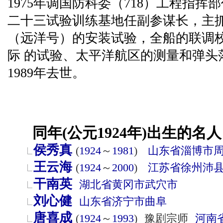
1975年调国防科委（718）工程指挥部
二十三试验训练基地任副参谋长，主
（远洋号）的安装试验，全船的联调
际 的试验、太平洋航区的测量和弹头
1989年去世。
同年(公元1924年)出生的名人
侯秀真
(
1924
～
1981
)
山东省
淄博市
王云海
(
1924
～
2000
)
江苏省
徐州
沛
干南英
湖北省
黄冈市
武穴市
刘心健
山东省
济宁市
曲阜
唐喜成
(
1924
～
1993
)
豫剧宗师
河南