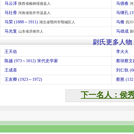
马云泽
马德春
陕西省榆林绥德县人
河
马社香
马继孔 (1
河南省焦作市温县人
马荣 (1888～1911)
马脩
湖北省鄂州市鄂城区人
四川
马光复
马雄成
山东省济南市人
新
尉氏更多人物
王天佑
李火火
陈越 (973～1012) 宋代史学家
蔡琰蔡文姬
王成喜
刘仁轨 (6
王友卿 (1923～1972)
蔡邕 (1
下一名人：侯