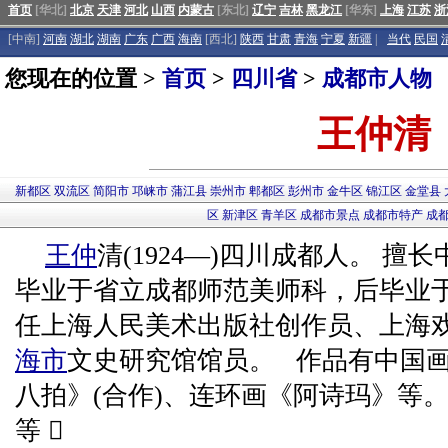
首页
[华北]
北京
天津
河北
山西
内蒙古
[东北]
辽宁
吉林
黑龙江
[华东]
上海
江苏
浙
[中南]
河南
湖北
湖南
广东
广西
海南
[西北]
陕西
甘肃
青海
宁夏
新疆
|
当代
民国
您现在的位置 >
首页
>
四川省
>
成都市人物
王仲清
新都区
双流区
简阳市
邛崃市
蒲江县
崇州市
郫都区
彭州市
金牛区
锦江区
金堂县
区
新津区
青羊区
成都市景点
成都市特产
成
王仲
清(1924—)四川成都人。 擅长
毕业于省立成都师范美师科，后毕业于
任上海人民美术出版社创作员、上海
海市
文史研究馆馆员。 作品有中国画
八拍》(合作)、连环画《阿诗玛》等。
等 