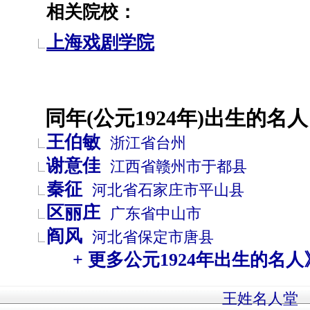
相关院校：
上海戏剧学院
同年(公元1924年)出生的名人
王伯敏
浙江省
台州
谢意佳
江西省
赣州市
于都县
秦征
河北省
石家庄市
平山县
区丽庄
广东省
中山市
阎风
河北省
保定市
唐县
+ 更多公元1924年出生的名人
王姓名人堂