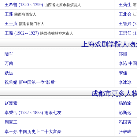
王希曾 (1320～1399)
王菊生
山西省太原市娄烦县人
湖
王蓬
王北会
陕西省西安人
江
王士贞
王智兴 (7
福建省厦门市人
王瀛 (1902～1927)
王思任 (1
陕西省榆林神木市人
上海戏剧学院人物
陆军
郑恺
万茜
李沁 中
聂远
宋佳
祝希娟 新中国第一位“影后”
李冰冰
成都市更多人
赵遵素
杨渝渝
卓秉恬 (1782～1855) 沧浪七友
彭斯远
周宝工
冯国寅
卓王孙 中国历史上二十大富豪
张鼓峰