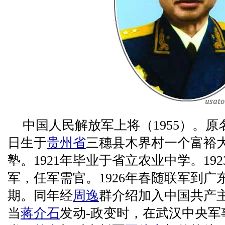
中国人民解放军上将（1955）。原名杨
日生于
贵州省
三穗县木界村一个富裕
塾。1921年毕业于省立农业中学。19
军，任军需官。1926年春随联军到广
期。同年经
周逸
群介绍加入中国共产主
当
蒋介石
发动-政变时，在武汉中央军