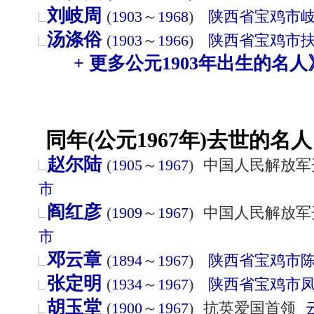
刘岐周
(
1903
～
1968
)
陕西省
宝鸡市
汤涤俗
(
1903
～
1966
)
陕西省
宝鸡市
+ 更多公元1903年出生的名人
同年(公元1967年)去世的名人
赵尔陆
(
1905
～
1967
)
中国人民解放军
市
阎红彦
(
1909
～
1967
)
中国人民解放军
市
邓云章
(
1894
～
1967
)
陕西省
宝鸡市
张定明
(
1934
～
1967
)
陕西省
宝鸡市
胡玉堂
(
1900
～
1967
)
抗英爱国首领