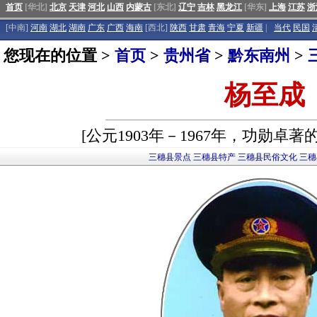
首页
[华北]
北京
天津
河北
山西
内蒙古
[东北]
辽宁
吉林
黑龙江
[华东]
上海
江苏
浙
[中南]
河南
湖北
湖南
广东
广西
海南
[西北]
陕西
甘肃
青海
宁夏
新疆
|
当代
民国
您现在的位置 >
首页
>
贵州省
>
黔东南州
>
杨至成
[公元1903年－1967年，功勋卓著
三穗县景点
三穗县特产
三穗县民俗文化
三穗