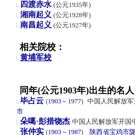
四渡赤水
(公元1935年)
湘南起义
(公元1928年)
南昌起义
(公元1927年)
相关院校：
黄埔军校
同年(公元1903年)出生的名人
毕占云
(
1903
～
1977
)
中国人民解放军
市
朵噶·彭措饶杰
中国人民解放军开国
张仲实
(
1903
～
1987
)
陕西省
宝鸡市