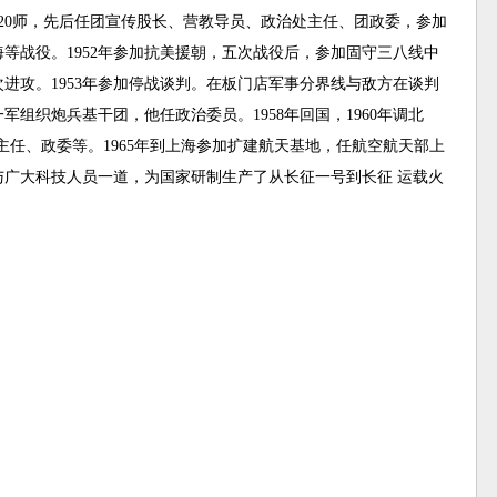
20师，先后任团宣传股长、营教导员、政治处主任、团政委，参加
海等战役。1952年参加抗美援朝，五次战役后，参加固守三八线中
进攻。1953年参加停战谈判。在板门店军事分界线与敌方在谈判
军组织炮兵基干团，他任政治委员。1958年回国，1960年调北
主任、政委等。1965年到上海参加扩建航天基地，任航空航天部上
与广大科技人员一道，为国家研制生产了从长征一号到长征 运载火