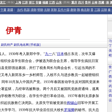
龙江
[华东]
上海
江苏
浙江
安徽
福建
江西
山东
[西南]
重庆
四川
贵州
云南
西藏
[
港
宁夏
新疆
|
当代
民国
清朝
明朝
元朝
宋朝
五代十国
唐朝
隋
南北朝
晋
三国
汉朝
秦
伊青
·
习
点
尉氏特产
尉氏地名网
[手机版]
·
丁
·
吴
县人。1930年考入新郑中学。"
九一
八"
日本
侵占东北，次年又爆
·
程
，组织全县学生联合会，伊被选为联合会主席，领导学生搞抗日宣
·
世
与县党部强迫募捐，并打了税务局长与商会会长，引起当局的不
·
广
年夏又考入新郑东乡一乡村师范，入校不久与进步教员一起秘密组织
·
西
·
中
，同年10月加入中国共产党。1933年春因发动学生反对国民党派来
·
武
公署监狱，几经审讯被释放。两个月后又被国民党政府通缉，逃离
·
汉
·
四
等地学校教书为职业，在学生中进行革命活动。1937年春到太原参加
·
云
组织起抗敌救亡决死队。太原失守前被党派往
阎锡山
旧军中开展工
政大学学习。1939年抗大毕业后任抗大校长
罗瑞卿
的秘书。抗大总