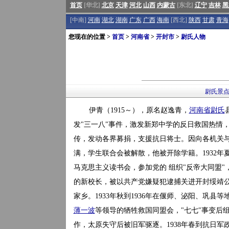
首页
[华北]
北京
天津
河北
山西
内蒙古
[东北]
辽宁
吉林
黑
[中南]
河南
湖北
湖南
广东
广西
海南
[西北]
陕西
甘肃
青海
您现在的位置 >
首页
>
河南省
>
开封市
>
尉氏人物
尉氏景
伊青（1915～），原名赵逸青，
河南省
尉氏
发"三一八"事件，激发新郑中学的反日救国热情
传，发动各界募捐，支援抗日将士。因向各机关
满，学生联合会被解散，他被开除学籍。1932
马克思主义读书会，参加党的 组织"反帝大同盟"
的新校长，被以共产党嫌疑犯逮捕关进开封绥靖
家乡。1933年秋到1936年在偃师、泌阳、巩县
薄一波
等领导的牺牲救国同盟会，"七七"事变后
作，太原失守后被旧军驱逐。1938年春到抗日军