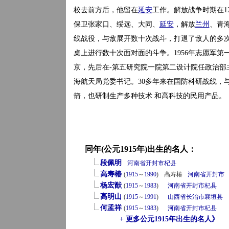
校去前方后，他留在
延安
工作。解放战争时期在1
保卫张家口、绥远、大同、
延安
，解放
兰州
、青
线战役，与敌展开数十次战斗，打退了敌人的多次
桌上进行数十次面对面的斗争。1956年志愿军第一
京，先后在-第五研究院一院第二设计院任政治部
海航天局党委书记。30多年来在国防科研战线，
箭，也研制生产多种技术 和高科技的民用产品。
同年(公元1915年)出生的名人：
段佩明
河南省
开封市
杞县
高寿椿
(
1915
～
1990
)
高寿椿
河南省
开封市
杨宏猷
(
1915
～
1983
)
河南省
开封市
杞县
高明山
(
1915
～
1991
)
山西省
长治市
襄垣县
何孟祥
(
1915
～
1983
)
河南省
开封市
杞县
+ 更多公元1915年出生的名人》