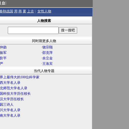
澳
台
]
春秋战国
周
商
夏
上古
|
女性人物
人物搜索
同时期更多人物
仲勋
·
饶宗颐
振军
·
邵克萍
阶平
·
余立金
严
·
王洛宾
当代人物专题
界上最伟大的100位科学家
西大学名人录
北师范大学名人录
国科技大学历任校长
汉大学历任校长
园三诗人
川大学名人录
南大学名人录