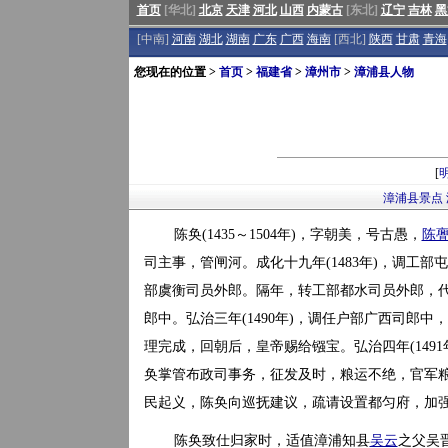
首页
[华北]
北京
天津
河北
山西
内蒙古
[东北]
辽宁
吉林
黑
[中南]
河南
湖北
湖南
广东
广西
海南
[西北]
陕西
甘肃
青海
您现在的位置 >
首页
>
福建省
>
漳州市
>
漳浦县人物
[
漳浦县景点
陈奂(1435～1504年)，字朝美，号古愚，
陈
司主事，管闸河。成化十九年(1483年)，调工部
部虞衡司员外郎。隔年，转工部都水司员外郎，代行
郎中。弘治三年(1490年)，调任户部广西司郎
理完成，回朝后，皇帝赐给镪宝。弘治四年(149
奂掌管布政司事务，征发及时，粮运不绝，官军粮饷
民起义，陈奂向巡抚建议，疏请设置都匀府，加强行
陈奂致仕归家时，适值漳浦知县
吴云
之父吴