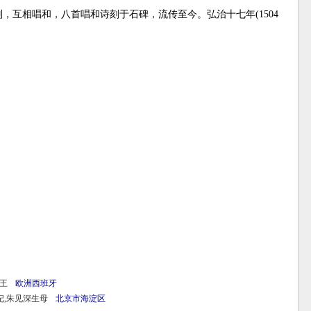
，互相唱和，八首唱和诗刻于石碑，流传至今。弘治十七年(1504
王
欧洲
西班牙
妃,朱见深生母
北京市
海淀区