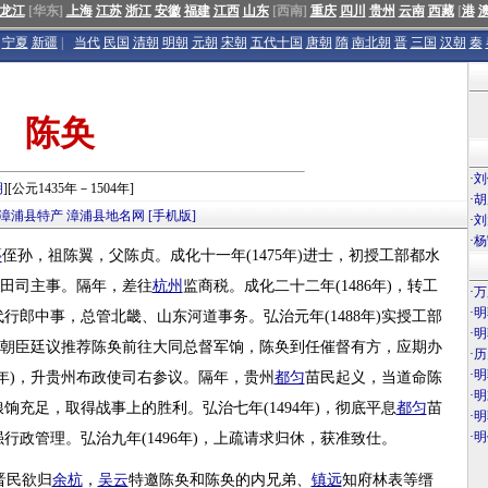
龙江
[华东]
上海
江苏
浙江
安徽
福建
江西
山东
[西南]
重庆
四川
贵州
云南
西藏
[
港
宁夏
新疆
|
当代
民国
清朝
明朝
元朝
宋朝
五代十国
唐朝
隋
南北朝
晋
三国
汉朝
秦
陈奂
·
刘
明
][公元1435年－1504年]
·
胡
漳浦县特产
漳浦县地名网
[手机版]
·
刘
·
杨
亹
侄孙，祖陈翼，父陈贞。成化十一年(1475年)进士，初授工部都水
屯田司主事。隔年，差往
杭州
监商税。成化二十二年(1486年)，转工
·
万
·
明
郎中事，总管北畿、山东河道事务。弘治元年(1488年)实授工部
·
明
中，朝臣廷议推荐陈奂前往大同总督军饷，陈奂到任催督有方，应期办
·
历
·
明
1年)，升贵州布政使司右参议。隔年，贵州
都匀
苗民起义，当道命陈
·
明
充足，取得战事上的胜利。弘治七年(1494年)，彻底平息
都匀
苗
·
明
·
明
政管理。弘治九年(1496年)，上疏请求归休，获准致仕。
晋民欲归
余杭
，
吴云
特邀陈奂和陈奂的内兄弟、
镇远
知府林表等缙