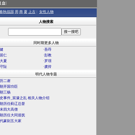
澳
台
]
春秋战国
周
商
夏
上古
|
女性人物
人物搜索
同时期更多人物
健
·
吾冔
居仁
·
彭教
大夏
·
罗璟
守阯
·
虞抟
明代人物专题
历二谢
朝开国功臣
朝三杨
史事件_宸濠之乱 相关人物介绍
朝历任蓟辽总督
末四大高僧
朝历任大同巡抚
代篆刻五大家