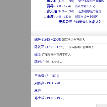
朱祐材
(
1474
～
1504
)
湖北省
襄阳市
襄城区
吾冔
(
1431
～
1504
)
浙江省
衢州
开化
张天瑞
(
1450
～
1504
)
山东省
聊城市
临清
王瓒
(
1448
～
1504
)
浙江省
温州
龙湾区
+ 更多公元1504年去世的名人》
陈辉 (1915～2008)
浙江省温州苍南人
陈复正 (1736～1795)
广东省惠州市惠城区人
陈坚
广东省梅州市兴宁市人
陈冠柏
浙江省宁波人
王志远 (?～1621)
刘再兴 (1921～2015)
林亮
郑士成 (1902～1939)