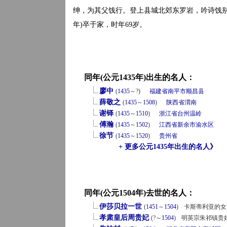
绅，为其父饯行。登上县城北郊东罗岩，吟诗饯别
年)卒于家，时年69岁。
同年(公元1435年)出生的名人：
廖中
(
1435
～?)
福建省
南平市
顺昌县
薛敬之
(
1435
～
1508
)
陕西省
渭南
谢铎
(
1435
～
1510
)
浙江省
台州
温岭
傅瀚
(
1435
～
1502
)
江西省
新余市
渝水区
徐节
(
1435
～
1520
)
贵州省
+ 更多公元1435年出生的名人》
同年(公元1504年)去世的名人：
伊莎贝拉一世
(
1451
～
1504
)
卡斯蒂利亚的女
孝肃皇后周贵妃
(?～
1504
)
明英宗朱祁镇贵