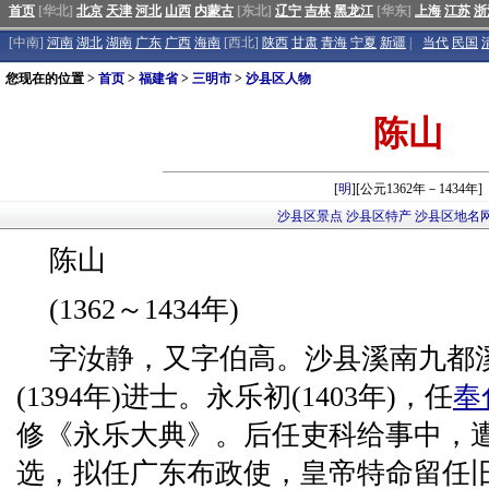
首页
[华北]
北京
天津
河北
山西
内蒙古
[东北]
辽宁
吉林
黑龙江
[华东]
上海
江苏
浙
[中南]
河南
湖北
湖南
广东
广西
海南
[西北]
陕西
甘肃
青海
宁夏
新疆
|
当代
民国
您现在的位置 >
首页
>
福建省
>
三明市
>
沙县区人物
陈山
[
明
][公元1362年－1434年]
沙县区景点
沙县区特产
沙县区地名
陈山
(1362～1434年)
字汝静，又字伯高。沙县溪南九都
(1394年)进士。永乐初(1403年)，任
奉
修《永乐大典》。后任吏科给事中，
选，拟任广东布政使，皇帝特命留任