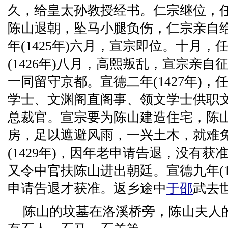
久，给皇太孙教授经书。仁宗继位，
陈山退朝，坠马小腿负伤，仁宗亲自
年(1425年)六月，宣宗即位。十月
(1426年)八月，高熙叛乱，宣宗亲
一同留守京都。宣德二年(1427年)
学士、文渊阁直阁事、领文学士供职
总裁官。宣宗要为陈山建造住宅，陈
房，足以遮避风雨，一兴土木，就难
(1429年)，因年老申请告退，没有
又令中官扶陈山进出朝廷。宣德九年(14
申请告退才获准。返乡途中
于邵
武去
陈山的坟墓在洛溪桥旁，陈山夫人