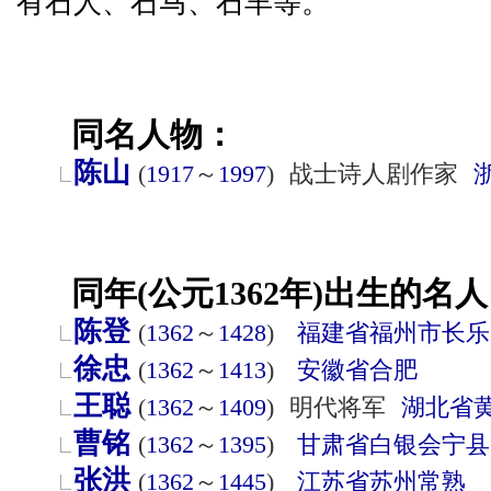
有石人、石马、石羊等。
同名人物：
陈山
(
1917
～
1997
)
战士诗人剧作家
同年(公元1362年)出生的名人
陈登
(
1362
～
1428
)
福建省
福州市
长乐
徐忠
(
1362
～
1413
)
安徽省
合肥
王聪
(
1362
～
1409
)
明代将军
湖北省
曹铭
(
1362
～
1395
)
甘肃省
白银
会宁县
张洪
(
1362
～
1445
)
江苏省
苏州
常熟