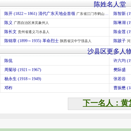
陈姓名人堂
陈开 (1822～1861) 清代广东天地会首领
陈智新 (1
广东省江门市鹤山人
陈义
陈琳湖 (1
广西自治区来宾象州人
陈长文
陈金莲 (1
贵州省遵义习水县人
陈锦章 (1899～1935) 革命烈士
陈跛子
陕西省汉中宁强县人
河
沙县区更多人
陈侃
许六均 (19
周菊珍 (1921～1967)
樊际盛
杨永生 (1918～1949)
张若谷
邓柞
曹振懋 (18
下一名人：黄