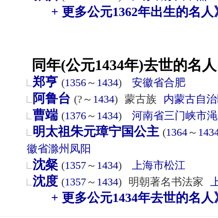
+ 更多公元1362年出生的名人
同年(公元1434年)去世的名人
郑亨
(
1356
～
1434
)
安徽省
合肥
阿鲁台
(?～
1434
)
蒙古族
内蒙古自治
曹端
(
1376
～
1434
)
河南省
三门峡市
渑
明太祖朱元璋宁国公主
(
1364
～
143
徽省
滁州
凤阳
沈粲
(
1357
～
1434
)
上海市
松江
沈度
(
1357
～
1434
)
明朝著名书法家
+ 更多公元1434年去世的名人