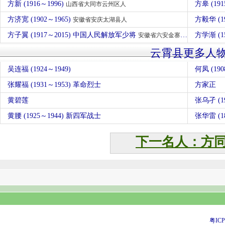
方新 (1916～1996)
方皋 (191
山西省大同市云州区人
方济宽 (1902～1965)
方毅华 (1
安徽省安庆太湖县人
方子翼 (1917～2015) 中国人民解放军少将
方学渐 (1
安徽省六安金寨县人
云霄县更多人
吴连福 (1924～1949)
何凤 (190
张耀福 (1931～1953) 革命烈士
方家正
黄碧莲
张乌孑 (19
黄腰 (1925～1944) 新四军战士
张华雷 (18
下一名人：方
粤ICP