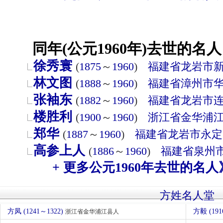
同年(公元1960年)去世的名人
徐秀寰
(
1875
～
1960
)
福建省
龙岩市
林文图
(
1888
～
1960
)
福建省
漳州市
张袖东
(
1882
～
1960
)
福建省
龙岩市
楼胜利
(
1900
～
1960
)
浙江省
金华
浦
郑华
(
1887
～
1960
)
福建省
龙岩市
永定
高参上人
(
1886
～
1960
)
福建省
泉州
+ 更多公元1960年去世的名人
方姓名人堂
方凤 (1241～1322)
方毅 (191
浙江省金华浦江县人