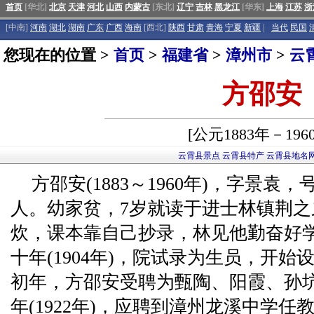
首页
[华北]
北京
天津
河北
山西
内蒙古
[东北]
辽宁
吉林
黑龙江
[华东]
上海
江苏
浙
[中南]
河南
湖北
湖南
广东
广西
海南
[西北]
陕西
甘肃
青海
宁夏
新疆
|
当代
民国
您现在的位置 >
首页
>
福建省
>
漳州市
>
云
方邵安
[公元1883年－196
云霄县景点
云霄县特产
云霄县地名
方邵安(1883～1960年)，字景
人。幼家贫，7岁就读于进士林镇荆
炊，课本靠自己抄录，林见他勤奋好
十年(1904年)，院试录为生员，开
初年，方邵安受聘为甄陶、阳霞、孙坑
年(1922年)，应聘到漳州龙溪中学任