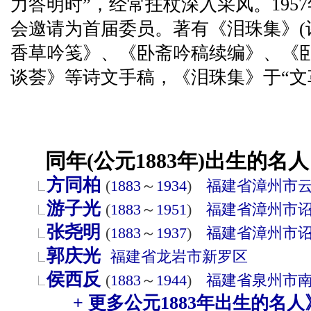
力答明时”，经常拄杖深入采风。195
会邀请为首届委员。著有《泪珠集》(诗
香草吟笺》、《卧斋吟稿续编》、《
谈荟》等诗文手稿，《泪珠集》于“文
同年(公元1883年)出生的名人
方同柏
(
1883
～
1934
)
福建省
漳州市
游子光
(
1883
～
1951
)
福建省
漳州市
张尧明
(
1883
～
1937
)
福建省
漳州市
郭庆光
福建省
龙岩市
新罗区
侯西反
(
1883
～
1944
)
福建省
泉州市
+ 更多公元1883年出生的名人