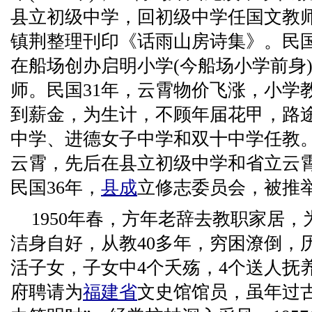
县立初级中学，回初级中学任国文教师
镇荆整理刊印《话雨山房诗集》。民国
在船场创办启明小学(今船场小学前身
师。民国31年，云霄物价飞涨，小学
到薪金，为生计，不顾年届花甲，路
中学、进德女子中学和双十中学任教。
云霄，先后在县立初级中学和省立云
民国36年，
县成
立修志委员会，被推
1950年春，方年老辞去教职家居
洁身自好，从教40多年，穷困潦倒，
活子女，子女中4个夭殇，4个送人抚养
府聘请为
福建省
文史馆馆员，虽年过