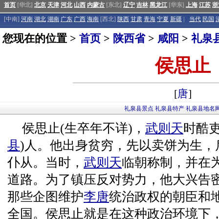
首页
[华北]
北京
天津
河北
山西
内蒙古
[东北]
辽宁
吉林
黑龙江
[华东]
上海
江苏
浙
[中南]
河南
湖北
湖南
广东
广西
海南
[西北]
陕西
甘肃
青海
宁夏
新疆
|
当代
民国
您现在的位置 >
首页
>
陕西省
>
咸阳
>
礼泉
侯思止
[
唐
]
礼泉县景点
礼泉县特产
礼泉县地名
侯思止(生卒年不详)，
武则天
时酷
县
)人。他出身贫穷，先以卖饼为生，
仆从。当时，
武则天
临朝称制，并在
道路。为了镇压反对势力，他大兴告
那些企图维护
李唐
统治政权的朝臣和
全国。侯思止就是在这种政治环境下