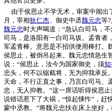
其他官员更多。
由于侯思止不学无术，审案中闹出了笑
月，宰相
狄仁杰
、御史中丞
魏元忠
等
魏元忠
时大声喝道：“急认白司马，不
司马，是洛阳有一白司马坂。孟青者
军孟青棒。意思是不招供便用棒打。
侯思止，被倒吊起来。魏元忠情急生
说：“侯思止，汝今为国家御史，须
知
忠头，何不以锯截将，无为抑我承反
天命，不行正直之事，乃言白司马、孟
忠，无人抑教。”这一席话听得侯思
说错话惹下了大祸，“惊起悚怍”，赶
蒙中丞教。”将魏元忠扶在床上坐好