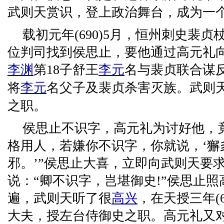
武则天赏识，登上政治舞台，成为一
载初元年(690)5月，恒州刺史裴
位判司找到侯思止，要他通过高元礼
李渊
第18子舒王
李元
名与裴贞联合谋
将
李元
名父子及裴贞杀害灭族。武则
之职。
侯思止不识字，高元礼为讨好他，
格用人，若嫌你不识字，你就说，‘獬
邪。’”侯思止大喜，立即向武则天要
说：“卿不识字，岂堪御史!”侯思止
遍，武则天听了很
高兴
，在天授三年(
大夫，授左台侍御史之职。高元礼又