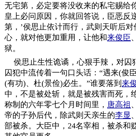
无宅第，必定要将没收来的私宅赐给
皇上必问原因，你就回答说，臣恶反
第，’侯思止依计而行，武则天听后对
心，就对他更加重用，让他和
来俊臣
狱。
侯思止生性诡谲，心狠手辣，对囚
囚犯中流传着一句口头话：“遇来(俊臣
(有功)、杜(景俭)必生。”谁要落到
来
中，不是被处斩，就是被残害而死，
称制的六年零七个月时间里，
唐高祖
帝的子孙后代，除武则天亲生的
李显
部被杀。大臣中，24名宰相，被杀和