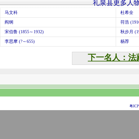
礼泉县更多人
马文科
杜希全
阎纲
符浩 (191
宋伯鲁 (1855～1932)
秋步月 (19
李思摩 (?～655)
杨荐
下一名人：法
粤ICP