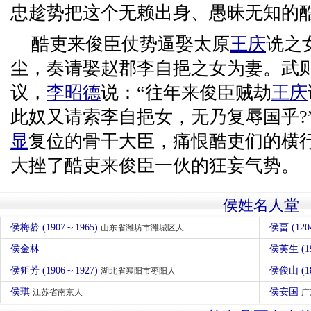
忠趁势把这个无赖出身、愚昧无知的
酷吏来俊臣仗势逼娶太原
王庆
诜之
尘，奏请娶赵郡李自挹之女为妻。武
议，
李昭德
说：“往年来俊臣贼劫
王庆
此奴又请索李自挹女，无乃复辱国乎?
显
复位的骨干大臣，痛恨酷吏们的横
大挫了酷吏来俊臣一伙的狂妄气势。
侯姓名人堂
侯梅龄 (1907～1965)
侯畐 (120
山东省潍坊市潍城区人
侯金林
侯矩芳 (1906～1927)
侯俊山 (
湖北省襄阳市枣阳人
侯琪
侯安国
江苏省南京人
广