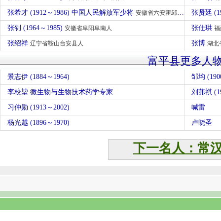
张希才 (1912～1986) 中国人民解放军少将
张贤廷 (1
安徽省六安霍邱县人
张钊 (1964～1985)
张仕珙
安徽省阜阳阜南人
福
张绍祥
张博
辽宁省鞍山台安县人
湖北
富平县更多人
景志伊 (1884～1964)
邹均 (190
李校堃 微生物与生物技术药学专家
刘茀祺 (19
习仲勋 (1913～2002)
喊雷
杨光越 (1896～1970)
卢晓圣
下一名人：常