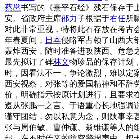
蔡邕
书写的《熹平石经》残石保存于
安。省政府主席
邵力子
根据
于右任
所
对此非常重视，特将此石存放在考古会
年春夏间，
日本
侵略军占领了山西大
轰炸西安，随时准备进攻陕西。危急
最先拟订了碑
林文
物珍品的保存计划
时，因看法不一，争论激烈，难以定
西安视察，对张等的爱国精神和不辞
价，明确指示按原计划进行，且要求
遵从张鹏一之言。于语重心长地强调
谨守团结，勿以私意为念，则陕事幸甚
张与周伯敏、曹仲谦、翁维谦等人的
起，在不时传来的防空警报声中，把