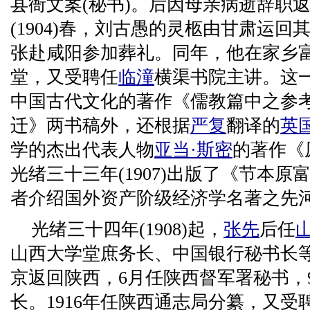
县衙文案(秘书)。后因母亲病逝辞职
(1904)春，刘古愚的灵柩由甘肃运回
张赴咸阳参加葬礼。同年，他在家乡
堂，又受聘任
临潼
横渠书院主讲。这
中国古代文化的著作《儒教篇中之参
迁》两书稿外，还根据
严复
翻译的
英
学的杰出代表人物
亚当·斯密
的著作《
光绪三十三年(1907)出版了《节本
者介绍国外资产阶级经济学名著之先
光绪三十四年(1908)起，
张先
后任
山西大学堂庶务长、中国银行秘书长等
京返回陕西，6月任陕西督军署秘书，
长。1916年任陕西通志局分纂，又受