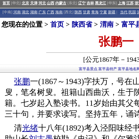
首页
[华北]
北京
天津
河北
山西
内蒙古
[东北]
辽宁
吉林
黑龙江
[华东]
上海
江苏
浙
[中南]
河南
湖北
湖南
广东
广西
海南
[西北]
陕西
甘肃
青海
宁夏
新疆
|
当代
民国
您现在的位置 >
首页
>
陕西省
>
渭南
>
富平
张鹏一
[公元1867年－194
富平县景点
富平县特产
富平县地名
张鹏
一(1867～1943)字扶万，
叟，笔名树叟。祖籍山西曲沃，生于
籍。七岁起入塾读书。11岁始由其父
三十句，并要求读写。坚持五年，诵
清
光绪
十八年(1892)考入泾阳味
助山长
刘古愚
校勘《史记》和《尔雅