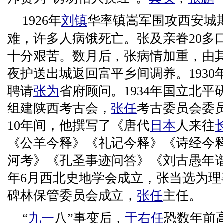
1926年
刘镇
华率镇嵩军围攻西安城
难，许多人病饿死亡。张及亲眷20多
十分艰苦。数月后，张病情加重，由
夜护送出城返回富平乡间调养。1930年
聘请
张为
省府顾问。1934年国立北平
组建陕西考古会，
张任
考古委员会委员长
10年间，他撰写了《唐代
日本
人来往
《公羊今释》《礼记今释》《诗经今
河考》《孔圣事迹问答》《刘古愚年谱
年6月西北史地学会成立，张当选为
碑林保管委员会成立，
张任
主任。
“
九一
八”事变后，
于右任
恐数年前