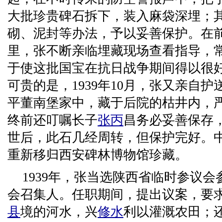
大批珍贵碑石拆下，装入麻袋深埋；
砌、泥封等办法，予以妥善保护。在
里，张不断亲临埋藏现场查看指导，
于使这批国宝在抗日战争期间得以很
可贵的是，1939年10月，张又亲自
平董南堡家中，藏于后院的枯井内，
终前还叮嘱长子
张丙
昌务必妥善保存
世后，此石几经周转，但保护完好。
重新移归西安碑林博物馆珍藏。
1939年，张当选陕西省临时参议
会召集人。任职期间，提出议案，要
县
境的河水，兴
修水
利以灌溉农田；