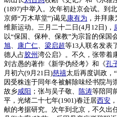
(1897)中举入。次年初赴京会试。到
京师“万木草堂”)谒见
康有为
，并拜康
维新运动。三月二十二日(4月12日)，
以“保国、保种、保教”为宗旨的保国
旭
、
康广仁
、
梁启超
等13人联名发表
德人占
胶州
湾公启》。不久，张带着
刘古愚的著作《新学伪经考》和《
孔
月初六(9月21日)
慈禧
太后再度训政，
因受株连于同年冬被解除味经书院与
故乡
咸阳
；张与吴子敬、
陈涛
等陪同
平，光绪二十七年(1901)春迁居
西安
献的考据研究。次年到北京，不久出