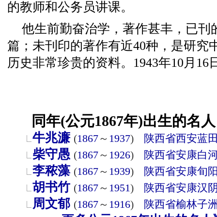
的教师和公务员讲课。
他生前勤奋治学，著作甚丰，已刊的
篇；未刊印的著作有近40种，是研究
历史非常珍贵的资料。1943年10月1
同年(公元1867年)出生的名人
牛兆濂
(
1867
～
1937
)
陕西省
西安
蓝
柴守愚
(
1867
～
1926
)
陕西省
安康
白
李秾藻
(
1867
～
1939
)
陕西省
安康
旬
胡书竹
(
1867
～
1951
)
陕西省
安康
汉
周文郁
(
1867
～
1916
)
陕西省
榆林
子