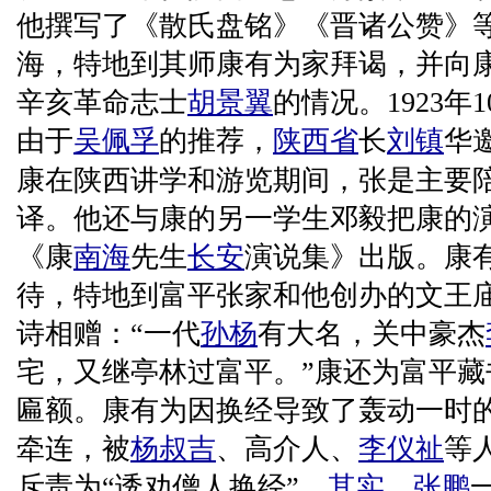
他撰写了《散氏盘铭》《晋诸公赞》等
海，特地到其师康有为家拜谒，并向
辛亥革命志士
胡景翼
的情况。1923年1
由于
吴佩孚
的推荐，
陕西省
长
刘镇
华
康在陕西讲学和游览期间，张是主要
译。他还与康的另一学生邓毅把康的
《康
南海
先生
长安
演说集》出版。康
待，特地到富平张家和他创办的文王
诗相赠：“一代
孙杨
有大名，关中豪杰
宅，又继亭林过富平。”康还为富平藏
匾额。康有为因换经导致了轰动一时的
牵连，被
杨叔吉
、高介人、
李仪祉
等
斥责为“诱劝僧人换经”。
其实
，
张鹏