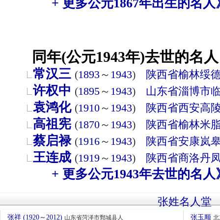
+ 更多公元1867年出生的名人
同年(公元1943年)去世的名人
常汉三
(
1893
～
1943
)
陕西省
榆林
绥
许权中
(
1895
～
1943
)
山东省
淄博市
袁鸿化
(
1910
～
1943
)
陕西省
西安
高
高祖宪
(
1870
～
1943
)
陕西省
榆林
米
蔡启禄
(
1916
～
1943
)
陕西省
安康
岚
王连成
(
1919
～
1943
)
陕西省
商洛
丹
+ 更多公元1943年去世的名人
张姓名人堂
张祥 (1920～2012)
张玉顺
山东省菏泽市鄄城县人
北