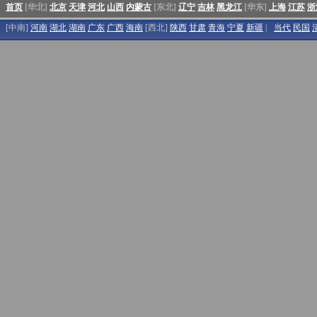
首页
[华北]
北京
天津
河北
山西
内蒙古
[东北]
辽宁
吉林
黑龙江
[华东]
上海
江苏
浙
[中南]
河南
湖北
湖南
广东
广西
海南
[西北]
陕西
甘肃
青海
宁夏
新疆
|
当代
民国