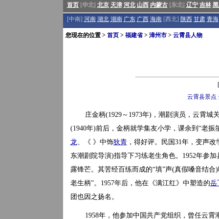
首页
[华北]
北京
天津
河北
山西
内蒙古
[东北]
辽宁
吉林
黑
[中南]
河南
湖北
湖南
广东
广西
海南
[西北]
陕西
甘肃
青海
您现在的位置 >
首页
>
福建省
>
漳州市
>
云霄县人物
云霄县景点
庄金柄(1929～1973年)，潮剧演员，云
(1940年)前后，金柄就学集友小学，课余到“
龙
、《 》中饰
狄青
，得好评。民国31年，变声
东潮剧院导演)指导下习练老生角色。1952年参
露锋芒。其苦经百练而成的“填”声(真假嗓音结合
老生柄”。1957年后，他在《满江红》中塑造的
岳
团也因之扬名。
1958年，他参加中国共产党组织，曾任云霄