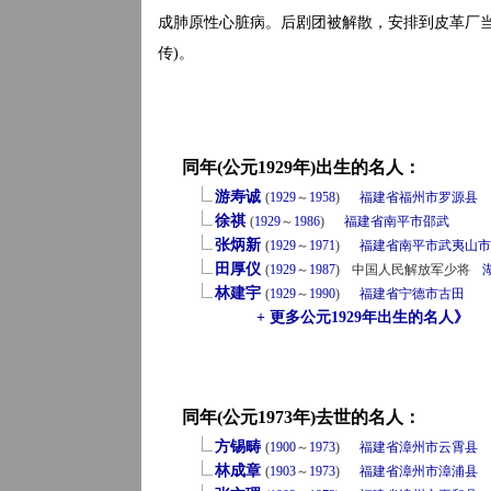
成肺原性心脏病。后剧团被解散，安排到皮革厂当
传)。
同年(公元1929年)出生的名人：
游寿诚
(
1929
～
1958
)
福建省
福州市
罗源县
徐祺
(
1929
～
1986
)
福建省
南平市
邵武
张炳新
(
1929
～
1971
)
福建省
南平市
武夷山市
田厚仪
(
1929
～
1987
)
中国人民解放军少将
林建宇
(
1929
～
1990
)
福建省
宁德市
古田
+ 更多公元1929年出生的名人》
同年(公元1973年)去世的名人：
方锡畴
(
1900
～
1973
)
福建省
漳州市
云霄县
林成章
(
1903
～
1973
)
福建省
漳州市
漳浦县