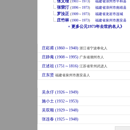
张文理
(
1903
～
1973
)
福建省
漳州市
平和县
张荣汀
(
1896
～
1973
)
福建省
漳州市
南靖县
罗汝正
(
1909
～
1973
)
福建省
龙岩市
连城
庄竹林
(
1900
～
1973
)
福建省
泉州市
惠安县
+ 更多公元1973年去世的名人》
庄崧甫 (1860～1940)
浙江省宁波奉化人
庄静庵 (1908～1995)
广东省潮州市人
庄述祖 (1751～1816)
江苏省常州武进人
庄东贤
福建省泉州市惠安县人
吴永仔 (1926～1949)
施小土 (1932～1953)
吴双顺 (1929～1948)
张连春 (1925～1948)