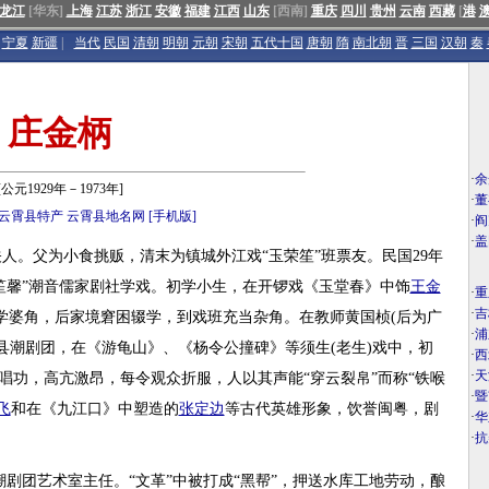
龙江
[华东]
上海
江苏
浙江
安徽
福建
江西
山东
[西南]
重庆
四川
贵州
云南
西藏
[
港
宁夏
新疆
|
当代
民国
清朝
明朝
元朝
宋朝
五代十国
唐朝
隋
南北朝
晋
三国
汉朝
秦
庄金柄
·
余
[公元1929年－1973年]
·
董
云霄县特产
云霄县地名网
[手机版]
·
阎
·
盖
霄城关人。父为小食挑贩，清末为镇城外江戏“玉荣笙”班票友。民国29年
老振笙馨”潮音儒家剧社学戏。初学小生，在开锣戏《玉堂春》中饰
王金
·
重
·
吉
改学婆角，后家境窘困辍学，到戏班充当杂角。在教师黄国桢(后为广
·
浦
加县潮剧团，在《游龟山》、《杨令公撞碑》等须生(老生)戏中，初
·
西
·
天
)唱功，高亢激昂，每令观众折服，人以其声能“穿云裂帛”而称“铁喉
·
暨
飞
和在《九江口》中塑造的
张定边
等古代英雄形象，饮誉闽粤，剧
·
华
·
抗
潮剧团艺术室主任。“文革”中被打成“黑帮”，押送水库工地劳动，酿