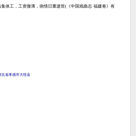
集体工，工资微薄，病情日重逝世(《中国戏曲志·福建卷》有
湖北省
孝感市
大悟县