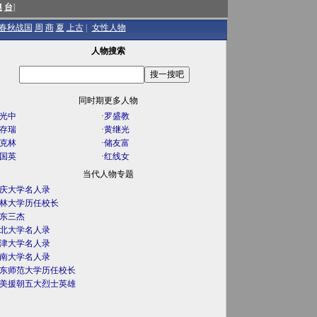
澳
台
]
春秋战国
周
商
夏
上古
|
女性人物
人物搜索
同时期更多人物
光中
·
罗盛教
存瑞
·
黄继光
克林
·
储友富
国英
·
红线女
当代人物专题
庆大学名人录
林大学历任校长
东三杰
北大学名人录
津大学名人录
南大学名人录
东师范大学历任校长
美援朝五大烈士英雄