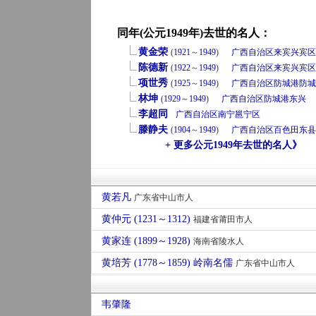
同年(公元1949年)去世的名人：
黄金荣
(
1921
～
1949
)
广西自治区
来宾
兴宾区
陈德新
(
1922
～
1949
)
广西自治区
来宾
兴宾区
项世秀
(
1925
～
1949
)
广西自治区
防城港
防城
林坤
(
1929
～
1949
)
广西自治区
防城港
东兴
李超同
广西自治区
南宁
邕宁区
滕静夫
(
1904
～
1949
)
广西自治区
百色
田东县
+ 更多公元1949年去世的名人》
黄若凡
广东省中山市人
黄仲元 (1231～1312)
福建省莆田市人
黄家连 (1899～1928)
海南省陵水人
黄培芳 (1778～1859) 岭南名儒
广东省中山市人
韦肇隆