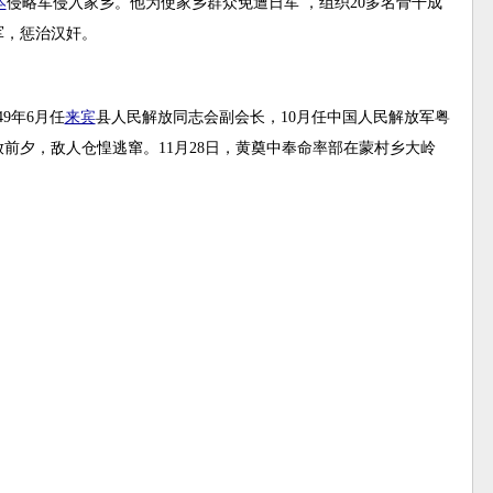
本
侵略军侵入家乡。他为使家乡群众免遭日军 ，组织20多名骨干成
军，惩治汉奸。
49年6月任
来宾
县人民解放同志会副会长，10月任中国人民解放军粤
前夕，敌人仓惶逃窜。11月28日，黄奠中奉命率部在蒙村乡大岭