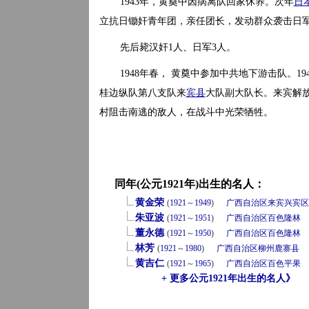
1943年，黄奠中因病离队回家休养。次年
日
立抗日锄奸青年团，亲任团长，发动群众袭击日
先后毙汉奸1人、日军3人。
1948年春， 黄奠中参加中共地下游击队。19
桂边纵队第八支队来
宾县
大队副大队长。来宾解放
村阻击南逃的敌人，在战斗中光荣牺牲。
同年(公元1921年)出生的名人：
黄金荣
(
1921
～
1949
)
广西自治区
来宾
兴宾区
朱亚波
(
1921
～
1951
)
广西自治区
百色
隆林
董永德
(
1921
～
1950
)
广西自治区
百色
隆林
林芳
(
1921
～
1980
)
广西自治区
柳州
鹿寨县
黄吉仁
(
1921
～
1965
)
广西自治区
百色
平果
+ 更多公元1921年出生的名人》