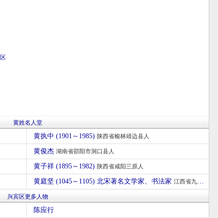
区
黄姓名人堂
黄执中 (1901～1985)
陕西省榆林靖边县人
黄俊杰
湖南省邵阳市洞口县人
黄子祥 (1895～1982)
陕西省咸阳三原人
黄庭坚 (1045～1105) 北宋著名文学家、书法家
江西省九江市修水人
兴宾区更多人物
陈应行