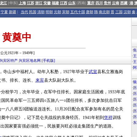
龙江
[华东]
上海
江苏
浙江
安徽
福建
江西
山东
[西南]
重庆
四川
贵州
云南
西藏
[
港
宁夏
新疆
|
当代
民国
清朝
明朝
元朝
宋朝
五代十国
唐朝
隋
南北朝
晋
三国
汉朝
秦
黄奠中
·
焦
[公元1921年－1949年]
·
王
兴宾区特产
兴宾区地名网
[手机版]
·
王
·
阿
，壮族，寺山乡中福村人。幼年入私塾，1927年毕业于
武宣
县私立雅逸岗
文书、排长、连长、
来宾
县大队副大队长。
·
狼
·
历
分校学习，次年毕业，在军中任排长。因家庭生活困难，1933年底
·
历
·
历
国民革命军一三五师四○五旅八一○团任排长，多次参加抗击日军
·
历
为一八八师五0团输送连连长。11月20日配合友军参加有名的昆仑关
·
历
·
历
奠中日记》，记下昆仑关战役的亲身经历。1941年初到
凭祥
训练
·
东
提出国家要富强必须统一，民族要兴旺必须走集团生产的道路。