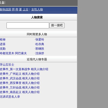
澳
台
]
春秋战国
周
商
夏
上古
|
女性人物
人物搜索
同时期更多人物
裕禄
·
张爱玲
进喜
·
杜存典
克勤
·
郭继胜
布都克里木·阿巴索夫
·
沈保舒
近现代人物专题
牙山五壮士
史事件_第一次直奉战争 相关人物介绍
史事件_广州起义 相关人物介绍
史事件_武汉会战 相关人物介绍
史事件_西安事变 相关人物介绍
史事件_兰封会战 相关人物介绍
史事件_南昌起义 相关人物介绍
北讲武堂名人录