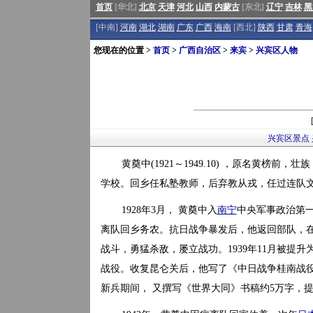
首页
[华北]
北京
天津
河北
山西
内蒙古
[东北]
辽宁
吉林
黑
[中南]
河南
湖北
湖南
广东
广西
海南
[西北]
陕西
甘肃
青海
您现在的位置 >
首页
>
广西自治区
>
来宾
>
兴宾区人物
兴宾区景点
黄奠中(1921～1949.10) ，原名黄榜前
学校。回乡任私塾教师，后弃教从戎，任过连队
1928年3月， 黄奠中入
南宁
中央军事政治第一
离队回乡务农。抗日战争暴发后，他返回部队，在
战斗，勇猛杀敌，屡立战功。1939年11月被提升
战役。收复昆仑关后，他写了《中日战争桂南战役
新兵期间， 又撰写《世界大同》书稿约5万字，