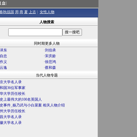
澳
台
]
春秋战国
周
商
夏
上古
|
女性人物
人物搜索
同时期更多人物
泽东
·
刘伯承
自忠
·
宋庆龄
作义
·
徐悲鸿
云逸
·
蔡和森
当代人物专题
京大学名人录
和国36位军事家
华大学历任校长
史上最伟大的100名英国人
史事件_杨乃武与小白菜案 相关人物介绍
州大学历任校长
昌大学名人录
徽大学名人录