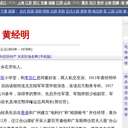
龙江
[华东]
上海
江苏
浙江
安徽
福建
江西
山东
[西南]
重庆
四川
贵州
云南
西藏
[
港
宁夏
新疆
|
当代
民国
清朝
明朝
元朝
宋朝
五代十国
唐朝
隋
南北朝
晋
三国
汉朝
秦
黄经明
·
毛
[公元1893年－1978年]
·
张
兴宾区特产
兴宾区地名网
[手机版]
·
傅
·
张
石牙乡石牙街人。
·
南
陆军
小学堂，和
李宗仁
是同窗好友，两人私交至深。1911年黄经明毕
·
共
后由该校转送北京陆军军需学校深造，攻读后方勤务专科。1917
·
清
·
历
10多年，深得李的赞许。先后升任军需、军指挥部少校副官、军
·
历
处长及湖北鄂岸榷运总局局长(简任官)。
·
兰
·
南
为桂系先后在
香港
和广州建立“地利行”和“裕国银号” 并任经理，黄办
·
安
年2月，迁江合山煤矿开采人廖百芳邀他和广东殷商伍哲夫入股“合山