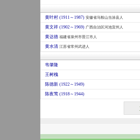
黄叶村 (1911～1987)
安徽省马鞍山当涂县人
黄文祥 (1902～1969)
广西自治区河池宜州人
黄达德
福建省泉州市晋江市人
黄水清
江苏省常州武进人
韦肇隆
王树槐
陈德新 (1922～1949)
陈夜莺 (1918～1944)