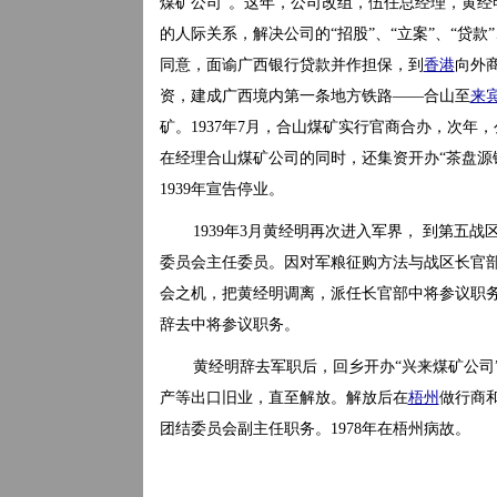
煤矿公司”。这年，公司改组，伍任总经理，黄
的人际关系，解决公司的“招股”、“立案”、“贷
同意，面谕广西银行贷款并作担保，到
香港
向外
资，建成广西境内第一条地方铁路——合山至
来
矿。1937年7月，合山煤矿实行官商合办，次
在经理合山煤矿公司的同时，还集资开办“茶盘源
1939年宣告停业。
1939年3月黄经明再次进入军界， 到第
委员会主任委员。因对军粮征购方法与战区长官
会之机，把黄经明调离，派任长官部中将参议职务
辞去中将参议职务。
黄经明辞去军职后，回乡开办“兴来煤矿公司
产等出口旧业，直至解放。解放后在
梧州
做行商和
团结委员会副主任职务。1978年在梧州病故。