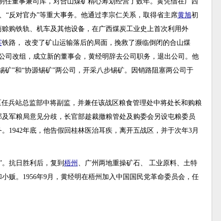
经明任董事兼司库，对合山煤矿精心筹划经营了数年。黄凭借在广西
款”、“反对官办”等重大事务。他通过李宗仁关系，取得省主席
黄旭
初
商赊购铁轨、机车及其他设备，在广西煤炭工业史上首次利用外
宾
铁路， 改变了矿山运输落后的局面，挽救了濒临倒闭的合山煤
年，公司改组，成立新的董事会，黄经明辞去公司职务，退出公司。他
锡矿”和“协源锡矿”两公司，开采八步锡矿。因销路阻塞两公司于
五战区任兵站总监部中将副监，并兼任该战区粮食管理处中将处长和购粮
部及军粮局意见分歧，长官部趁裁撤粮管处及购委会另设屯粮委员
。1942年底，他告假回桂林医治耳疾，离开五战区，并于次年3月
”。抗日胜利后，复到
梧州
、广州两地重操矿石、 工业原料、土特
小贩。1956年9月，黄经明在梧州加入中国国民党革命委员会，任