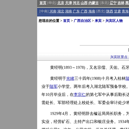
首页
[华北]
北京
天津
河北
山西
内蒙古
[东北]
辽宁
吉林
黑
[中南]
河南
湖北
湖南
广东
广西
海南
[西北]
陕西
甘肃
青海
您现在的位置 >
首页
>
广西自治区
>
来宾
>
兴宾区人物
兴宾区景点
黄经明(1893～1978)，又名宗儒、天佑。
黄经明于
光绪
三十四年(1908)十月考入桂林
业于
陆军
小学堂。两年后考入湖北陆军预备学校。
年10月毕业后，在
李宗仁
的第七军中从事后勤长达
需处长、军部经理处上校处长、军委会审计处少将
1929年4月， 黄经明辞去榷运局局长职务，
实业，经营矿石、土特产出口和银庄业务。1934