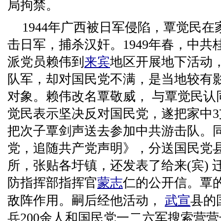
局拘禁。
1944年广西被日军侵陷，覃觉民
击日军，捕杀汉奸。1949年春，中
派党员赖伟到
来宾
地区开展地下活动
队军，却对国民党不满，是当地较有影
对象。赖伟改名覃敬威， 与覃觉民认
觉民表示坚决反对国民党，遂把家中
把次子覃剑声送去参加中共游击队。
党，追随共产党声明》，分送国民党
所，张贴各圩镇，还发表了给来(宾) 迁(
防指挥部指挥官
蒙志
仁的公开信。覃
敌阵作用。嗣后经他活动，
武宣
县的
兵200余人和国民党一二六军搜索营