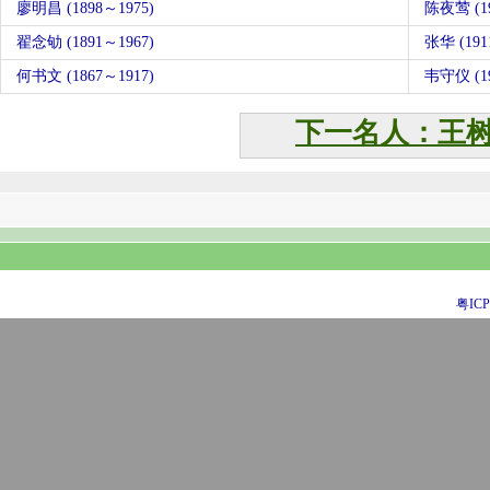
廖明昌 (1898～1975)
陈夜莺 (19
翟念劬 (1891～1967)
张华 (191
何书文 (1867～1917)
韦守仪 (19
下一名人：王
粤ICP