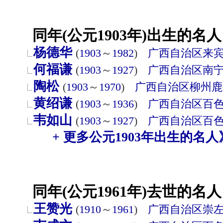
同年(公元1903年)出生的名人
杨德华
(
1903
～
1982
)
广西自治区
来
何福谦
(
1903
～
1927
)
广西自治区
南
陶松
(
1903
～
1970
)
广西自治区
柳州
鹿
黄绍谦
(
1903
～
1936
)
广西自治区
百
韦如山
(
1903
～
1927
)
广西自治区
百
+ 更多公元1903年出生的名人
同年(公元1961年)去世的名人
王赞光
(
1910
～
1961
)
广西自治区
崇