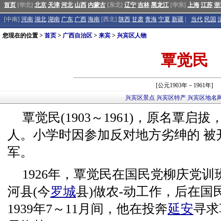
首页
[华北]
北京
天津
河北
山西
内蒙古
[东北]
辽宁
吉林
黑龙江
[华东]
上海
江苏
浙
[中南]
河南
湖北
湖南
广东
广西
海南
[西北]
陕西
甘肃
青海
宁夏
新疆
|
当代
民国
您现在的位置 >
首页
>
广西自治区
>
来宾
>
兴宾区人物
覃觉民
[公元1903年－1961年]
兴宾区景点
兴宾区特产
兴宾区地名
覃觉民(1903～1961)，原名覃
人。小学时因参加反对地方劣绅的 被
军。
1926年，覃觉民在国民党柳庆党
河县(今
罗城
县)做农-动工作，后在国
1939年7～11月间，他在投奔
延安
寻求