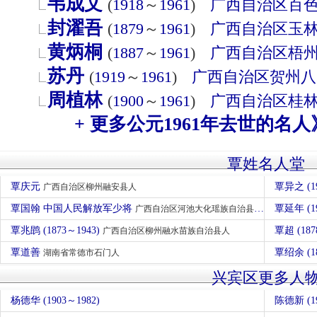
韦成文
(
1918
～
1961
)
广西自治区
百
封濯吾
(
1879
～
1961
)
广西自治区
玉
黄炳桐
(
1887
～
1961
)
广西自治区
梧
苏丹
(
1919
～
1961
)
广西自治区
贺州
八
周植林
(
1900
～
1961
)
广西自治区
桂
+ 更多公元1961年去世的名人
覃姓名人堂
覃庆元
覃异之 (1
广西自治区柳州融安县人
覃国翰 中国人民解放军少将
覃延年 (1
广西自治区河池大化瑶族自治县人
覃兆鹍 (1873～1943)
覃超 (187
广西自治区柳州融水苗族自治县人
覃道善
覃绍余 (1
湖南省常德市石门人
兴宾区更多人
杨德华 (1903～1982)
陈德新 (19