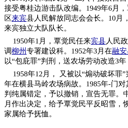
接受粤桂边游击队改编。1949年6月
区
来宾
县人民解放同志会会长。10月
来宾独立大队队长。
1950年1月，覃觉民任来
宾县
人民政
调
柳州
专署建设科。1952年3月在
融安
以“包庇罪”判刑，送农场劳动改造3
1958年12月， 又被以“煽动破坏罪
年在横县马岭农场病故。1985年-门
判纯属错定，予以撤销，宣告无罪。
月作出决定，给予覃觉民平反昭雪，
家属给予抚恤。