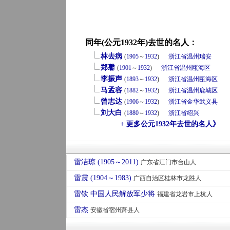
同年(公元1932年)去世的名人：
林去病
(
1905
～
1932
)
浙江省
温州
瑞安
郑馨
(
1901
～
1932
)
浙江省
温州
瓯海区
李振声
(
1893
～
1932
)
浙江省
温州
瓯海区
马孟容
(
1882
～
1932
)
浙江省
温州
鹿城区
曾志达
(
1906
～
1932
)
浙江省
金华
武义县
刘大白
(
1880
～
1932
)
浙江省
绍兴
+ 更多公元1932年去世的名人》
雷洁琼 (1905～2011)
广东省江门市台山人
雷震 (1904～1983)
广西自治区桂林市龙胜人
雷钦 中国人民解放军少将
福建省龙岩市上杭人
雷杰
安徽省宿州萧县人