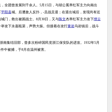
，全团曾发展到千余人。5月15日，与胡公冕率红军主力向南出
下
平阳县
城。后遭敌人反扑，-且战且退；在退出城后，发现尚有近
城门，救出被困战士。8月30日，又与
陈文
杰率红军主力攻下
缙云
一举攻下永嘉瓯渠，声势大振。但接着在攻打
黄岩
乌岩镇后，战斗
回浙南集结旧部，曾多次粉碎国民党浙江保安队的进攻。1932年5月
事件中被捕，于8月在温州被害。