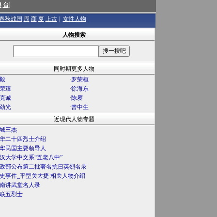
澳
台
]
春秋战国
周
商
夏
上古
|
女性人物
人物搜索
同时期更多人物
毅
·
罗荣桓
荣臻
·
徐海东
克诚
·
陈赓
劲光
·
曾中生
近现代人物专题
城三杰
华二十四烈士介绍
华民国主要领导人
汉大学中文系“五老八中”
政部公布第二批著名抗日英烈名录
史事件_平型关大捷 相关人物介绍
南讲武堂名人录
联五烈士