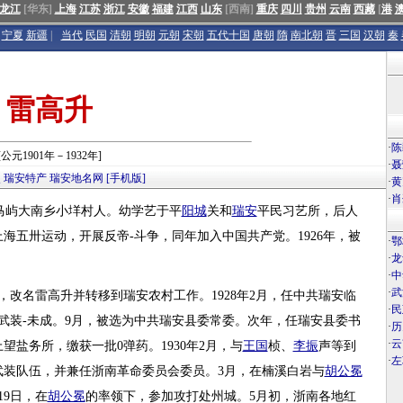
龙江
[华东]
上海
江苏
浙江
安徽
福建
江西
山东
[西南]
重庆
四川
贵州
云南
西藏
[
港
宁夏
新疆
|
当代
民国
清朝
明朝
元朝
宋朝
五代十国
唐朝
隋
南北朝
晋
三国
汉朝
秦
雷高升
·
陈
[公元1901年－1932年]
·
聂
点
瑞安特产
瑞安地名网
[手机版]
·
黄
·
肖
马屿大南乡小垟村人。幼学艺于平
阳城
关和
瑞安
平民习艺所，后人
上海五卅运动，开展反帝-斗争，同年加入中国共产党。1926年，被
·
鄂
·
龙
·
中
·
武
，改名雷高升并转移到瑞安农村工作。1928年2月，任中共瑞安临
·
民
武装-未成。9月，被选为中共瑞安县委常委。次年，任瑞安县委书
·
历
·
云
望盐务所，缴获一批0弹药。1930年2月，与
王国
桢、
李振
声等到
·
左
武装队伍，并兼任浙南革命委员会委员。3月，在楠溪白岩与
胡公冕
9日，在
胡公冕
的率领下，参加攻打处州城。5月初，浙南各地红