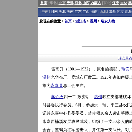
首页
[华北]
北京
天津
河北
山西
内蒙古
[东北]
辽宁
吉林
黑
[中南]
河南
湖北
湖南
广东
广西
海南
[西北]
陕西
甘肃
青海
您现在的位置 >
首页
>
浙江省
>
温州
>
瑞安人物
瑞安景
雷高升（1901—1932），原名施德彰，
瑞安
温州
光华布厂、鹿城布厂做工。1925年参加声援
推为
永嘉县
总工会主席。
蒋介石
四一二-政变后，
温州
独立支部遭破坏
时县委执行委员。6月，参加永、瑞、平三县农民
记兼永嘉中心县委委员，曾带领10余人袭击莘塍上
永嘉西楠溪发展农民武装，组织了一支30余人的
会合，整编为红军游击队，并任第一支队长。3月1