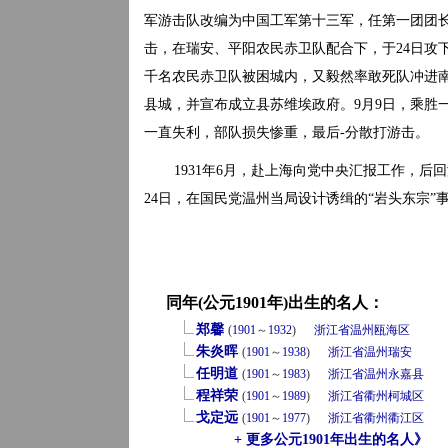
军游击队改编为中国工军第十三军，任第一团团长
击，在瑞安、平阳农民赤卫队配合下，于24日攻
千名农民赤卫队被困城内，又毅然率敢死队冲进南
县城，并宣布成立县苏维埃政府。9月9日，乘胜
一直失利，部队损失惨重，最后-分散打游击。
1931年6月，赴上海向党中央汇报工作，后
24日，在国民党温州当局设计诱缉的“岩头东宗”
同年(公元1901年)出生的名人：
郑馨
(
1901
～
1932
)
浙江省
温州
瓯海区
朱炎晖
(
1901
～
1938
)
浙江省
温州
瑞安
任明道
(
1901
～
1983
)
浙江省
温州
永嘉县
程祥荣
(
1901
～
1989
)
浙江省
衢州
柯城区
戈定远
(
1901
～
1977
)
浙江省
衢州
衢江区
+ 更多公元1901年出生的名人》