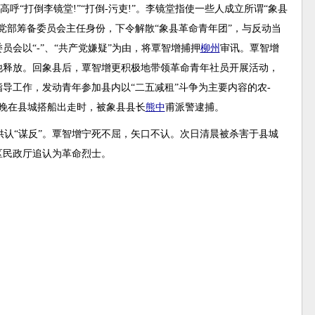
呼“打倒李镜堂!”“打倒-污吏!”。李镜堂指使一些人成立所谓“象县
党部筹备委员会主任身份，下令解散“象县革命青年团”，与反动当
员会以“-”、“共产党嫌疑”为由，将覃智增捕押
柳州
审讯。覃智增
他释放。回象县后，覃智增更积极地带领革命青年社员开展活动，
导工作，发动青年参加县内以“二五减租”斗争为主要内容的农-
3日晚在县城搭船出走时，被象县县长
熊中
甫派警逮捕。
认“谋反”。覃智增宁死不屈，矢口不认。次日清晨被杀害于县城
治区民政厅追认为革命烈士。