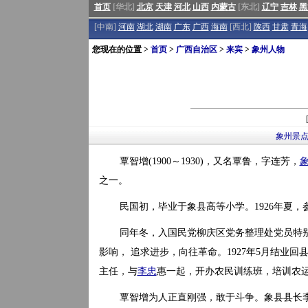
首页
[华北]
北京
天津
河北
山西
内蒙古
[东北]
辽宁
吉林
黑
[中南]
河南
湖北
湖南
广东
广西
海南
[西北]
陕西
甘肃
青海
您现在的位置 >
首页
>
广西自治区
>
来宾
>
象州人物
象州景
覃智增(1900～1930)，又名覃鲁，字连芳，
之一。
民国初，毕业于象县高等小学。1926年夏
同年冬，入国民党柳庆区党务整理处党员特
影响， 追求进步，向往革命。1927年5月结业
主任，与
李忠
惠一起，开办农民训练班，培训农
覃智增为人正直刚强，敢于斗争。象县县长