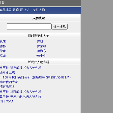
澳
台
]
春秋战国
周
商
夏
上古
|
女性人物
人物搜索
同时期更多人物
恩来
·
陈毅
德怀
·
罗荣桓
荣臻
·
徐海东
克诚
·
曾中生
近现代人物专题
史事件_豫东战役 相关人物介绍
西革命三杰
一批著名抗日英烈名录（按牺牲年份和姓氏笔画排序）
南近代四大家
湾何氏三杰
史事件_洛阳战役 相关人物介绍
史事件_中原大战 相关人物介绍
国十大汉奸