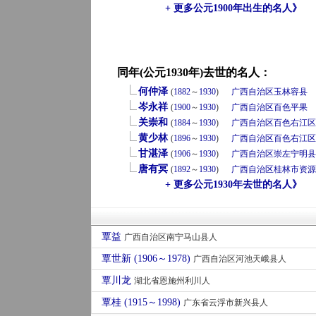
+ 更多公元1900年出生的名人》
同年(公元1930年)去世的名人：
何仲泽
(
1882
～
1930
)
广西自治区
玉林
容县
岑永祥
(
1900
～
1930
)
广西自治区
百色
平果
关崇和
(
1884
～
1930
)
广西自治区
百色
右江区
黄少林
(
1896
～
1930
)
广西自治区
百色
右江区
甘湛泽
(
1906
～
1930
)
广西自治区
崇左
宁明县
唐有冥
(
1892
～
1930
)
广西自治区
桂林市
资源
+ 更多公元1930年去世的名人》
覃益
广西自治区南宁马山县人
覃世新 (1906～1978)
广西自治区河池天峨县人
覃川龙
湖北省恩施州利川人
覃桂 (1915～1998)
广东省云浮市新兴县人