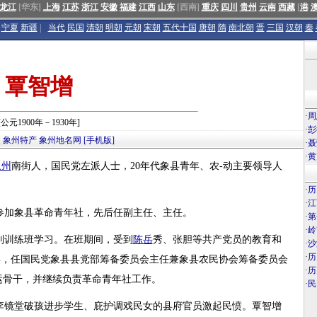
龙江
[华东]
上海
江苏
浙江
安徽
福建
江西
山东
[西南]
重庆
四川
贵州
云南
西藏
[
港
宁夏
新疆
|
当代
民国
清朝
明朝
元朝
宋朝
五代十国
唐朝
隋
南北朝
晋
三国
汉朝
秦
覃智增
·
周
[公元1900年－1930年]
·
彭
点
象州特产
象州地名网
[手机版]
·
聂
·
黄
象州
南街人，国民党左派人士，20年代象县青年、农-动主要领导人
·
历
·
江
，参加象县革命青年社，先后任副主任、主任。
·
第
·
岭
别训练班学习。在班期间，受到
陈岳
秀、张胆等共产党员的教育和
·
沙
·
历
回县，任国民党象县县党部筹备委员会主任兼象县农民协会筹备委员会
·
历
运骨干，并继续负责革命青年社工作。
·
民
李镜堂破孩进步学生、庇护调戏民女的县府官员激起民愤。覃智增