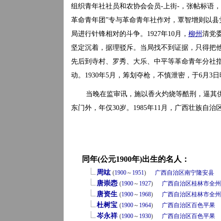
组织青年社社员和农协会会员-上街-，张帖标语，高
革命青年团”专与革命青年社作对，覃智增则以县
局进行针锋相对的斗争。1927年10月，
柳州
清党委
坚定沉着，据理驳斥。当局找不到证据，只得把
先后到寺村、罗秀、大乐、中平等革命青年分社指
动。1930年5月，筹划夺枪，不慎泄密，于6月
当晚在监审讯，施以香火灼烧等酷刑，逼其供
东门外，年仅30岁。1985年11月，广西壮族自
同年(公元1900年)出生的名人：
周竑
(
1900
～
1951
)
广西自治区
南宁
隆安县
唐崇悫
(
1900
～
1927
)
广西自治区
桂林市
全州
唐资生
(
1900
～
1968
)
广西自治区
桂林市
全州
杜树宝
(
1900
～
1964
)
广西自治区
百色
平果
岑永祥
(
1900
～
1930
)
广西自治区
百色
平果