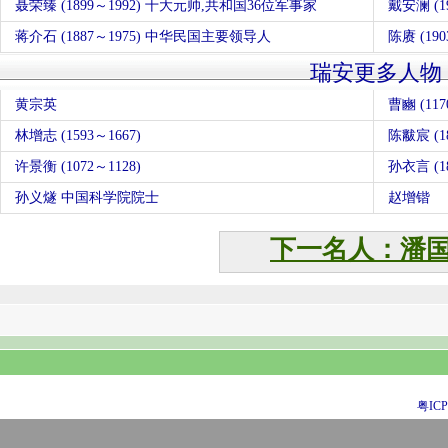
聂荣臻 (1899～1992) 十大元帅,共和国36位军事家
戴安澜 (
蒋介石 (1887～1975) 中华民国主要领导人
陈赓 (19
瑞安更多人物
黄宗英
曹豳 (117
林增志 (1593～1667)
陈黻宸 (18
许景衡 (1072～1128)
孙衣言 (18
孙义燧 中国科学院院士
赵增锴
下一名人：潘
粤ICP