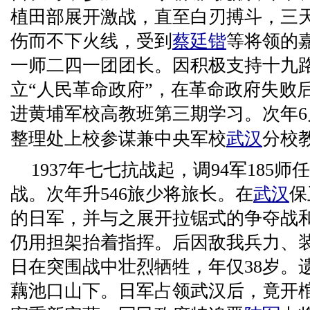
植田部展开激战，直至白刃搏斗，三
伤而不下火线，受到
蔡廷锴
等将领的嘉
一师二四一团团长。因积极支持十九
立“人民革命政府”，在革命政府失败后
进黄埔军校高教班第三期学习。次年
整理处上校参谋兼中央军校
武汉
分校
1937年七七抗战起，调94军185
战。次年升546旅少将旅长。在
武汉
保
的日军，并与之展开拉锯式的争夺战
仍用担架抬着指挥。后因敌我兵力、装
日在突围战中壮烈牺牲，年仅38岁。
藕池口山下。日军占领武汉后，竟开