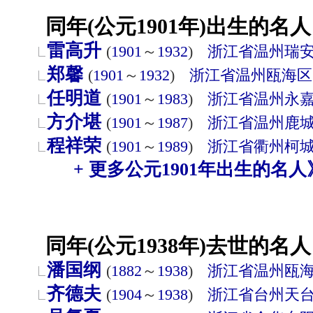
同年(公元1901年)出生的名人
雷高升
(
1901
～
1932
)
浙江省
温州
瑞
郑馨
(
1901
～
1932
)
浙江省
温州
瓯海区
任明道
(
1901
～
1983
)
浙江省
温州
永
方介堪
(
1901
～
1987
)
浙江省
温州
鹿
程祥荣
(
1901
～
1989
)
浙江省
衢州
柯
+ 更多公元1901年出生的名人
同年(公元1938年)去世的名人
潘国纲
(
1882
～
1938
)
浙江省
温州
瓯
齐德夫
(
1904
～
1938
)
浙江省
台州
天