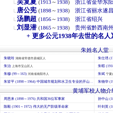
吴复夏
(
1913
～
1938
)
浙江省
金华
东
唐公宪
(
1898
～
1938
)
浙江省
丽水
遂
汤鹏超
(
1856
～
1938
)
浙江省
绍兴
刘显潜
(
1865
～
1938
)
贵州省
黔西南
+ 更多公元1938年去世的名人
朱姓名人堂
朱晓玲
朱仕琇 (1
湖南省常德市鼎城区人
朱治
朱暇 (191
上海市宝山区人
朱穆 (99～163)
朱斌
河南省南阳市人
宁夏
朱皆平 (1898～1964) 中国城市规划和水卫生专业的开山鼻祖
朱物华 (
安徽省滁州
黄埔军校人物介
周恩来 (1898～1976) 共和国36位军事家
陈毅 (1901～1972) 伟大的无产阶级革命家
叶剑英 (