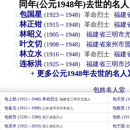
同年(公元1948年)去世的名人
包国星
(
1923
～
1948
)
革命烈士
福建
林正钳
(
1915
～
1948
)
革命烈士
福建
林昭义
(
1905
～
1948
)
福建省
三明市
叶文切
(
1908
～
1948
)
福建省
泉州市
林立水
(
1916
～
1948
)
革命烈士
福建
连标洪
(
1925
～
1948
)
福建省
三明市
+ 更多公元1948年去世的名人
包姓名人堂
包上助 (1912～1948) 革命烈士
包天笑 (1
福建省三明市尤溪人
包备五 (1915～1998)
包殿贵 (1
山东省菏泽市单县人
包柽芳 (1520～1580)
包乾 (19
浙江省嘉兴人
包克辛 (1952～2019)
包于国
浙江省杭州人
浙