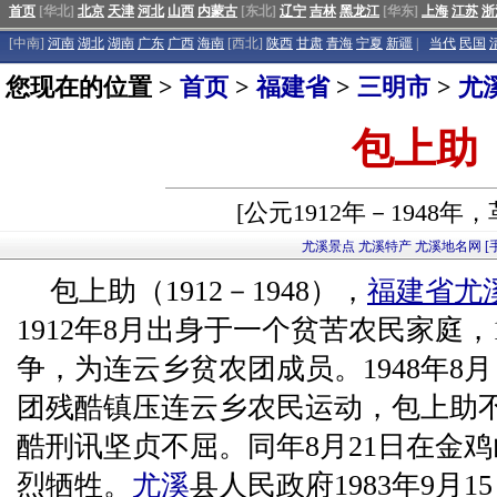
首页
[华北]
北京
天津
河北
山西
内蒙古
[东北]
辽宁
吉林
黑龙江
[华东]
上海
江苏
浙
[中南]
河南
湖北
湖南
广东
广西
海南
[西北]
陕西
甘肃
青海
宁夏
新疆
|
当代
民国
您现在的位置 >
首页
>
福建省
>
三明市
>
尤
包上助
[公元1912年－1948年
尤溪景点
尤溪特产
尤溪地名网
[
包上助（1912－1948），
福建省
尤
1912年8月出身于一个贫苦农民家庭，
争，为连云乡贫农团成员。1948年8
团残酷镇压连云乡农民运动，包上助
酷刑讯坚贞不屈。同年8月21日在金
烈牺牲。
尤溪
县人民政府1983年9月15