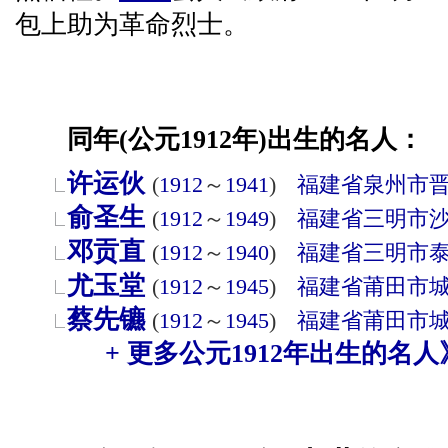
包上助为革命烈士。
同年(公元1912年)出生的名人：
许运伙
(
1912
～
1941
)
福建省
泉州市
俞圣生
(
1912
～
1949
)
福建省
三明市
邓贡直
(
1912
～
1940
)
福建省
三明市
尤玉堂
(
1912
～
1945
)
福建省
莆田市
蔡先镳
(
1912
～
1945
)
福建省
莆田市
+ 更多公元1912年出生的名人