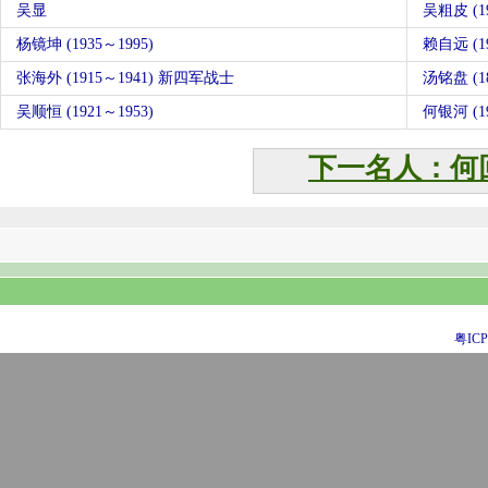
吴显
吴粗皮 (19
杨镜坤 (1935～1995)
赖自远 (19
张海外 (1915～1941) 新四军战士
汤铭盘 (18
吴顺恒 (1921～1953)
何银河 (19
下一名人：何
粤ICP