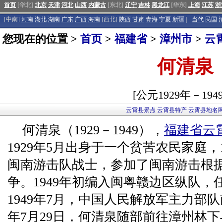
首页
[华北]
北京
天津
河北
山西
内蒙古
[东北]
辽宁
吉林
黑龙江
[华东]
上海
江苏
浙
[中南]
河南
湖北
湖南
广东
广西
海南
[西北]
陕西
甘肃
青海
宁夏
新疆
|
当代
民国
您现在的位置 >
首页
>
福建省
>
漳州市
>
云
何清泉
[公元1929年－194
云霄县景点
云霄县特产
云霄县地名
何清泉（1929－1949），
福建省
云
1929年5月出身于一个贫苦农民家庭，
闽南游击队战士，参加了闽南游击根据
争。1949年初编入闽粤赣边区纵队
1949年7月，中国人民解放军主力部
年7月29日，何清泉随部前往漳州林