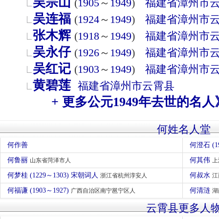
吴宗山
(
1905
～
1949
)
福建省
漳州市
吴连福
(
1924
～
1949
)
福建省
漳州市
张木辉
(
1918
～
1949
)
福建省
漳州市
吴永仔
(
1926
～
1949
)
福建省
漳州市
吴红记
(
1903
～
1949
)
福建省
漳州市
黄碧莲
福建省
漳州市
云霄县
+ 更多公元1949年去世的名人
何姓名人堂
何作善
何澄石 (1
何鲁丽
何其伟
山东省菏泽市人
上
何梦桂 (1229～1303) 宋朝词人
何叔水
浙江省杭州淳安人
江
何福谦 (1903～1927)
何清涟
广西自治区南宁邕宁区人
湖
云霄县更多人