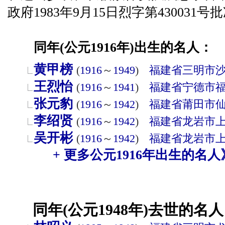
政府1983年9月15日烈字第43003
同年(公元1916年)出生的名人：
黄甲榜
(
1916
～
1949
)
福建省
三明市
王烈怡
(
1916
～
1941
)
福建省
宁德市
张元豹
(
1916
～
1942
)
福建省
莆田市
李绍贤
(
1916
～
1942
)
福建省
龙岩市
吴开彬
(
1916
～
1942
)
福建省
龙岩市
+ 更多公元1916年出生的名人
同年(公元1948年)去世的名人