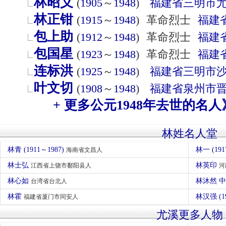
林昭义
(
1905
～
1948
)
福建省
三明市
林正钳
(
1915
～
1948
)
革命烈士
福建
包上助
(
1912
～
1948
)
革命烈士
福建
包国星
(
1923
～
1948
)
革命烈士
福建
连标洪
(
1925
～
1948
)
福建省
三明市
叶文切
(
1908
～
1948
)
福建省
泉州市
+ 更多公元1948年去世的名人
林姓名人堂
林青 (1911～1987)
林一 (191
海南省文昌人
林士弘
林英印
江西省上饶市鄱阳县人
河
林心如
林沐然 
台湾省台北人
林霍
林汉强 (1
福建省厦门市同安人
尤溪更多人物