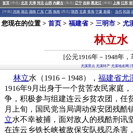
首页
[华北]
北京
天津
河北
山西
内蒙古
[东北]
辽宁
吉林
黑龙江
[华东]
上海
江苏
浙
[中南]
河南
湖北
湖南
广东
广西
海南
[西北]
陕西
甘肃
青海
宁夏
新疆
|
当代
民国
您现在的位置 >
首页
>
福建省
>
三明市
>
尤
林立水
[公元1916年－1948年
尤溪景点
尤溪特产
尤溪地名网
[
林立
水（1916－1948），
福建省
尤
1916年9月出身于一个贫苦农民家庭，
争，积极参与组建连云乡贫农团，任贫农
月上旬，国民党当局调动保安团残酷
立
水不幸被捕，面对敌人的残酷刑讯坚
在连云乡铁长峡被敌保安队残忍杀害