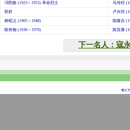
冯熙焕 (1923～1953) 革命烈士
马传经 (18
郭舒
卢兴邦 (18
林昭义 (1905～1948)
陈隆吉 (1
陈有钿 (1938～1970)
陈宜康 (18
下一名人：寇
粤ICP