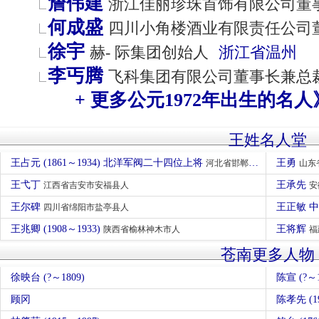
詹伟建
浙江佳丽珍珠首饰有限公司董
何成盛
四川小角楼酒业有限责任公司
徐宇
赫- 际集团创始人
浙江省
温州
李丐腾
飞科集团有限公司董事长兼总
+ 更多公元1972年出生的名人
王姓名人堂
王占元 (1861～1934) 北洋军阀二十四位上将
王勇
河北省邯郸市馆陶县人
山东
王弋丁
王承先
江西省吉安市安福县人
安
王尔碑
王正敏 
四川省绵阳市盐亭县人
王兆卿 (1908～1933)
王将辉
陕西省榆林神木市人
福
苍南更多人物
徐映台 (?～1809)
陈宣 (?～1
顾冈
陈孝先 (19