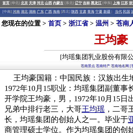
首页
[华北]
北京
天津
河北
山西
内蒙古
[东北]
辽宁
吉林
黑龙江
[华东]
上海
江苏
浙
[中南]
河南
湖北
湖南
广东
广西
海南
[西北]
陕西
甘肃
青海
宁夏
新疆
|
当代
民国
您现在的位置 >
首页
>
浙江省
>
温州
>
苍南
王均豪
[均瑶集团乳业股份有限公
苍南景点
苍南特产
苍南地名网
[
王均豪国籍：中国民族：汉族出生
1972年10月15职业：均瑶集团副董
开学院王均豪，男，1972年10月15日
兄弟中排行老三，大哥
王均瑶
，二哥
长，均瑶集团的创始人之一。毕业于
商管理硕士学位。作为均瑶集团的创