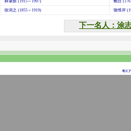
林肇荫 (1915～1997)
鲍台 (176
徐润之 (1855～1919)
饶维岸 (19
下一名人：涂
粤ICP