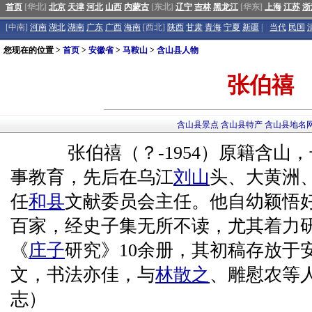
首页
[华北]
北京
天津
河北
山西
内蒙古
[东北]
辽宁
吉林
黑龙江
[华东]
上海
江苏
浙
[中南]
河南
湖北
湖南
广东
广西
海南
[西北]
陕西
甘肃
青海
宁夏
新疆
|
当代
民国
您现在的位置 >
首页
>
安徽省
>
马鞍山
>
含山县人物
张伯禧
含山县景点
含山县特产
含山县地名
张伯禧（？-1954）原籍含山，
事教育，先后在乌江
刘山
头、大黄洲
任
和县
文献委员会主任。他自幼颖悟
百家，经史子集无所不读，尤其着力
《
庄子
研究》10余册，其初稿存放于
文，书法亦佳，与
林散之
、雕慰农等
志）