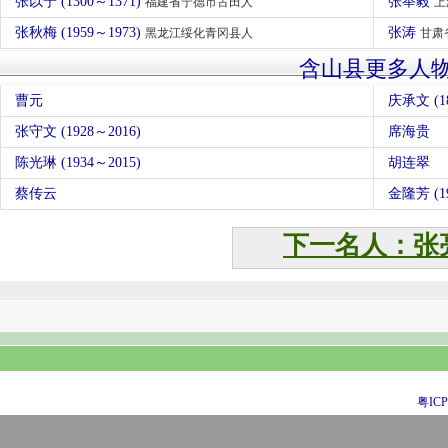
张以宁 (1300～1371)
张举毅
福建省宁德市古田人
上
张秋梅 (1959～1973)
张涛
黑龙江绥化青冈县人
甘肃
含山县更多人
曹元
庆承文 (18
张守文 (1928～2016)
席海贵
陈光琳 (1934～2015)
胡连翠
蔡传云
金隆芳 (19
下一名人：张
粤ICP