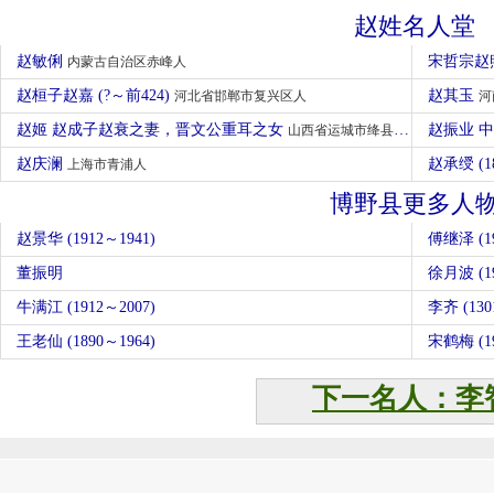
赵姓名人堂
赵敏俐
宋哲宗赵煦
内蒙古自治区赤峰人
赵桓子赵嘉 (?～前424)
赵其玉
河北省邯郸市复兴区人
河
赵姬 赵成子赵衰之妻，晋文公重耳之女
赵振业 
山西省运城市绛县人
赵庆澜
赵承绶 (1
上海市青浦人
博野县更多人
赵景华 (1912～1941)
傅继泽 (
董振明
徐月波 (19
牛满江 (1912～2007)
李齐 (130
王老仙 (1890～1964)
宋鹤梅 (19
下一名人：李