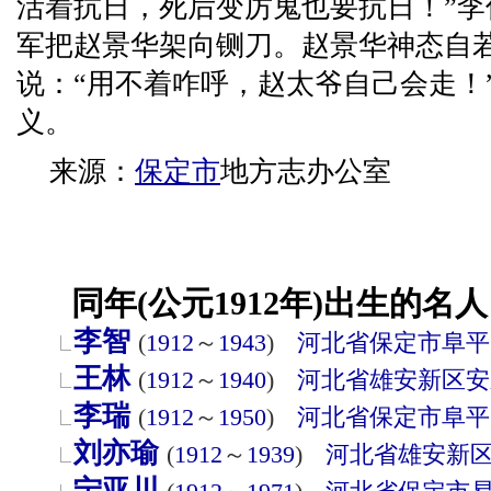
活着抗日，死后变厉鬼也要抗日！”
军把赵景华架向铡刀。赵景华神态自
说：“用不着咋呼，赵太爷自己会走！
义。
来源：
保定市
地方志办公室
同年(公元1912年)出生的名人
李智
(
1912
～
1943
)
河北省
保定市
阜平
王林
(
1912
～
1940
)
河北省
雄安新区
安
李瑞
(
1912
～
1950
)
河北省
保定市
阜平
刘亦瑜
(
1912
～
1939
)
河北省
雄安新
宁亚川