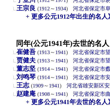
(
1912
～
1971
)
河北省
保定市
王宗良
(
1912
～
1934
)
河北省
保定市
+ 更多公元1912年出生的名人
同年(公元1941年)去世的名人
崔健吾
(
1913
～
1941
)
河北省
保定市
贾健夫
(
1913
～
1941
)
河北省
保定市
董志坚
(
1914
～
1941
)
河北省
保定市
刘鸣琴
(
1914
～
1941
)
河北省
保定市
王志
(
1909
～
1941
)
河北省
雄安新区
安
赵建庵
(
1908
～
1941
)
河北省
保定市
+ 更多公元1941年去世的名人