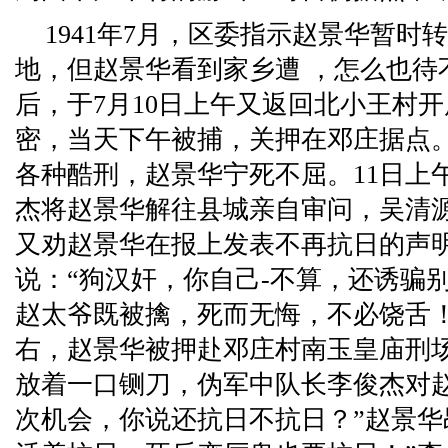
1941年7月，区委指示赵景华暂时
地，但赵景华看到家乡遭 ，怎么也待
后，于7月10日上午又返回北小王村
密，当天下午被捕，关押在邓庄据点
各种酷刑，赵景华宁死不屈。11日上
杰将赵景华解往县城亲自审问，吴清
又劝赵景华在报上发表不再抗日的声
说：“狗汉奸，你自己-不算，还诱骗
赵太爷既被擒，死而无悔，不必饶舌！”1
右，赵景华被押赴邓庄村南玉皇庙刑
放着一口铡刀，伪军中队长李俊杰对
次机会，你说还抗日不抗日？”赵景华