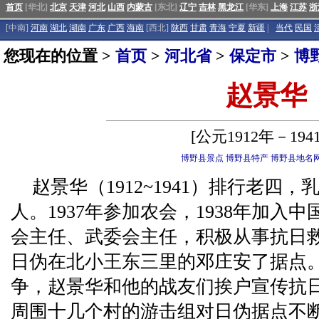
首页
[华北]
北京
天津
河北
山西
内蒙古
[东北]
辽宁
吉林
黑龙江
[华东]
上海
江苏
浙
[中南]
河南
湖北
湖南
广东
广西
海南
[西北]
陕西
甘肃
青海
宁夏
新疆
|
当代
民国
您现在的位置 >
首页
>
河北省
>
保定市
>
博
赵景华
[公元1912年－194
博野县景点
博野县特产
博野县地名
赵景华（1912~1941）排行老四
人。1937年参加农会，1938年加入
会主任、武委会主任，积极从事抗日救亡
日伪在北小王东三里的邓庄安了据点
争，赵景华和他的战友们挨户宣传抗
周围十几个村的游击组对日伪据点不