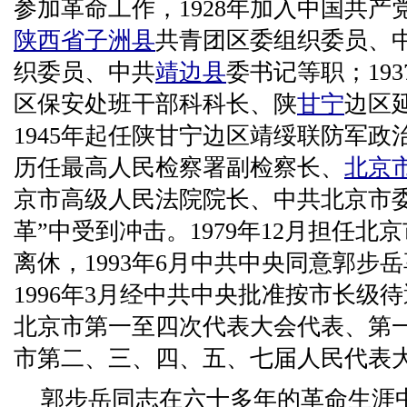
参加革命工作，1928年加入中国共产党。
陕西省
子洲县
共青团区委组织委员、
织委员、中共
靖边县
委书记等职；193
区保安处班干部科科长、陕
甘宁
边区
1945年起任陕甘宁边区靖绥联防军
历任最高人民检察署副检察长、
北京
京市高级人民法院院长、中共北京市
革”中受到冲击。1979年12月担任北京
离休，1993年6月中共中央同意郭步
1996年3月经中共中央批准按市长级
北京市第一至四次代表大会代表、第
市第二、三、四、五、七届人民代表
郭步岳同志在六十多年的革命生涯