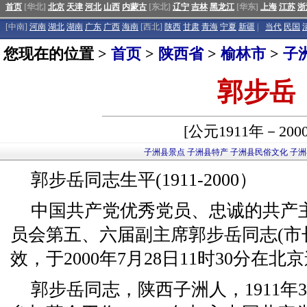
首页
[华北]
北京
天津
河北
山西
内蒙古
[东北]
辽宁
吉林
黑龙江
[华东]
上海
江苏
浙
[中南]
河南
湖北
湖南
广东
广西
海南
[西北]
陕西
甘肃
青海
宁夏
新疆
|
当代
民国
您现在的位置 >
首页
>
陕西省
>
榆林市
>
子
郭步岳
[公元1911年－200
子洲县景点
子洲县特产
子洲县民俗文化
子洲
郭步岳同志生平(1911-2000）
中国共产党优秀党员、忠诚的共产
员会第五、六届副主席郭步岳同志(市
效，于2000年7月28日11时30分在北
郭步岳同志，陕西子洲人，1911年3月