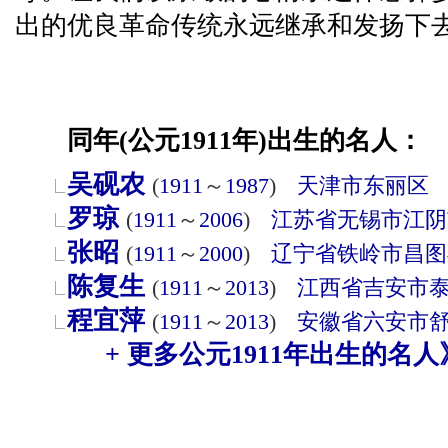
出的优良革命传统永远继承和发扬下
同年(公元1911年)出生的名人：
吴砚农
(
1911
～
1987
)
天津市
东丽区
罗琼
(
1911
～
2006
)
江苏省
无锡市
江阴
张昭
(
1911
～
2000
)
辽宁省
铁岭市
昌图
陈复生
(
1911
～
2013
)
江西省
吉安市
程宜萍
(
1911
～
2013
)
安徽省
六安市
+ 更多公元1911年出生的名人