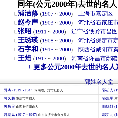
同年(公元2000年)去世的名人
浦洁修
(
1907
～
2000
)
上海市
嘉定区
赵今声
(
1903
～
2000
)
河北省
石家庄
张昭
(
1911
～
2000
)
辽宁省
铁岭市
昌图
王琇瑛
(
1908
～
2000
)
河北省
保定市
石字和
(
1915
～
2000
)
陕西省
咸阳市
王焰
(
1917
～
2000
)
河南省
许昌市
鄢陵
+ 更多公元2000年去世的名人
郭姓名人堂
郭杰 (1919～1947)
郭超人 (1
河南省开封市杞县人
郭久麟
郭冠军
重庆市丰都人
湖
郭肖晨
郭锡麒 (1
山西省忻州市人
郭锡凤 (1917～1947)
郭奕元 (1
山东省济宁市金乡县人