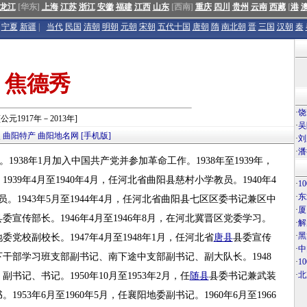
龙江
[华东]
上海
江苏
浙江
安徽
福建
江西
山东
[西南]
重庆
四川
贵州
云南
西藏
[
港
宁夏
新疆
|
当代
民国
清朝
明朝
元朝
宋朝
五代十国
唐朝
隋
南北朝
晋
三国
汉朝
秦
焦德秀
·
饶
[公元1917年－2013年]
·
吴
点
曲阳特产
曲阳地名网
[手机版]
·
刘
·
潘
。1938年1月加入中国共产党并参加革命工作。1938年至1939年，
39年4月至1940年4月，任河北省曲阳县慈村小学教员。1940年4
·
1
·
东
员。1943年5月至1944年4月，任河北省曲阳县七区区委书记兼区中
·
厦
县委宣传部长。1946年4月至1946年8月，在河北冀晋区党委学习。
·
解
·
黑
地委党校副校长。1947年4月至1948年1月，任河北省
唐县
县委宣传
·
中
山南下干部学习班支部副书记、南下途中支部副书记、副大队长。1948
·
1
·
北
书记、书记。1950年10月至1953年2月，任
随县
县委书记兼武装
。1953年6月至1960年5月，任襄阳地委副书记。1960年6月至1966