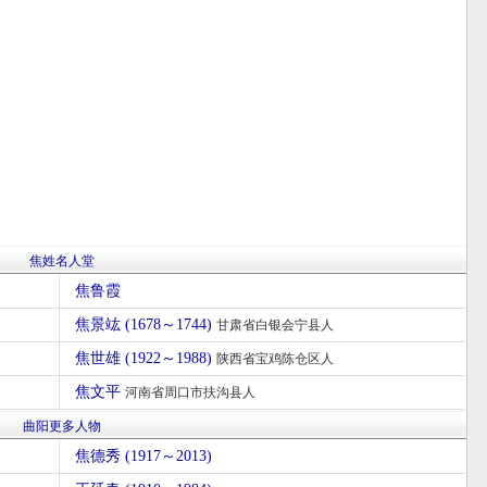
焦姓名人堂
焦鲁霞
焦景竑 (1678～1744)
甘肃省白银会宁县人
焦世雄 (1922～1988)
陕西省宝鸡陈仓区人
焦文平
河南省周口市扶沟县人
曲阳更多人物
焦德秀 (1917～2013)