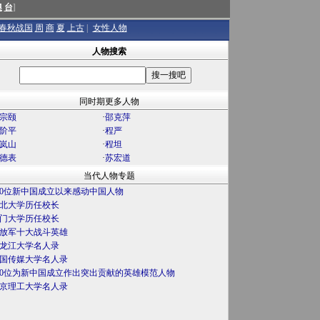
澳
台
]
春秋战国
周
商
夏
上古
|
女性人物
人物搜索
同时期更多人物
宗颐
·
邵克萍
阶平
·
程严
岚山
·
程坦
德表
·
苏宏道
当代人物专题
00位新中国成立以来感动中国人物
北大学历任校长
门大学历任校长
放军十大战斗英雄
龙江大学名人录
国传媒大学名人录
00位为新中国成立作出突出贡献的英雄模范人物
京理工大学名人录