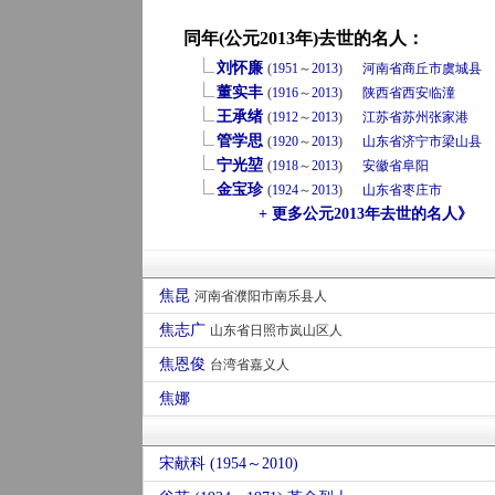
同年(公元2013年)去世的名人：
刘怀廉
(
1951
～
2013
)
河南省
商丘市
虞城县
董实丰
(
1916
～
2013
)
陕西省
西安
临潼
王承绪
(
1912
～
2013
)
江苏省
苏州
张家港
管学思
(
1920
～
2013
)
山东省
济宁市
梁山县
宁光堃
(
1918
～
2013
)
安徽省
阜阳
金宝珍
(
1924
～
2013
)
山东省
枣庄市
+ 更多公元2013年去世的名人》
焦昆
河南省濮阳市南乐县人
焦志广
山东省日照市岚山区人
焦恩俊
台湾省嘉义人
焦娜
宋献科 (1954～2010)