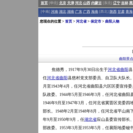
首页
[华北]
北京
天津
河北
山西
内蒙古
[东北]
辽宁
吉林
黑
[中南]
河南
湖北
湖南
广东
广西
海南
[西北]
陕西
甘肃
青海
您现在的位置 >
首页
>
河北省
>
保定市
>
曲阳人物
曲阳景
焦德秀，1917年9月30日出生于
河北省
曲阳
县
任
河北省
曲阳
县慈村党支部委员、自卫队大队长。19
月至1943年4月，任河北省曲阳县六区区委宣传委
队政委。1944年5月至1946年3月，任河北省曲阳
1946年9月至1947年3月，任河北省冀晋区党委四
部长。1948年2月至1948年8月，任河北省平
年9月至1950年9月，任
湖北省
应山县委宣传部长、副
部政委。1953年3月至1953年5月，任襄阳地委秘书