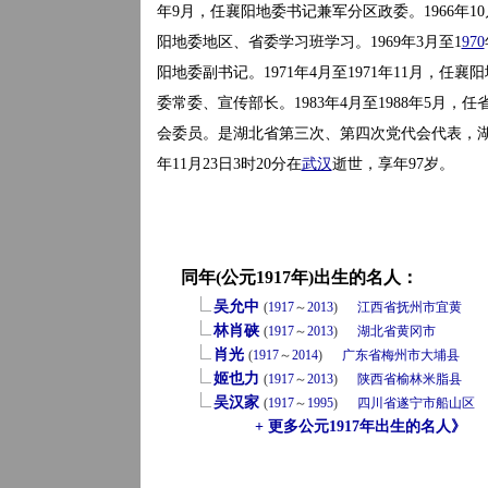
年9月，任襄阳地委书记兼军分区政委。1966年10月
阳地委地区、省委学习班学习。1969年3月至1
970
阳地委副书记。1971年4月至1971年11月，任襄
委常委、宣传部长。1983年4月至1988年5月，任
会委员。是湖北省第三次、第四次党代会代表，湖
年11月23日3时20分在
武汉
逝世，享年97岁。
同年(公元1917年)出生的名人：
吴允中
(
1917
～
2013
)
江西省
抚州市
宜黄
林肖硖
(
1917
～
2013
)
湖北省
黄冈市
肖光
(
1917
～
2014
)
广东省
梅州市
大埔县
姬也力
(
1917
～
2013
)
陕西省
榆林
米脂县
吴汉家
(
1917
～
1995
)
四川省
遂宁市
船山区
+ 更多公元1917年出生的名人》