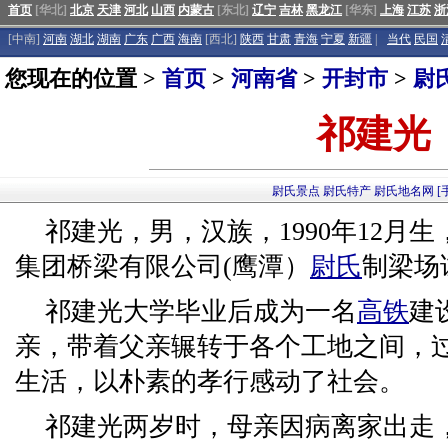
首页
[华北]
北京
天津
河北
山西
内蒙古
[东北]
辽宁
吉林
黑龙江
[华东]
上海
江苏
浙
[中南]
河南
湖北
湖南
广东
广西
海南
[西北]
陕西
甘肃
青海
宁夏
新疆
|
当代
民国
您现在的位置 >
首页
>
河南省
>
开封市
>
尉
祁建光
尉氏景点
尉氏特产
尉氏地名网
[
祁建光，男，汉族，1990年12月
集团桥梁有限公司(鹰潭）
尉氏
制梁场
祁建光大学毕业后成为一名
高铁
建
亲，带着父亲辗转于各个工地之间，过
生活，以朴素的孝行感动了社会。
祁建光两岁时，母亲因病离家出走