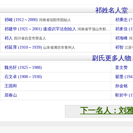
祁姓名人堂
祁峻 (1912～2000)
祁秉忠 (?
河南省信阳市固始人
祁建华 (1921～2001) 速成识字法创始人
祁豸佳 (1
河南省平顶山市郏县人
祁人
祁海峰
四川省自贡市荣县人
河
祁延霈 (1910～1939)
祁智
山东省潍坊市青州人
江苏
尉氏更多人物
魏光轩 (1925～1988)
姜文赞
石文卓 (1908～1930)
翟墨 (194
王国和
孙金铭
屈春山
靳於中 (15
下一名人：刘