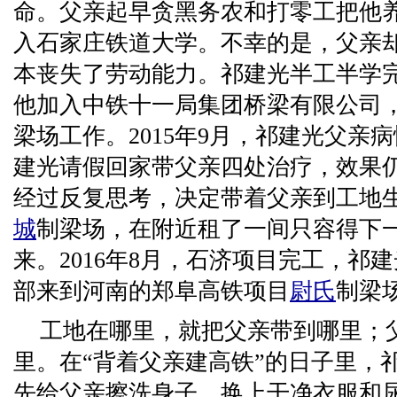
命。父亲起早贪黑务农和打零工把他养
入石家庄铁道大学。不幸的是，父亲
本丧失了劳动能力。祁建光半工半学
他加入中铁十一局集团桥梁有限公司
梁场工作。2015年9月，祁建光父亲
建光请假回家带父亲四处治疗，效果仍
经过反复思考，决定带着父亲到工地
城
制梁场，在附近租了一间只容得下
来。2016年8月，石济项目完工，祁
部来到河南的郑阜高铁项目
尉氏
制梁
工地在哪里，就把父亲带到哪里；
里。在“背着父亲建高铁”的日子里，
先给父亲擦洗身子、换上干净衣服和