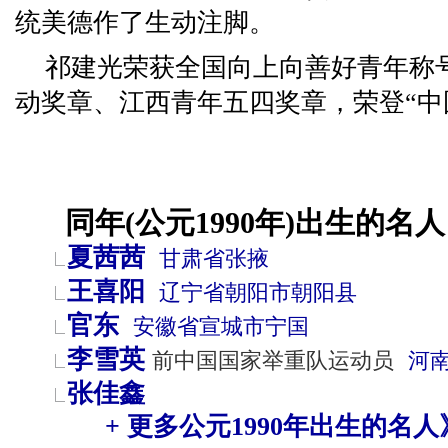
统美德作了生动注脚。
祁建光荣获全国向上向善好青年称
动奖章、江西青年五四奖章，荣登“中
同年(公元1990年)出生的名人
夏茜茜
甘肃省
张掖
王喜阳
辽宁省
朝阳市
朝阳县
官东
安徽省
宣城市
宁国
李雪英
前中国国家举重队运动员
河
张佳鑫
+ 更多公元1990年出生的名人