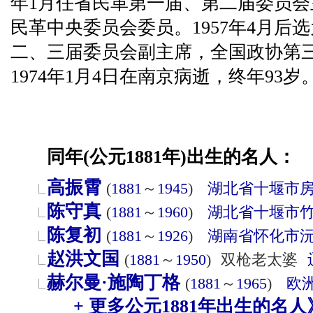
年1月任省民革第一届、第二届委员
民革中央委员会委员。1957年4月后选
二、三届委员会副主席，全国政协第
1974年1月4日在南京病逝，终年93岁
同年(公元1881年)出生的名人：
高振霄
(
1881
～
1945
)
湖北省
十堰市
陈守真
(
1881
～
1960
)
湖北省
十堰市
陈复初
(
1881
～
1926
)
湖南省
怀化市
赵洪文国
(
1881
～
1950
)
双枪老太婆
赫尔曼·施陶丁格
(
1881
～
1965
)
欧
+ 更多公元1881年出生的名人