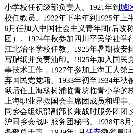
小学校任初级部负责人。1921年到
城
校任教员。1922年下半年到1925年上
6月任加入中国社会主义青年团(后改
团）。1924年秋参加四川平民学社
江北治平学校任教。1925年暑期被
写腊纸并负责油印。1925年加入国民党
事技术工作，1927年参加上海工人第
弃国民党党籍。1933年初至1934年秋
狱后任上海杨树浦临青坊临青小学的校长
上海职业界救国会主席团成员和理事。1
同乡会组织部副部长兼战时服务团团长。
沪同乡会战时服务团秘书。1938年8月
务部总干事。1939年1月
任安
徽省阜阳