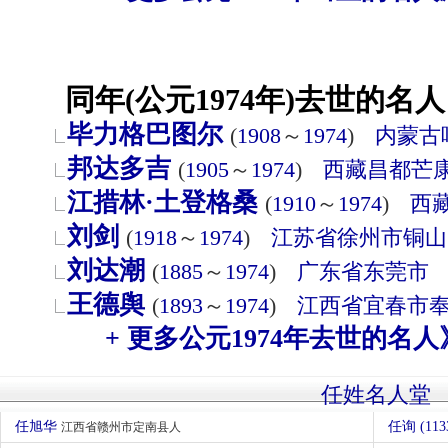
同年(公元1974年)去世的名人
毕力格巴图尔
(
1908
～
1974
)
内蒙古
邦达多吉
(
1905
～
1974
)
西藏
昌都
芒
江措林·土登格桑
(
1910
～
1974
)
西
刘剑
(
1918
～
1974
)
江苏省
徐州市
铜山
刘达潮
(
1885
～
1974
)
广东省
东莞市
王德舆
(
1893
～
1974
)
江西省
宜春市
+ 更多公元1974年去世的名人
任姓名人堂
任旭华
任询 (113
江西省赣州市定南县人