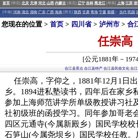
首页
[华北]
北京
天津
河北
山西
内蒙古
[东北]
辽宁
吉林
黑龙江
[华东]
上海
江苏
浙
[中南]
河南
湖北
湖南
广东
广西
海南
[西北]
陕西
甘肃
青海
宁夏
新疆
|
当代
民国
您现在的位置 >
首页
>
四川省
>
泸州市
>
合
任崇高
[公元1881年－197
合江县景点
合江县特产
合江县民俗文化
合江
任崇高，字仰之，1881年12月1日
乡。1894进私塾读书，四年后在家乡私
参加上海师范讲学所单级教授讲习社
社初级班的函授学习。同年参加哥老会
四区元通寺(今属新殿乡）国民学校校长
石笋山(今属尧坝乡）国民学校任教。