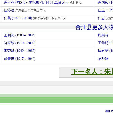
任不齐 (前545～前468) 孔门七十二贤之一
任国桢 (1
湖北省人
任溶溶
任正非 
广东省江门市鹤山市人
任英 (1925～2010)
任忠
河北省石家庄市辛集市人
安徽
合江县更多人
王朝闻 (1909～2004)
周崇贤
符家钦 (1919～2002)
王华明 
李荣昌 (1940～1967)
徐君慧 (19
成善谋 (1917～1949)
陆贤能
下一名人：朱
粤ICP