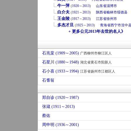
牛一萍
(
1920
～
2013
)
山东省
淄博市
白介夫
(
1921
～
2013
)
陕西省
榆林市
绥德县
王金陵
(
1917
～
2013
)
江苏省
徐州市
多杰才旦
(
1925
～
2013
)
青海省
西宁市
湟中
+ 更多公元2013年去世的名人》
石兆棠 (1909～2005)
广西柳州市柳江区人
石星川 (1880～1948)
湖北省黄石市阳新人
石小喜 (1933～1994)
江苏省扬州市江都区人
石耆翁
郑自诊 (1920～1987)
张箴 (1911～2013)
蔡佑
周申明 (1936～2001)