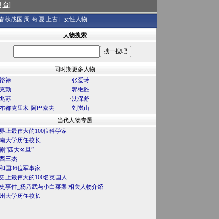
澳
台
]
春秋战国
周
商
夏
上古
|
女性人物
人物搜索
同时期更多人物
裕禄
·
张爱玲
克勤
·
郭继胜
兆苏
·
沈保舒
布都克里木·阿巴索夫
·
刘岚山
当代人物专题
界上最伟大的100位科学家
南大学历任校长
剧“四大名旦”
西三杰
和国36位军事家
史上最伟大的100名英国人
史事件_杨乃武与小白菜案 相关人物介绍
州大学历任校长