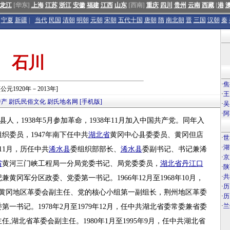
龙江
[华东]
上海
江苏
浙江
安徽
福建
江西
山东
[西南]
重庆
四川
贵州
云南
西藏
[
港
宁夏
新疆
|
当代
民国
清朝
明朝
元朝
宋朝
五代十国
唐朝
隋
南北朝
晋
三国
汉朝
秦
石川
·
焦
[公元1920年－2013年]
·
王
特产
尉氏民俗文化
尉氏地名网
[手机版]
·
吴
·
阿
县人，1938年5月参加革命，1938年11月加入中国共产党。同年入
织委员，1947年南下任中共
湖北省
黄冈中心县委委员、黄冈但店
·
世
·
湖
年11月，历任中共
浠水县
委组织部部长、
浠水县
委副书记、书记兼浠
·
京
省
黄河三门峡工程局一分局党委书记、局党委委员，
湖北省
丹江口
·
陕
·
共
冈军分区政委、党委第一书记。1966年12月至1968年10月，
·
历
，历任黄冈地区革委会副主任、党的核心小组第一副组长，荆州地区革委
·
历
·
兰
书记。1978年2月至1979年12月，任中共湖北省委常委兼省委
湖北省革委会副主任。1980年1月至1995年9月，任中共湖北省