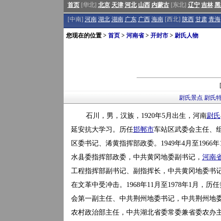
首页
[华北]
北京
天津
河北
山西
内蒙古
[东北]
辽宁
吉林
黑
[中南]
河南
湖北
湖南
广东
广西
海南
[西北]
陕西
甘肃
青海
您现在的位置 >
首页
>
河南省
>
开封市
>
尉氏人物
尉氏景点
尉氏
石川，男，汉族，1920年5月出生，河南
尉氏
延安抗大学习。历任
邯郸市
车站区武委会主任、组
区委书记、浠黄指挥部政委。1949年4月至1966
水县委指挥部政委，中共黄冈地委副书记，
河南
工程指挥部副书记、副指挥长，中共黄冈地委书记兼黄
在文革中受冲击。1968年11月至1978年1月
会第一副主任、中共荆州地委书记，中共荆州地委第一
农村政治部主任，中共湖北省委常委兼省委农办主任,