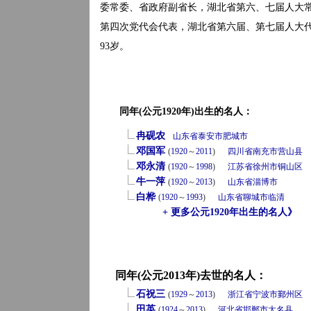
委常委、省政府副省长，湖北省第六、七届人大
第四次党代会代表，湖北省第六届、第七届人大代表。
93岁。
同年(公元1920年)出生的名人：
冉砚农
山东省
泰安市
肥城市
邓国军
(
1920
～
2011
)
四川省
南充市
营山县
邓永清
(
1920
～
1998
)
江苏省
徐州市
铜山区
牛一萍
(
1920
～
2013
)
山东省
淄博市
白桦
(
1920
～
1993
)
山东省
聊城市
临清
+ 更多公元1920年出生的名人》
同年(公元2013年)去世的名人：
石祝三
(
1929
～
2013
)
浙江省
宁波市
鄞州区
田英
(
1924
～
2013
)
河北省
邯郸市
大名县