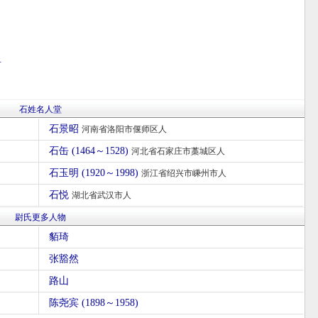
县
石姓名人堂
石景昭
河南省洛阳市偃师区人
石缶 (1464～1528)
河北省石家庄市藁城区人
石玉明 (1920～1998)
浙江省绍兴市嵊州市人
石悦
湖北省武汉市人
尉氏更多人物
貊琦
张豁然
路山
陈尧宾 (1898～1958)