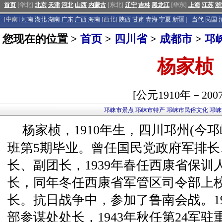
首页
[华北]
北京
天津
河北
山西
内蒙古
[东北]
辽宁
吉林
黑龙江
[华东]
上海
江苏
浙
[中南]
河南
湖北
湖南
广东
广西
海南
[西北]
陕西
甘肃
青海
宁夏
新疆
|
当代
民国
您现在的位置 >
首页
>
四川省
>
成都市
>
邛
杨家桢
[公元1910年－200
邛崃市景点
邛崃市特产
邛崃市民俗文化
邛崃
杨家桢，1910年生，四川邛州(今
班第5期毕业。曾任国民党政府军排
长、副团长，1939年春任西康省保
长，同年冬任西康省军管区司令部上
长。抗日战争中，参加了鲁南会战。1
部参谋处处长，1943年秋任第24军驻