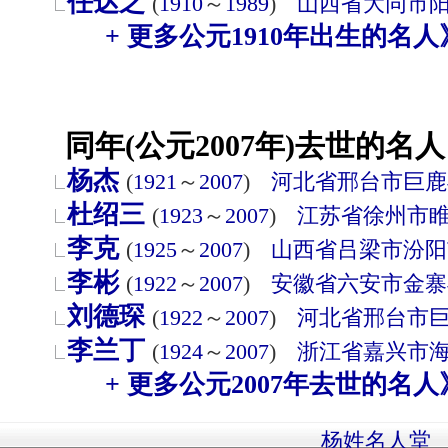
任达之
(
1910
～
1989
)
山西省
大同市
+ 更多公元1910年出生的名人
同年(公元2007年)去世的名人
杨杰
(
1921
～
2007
)
河北省
邢台市
巨鹿
杜绍三
(
1923
～
2007
)
江苏省
徐州市
李克
(
1925
～
2007
)
山西省
吕梁市
汾阳
李彬
(
1922
～
2007
)
安徽省
六安市
金寨
刘德琛
(
1922
～
2007
)
河北省
邢台市
李兰丁
(
1924
～
2007
)
浙江省
嘉兴市
+ 更多公元2007年去世的名人
杨姓名人堂