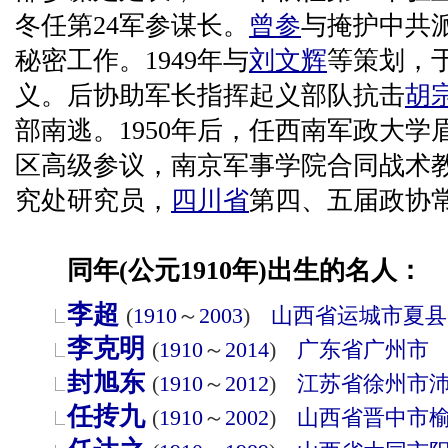
冬任第24军参谋长。
曾参
与掩护中共
秘密工作。1949年与
刘文辉
等策划，于
义。后协助军长指挥起义部队抗击
胡
部南逃。1950年后，任西南军政大
区高级参议，南京军事学院合同战术
究处研究员，
四川省
第四、五届政协常
同年(公元1910年)出生的名人：
李超
(
1910
～
2003
)
山西省
运城市
夏县
李克明
(
1910
～
2014
)
广东省
广州市
封旭东
(
1910
～
2012
)
江苏省
徐州市
任抟九
(
1910
～
2002
)
山西省
晋中市