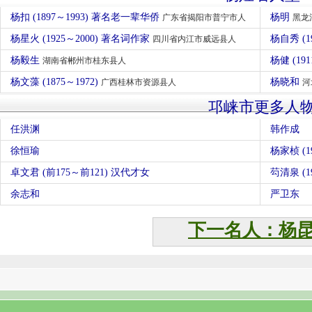
杨扣 (1897～1993) 著名老一辈华侨
杨明
广东省揭阳市普宁市人
黑龙
杨星火 (1925～2000) 著名词作家
杨自秀 (1
四川省内江市威远县人
杨毅生
杨健 (19
湖南省郴州市桂东县人
杨文藻 (1875～1972)
杨晓和
广西桂林市资源县人
河
邛崃市更多人
任洪渊
韩作成
徐恒瑜
杨家桢 (19
卓文君 (前175～前121) 汉代才女
芶清泉 (19
余志和
严卫东
下一名人：杨