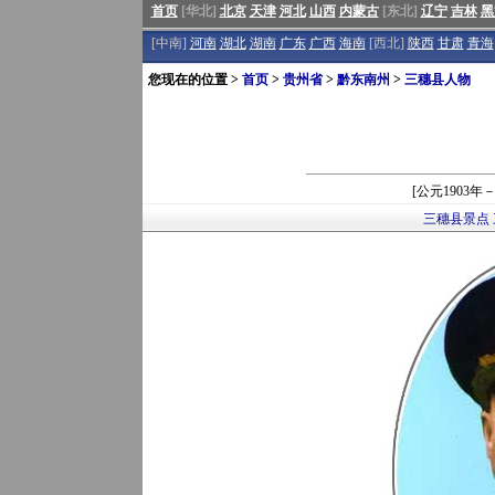
首页
[华北]
北京
天津
河北
山西
内蒙古
[东北]
辽宁
吉林
黑
[中南]
河南
湖北
湖南
广东
广西
海南
[西北]
陕西
甘肃
青海
您现在的位置 >
首页
>
贵州省
>
黔东南州
>
三穗县人物
[公元1903
三穗县景点