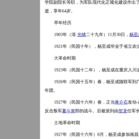
学院副院长等职，为军队现代化正规化建设作出了重要贡
逝，享年64岁。
早年经历
1903年（清·
光绪
二十九年）11月30日，
杨至
1921年（民国十年），杨至成毕业于省立农
大革命时期
1923年（民国十二年），杨至成在重庆入
1926年（民国十五年）春，杨至成随联军到
年团。
1927年（民国十六年）春，正当
蒋介石
发动
反击叛军
夏斗寅
部的战斗。后被派到由
贺龙
任军
土地革命时期
1927年（民国十六年）8月，杨至成参加