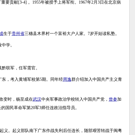
献[3-4] 。1955年被授予上将军衔。1967年2月3日在北京病
成
生于
贵州省
三穗县木界村一个富裕大户人家。7岁开始读私塾。
业中学。
川滇黔联军，任军需官。
广东，考入黄埔军校第5期。同年经
周逸
群介绍加入中国共产主义青
-政变时，杨至成在
武汉
中央军事政治学校转入中国共产党，
曾参
加
长的国民革命军第20军3师任连政治指导员。
南昌起义。起义部队南下广东作战失利后任连长，随部艰苦转战于闽粤