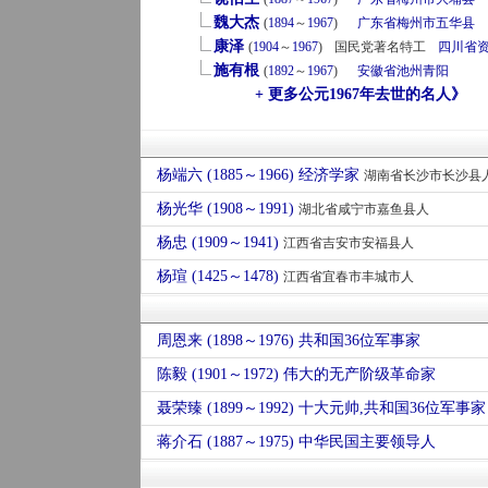
魏大杰
(
1894
～
1967
)
广东省
梅州市
五华县
康泽
(
1904
～
1967
)
国民党著名特工
四川省
施有根
(
1892
～
1967
)
安徽省
池州
青阳
+ 更多公元1967年去世的名人》
杨端六 (1885～1966) 经济学家
湖南省长沙市长沙县
杨光华 (1908～1991)
湖北省咸宁市嘉鱼县人
杨忠 (1909～1941)
江西省吉安市安福县人
杨瑄 (1425～1478)
江西省宜春市丰城市人
周恩来 (1898～1976) 共和国36位军事家
陈毅 (1901～1972) 伟大的无产阶级革命家
聂荣臻 (1899～1992) 十大元帅,共和国36位军事家
蒋介石 (1887～1975) 中华民国主要领导人