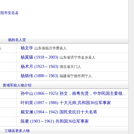
资阳市
安岳县
杨姓名人堂
杨文学
人
山东省临沂市费县人
杨翼骧 (1918～2003)
山东省济宁市金乡县人
杨术月 (1923～1943)
湖北省天门人
杨炳传 (1880～1963)
福建省宁德市周宁人
黄埔军校人物介绍
孙中山 (1866～1925) 孙文，南粤先贤，中华民国主要领导人
叶剑英 (1897～1986) 十大元帅,共和国36位军事家
戴安澜 (1904～1942) 国民党抗日十大名将
陈赓 (1903～1961) 共和国36位军事家
三穗县更多人物