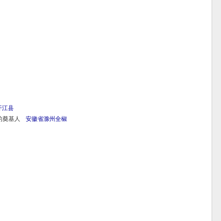
开江县
的奠基人
安徽省
滁州
全椒