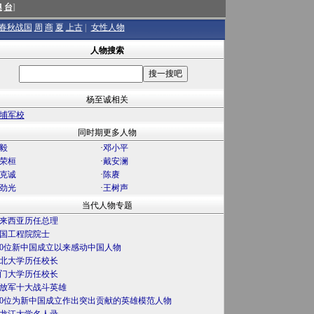
澳
台
]
春秋战国
周
商
夏
上古
|
女性人物
人物搜索
杨至诚相关
埔军校
同时期更多人物
毅
·
邓小平
荣桓
·
戴安澜
克诚
·
陈赓
劲光
·
王树声
当代人物专题
来西亚历任总理
国工程院院士
00位新中国成立以来感动中国人物
北大学历任校长
门大学历任校长
放军十大战斗英雄
00位为新中国成立作出突出贡献的英雄模范人物