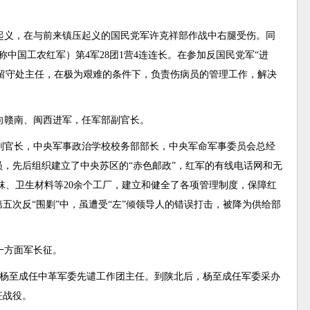
南起义，在与前来镇压起义的国民党军许克祥部作战中右腿受伤。同
中国工农红军）第4军28团1营4连连长。在参加反国民党军“进
任留守处主任，在极为艰难的条件下，负责伤病员的管理工作，解决
军向赣南、闽西进军，任军部副官长。
2军副官长，中央军事政治学校校务部部长，中央军命军事委员会总经
，先后组织建立了中央苏区的“赤色邮政”，红军的有线电话网和无
袜、卫生材料等20余个工厂，建立和健全了各项管理制度，保障红
五次反“围剿”中，虽遭受“左”倾领导人的错误打击，被降为供给部
。
红一方面军长征。
杨至成任中革军委先谴工作团主任。到陕北后，杨至成任军委采办
征战役。