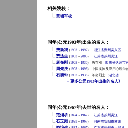
相关院校：
黄埔军校
同年(公元1903年)出生的名人：
费新我
(
1903
～
1992
)
浙江省
湖州
吴兴区
费达生
(
1903
～
2005
)
江苏省
苏州
吴江
唐在刚
(
1903
～
1935
)
唐在刚
四川省
达州市
周先庚
(
1903
～
1996
)
中国实验及应用心理学
石衡钟
(
1903
～
1935
)
革命烈士
湖北省
+ 更多公元1903年出生的名人》
同年(公元1967年)去世的名人：
范烟桥
(
1894
～
1967
)
江苏省
苏州
吴江
石玉殿
(
1893
～
1967
)
河南省
安阳市
林州
饶怡生
(
1887
～
1967
)
广东省
梅州市
大埔县