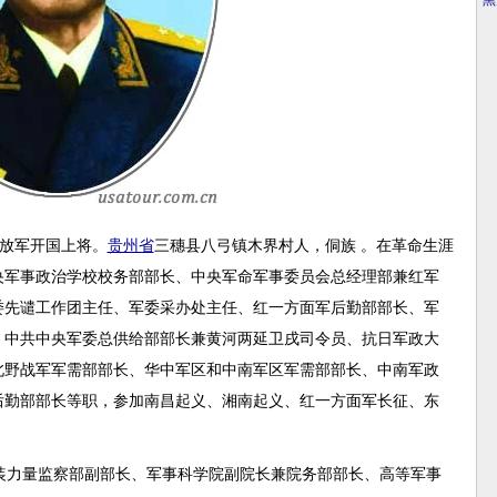
·
黑
人民解放军开国上将。
贵州省
三穗县八弓镇木界村人，侗族 。在革命生涯
央军事政治学校校务部部长、中央军命军事委员会总经理部兼红军
委先谴工作团主任、军委采办处主任、红一方面军后勤部部长、军
、中共中央军委总供给部部长兼黄河两延卫戌司令员、抗日军政大
北野战军军需部部长、华中军区和中南军区军需部部长、中南军政
后勤部部长等职，参加南昌起义、湘南起义、红一方面军长征、东
装力量监察部副部长、军事科学院副院长兼院务部部长、高等军事