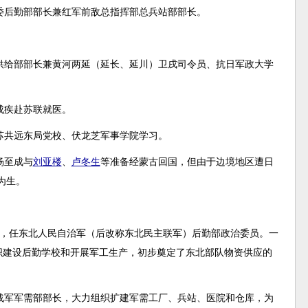
军委后勤部部长兼红军前敌总指挥部总兵站部部长。
供给部部长兼黄河两延（延长、延川）卫戌司令员、抗日军政大学
成疾赴苏联就医。
入苏共远东局党校、伏龙芝军事学院学习。
杨至成与
刘亚楼
、
卢冬生
等准备经蒙古回国，但由于边境地区遭日
为生。
国后，任东北人民自治军（后改称东北民主联军）后勤部政治委员。一
织建设后勤学校和开展军工生产，初步奠定了东北部队物资供应的
野战军军需部部长，大力组织扩建军需工厂、兵站、医院和仓库，为