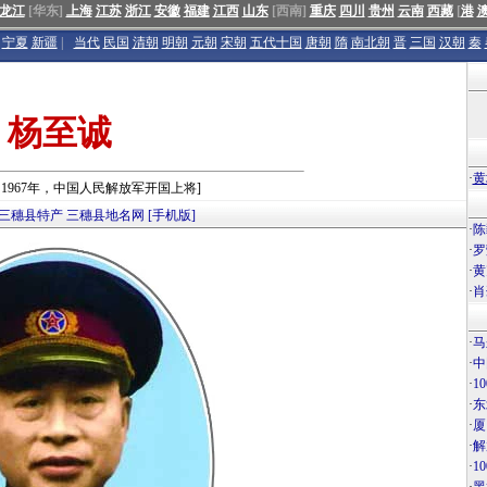
龙江
[华东]
上海
江苏
浙江
安徽
福建
江西
山东
[西南]
重庆
四川
贵州
云南
西藏
[
港
宁夏
新疆
|
当代
民国
清朝
明朝
元朝
宋朝
五代十国
唐朝
隋
南北朝
晋
三国
汉朝
秦
杨至诚
·
黄
年－1967年，中国人民解放军开国上将]
三穗县特产
三穗县地名网
[手机版]
·
陈
·
罗
·
黄
·
肖
·
马
·
中
·
1
·
东
·
厦
·
解
·
1