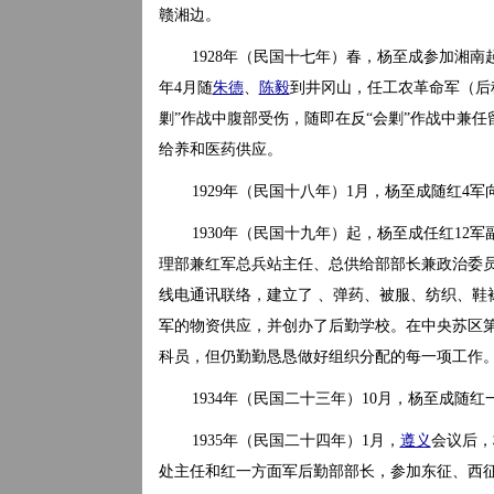
赣湘边。
1928年（民国十七年）春，杨至成参加湘
年4月随
朱德
、
陈毅
到井冈山，任工农革命军（后称
剿”作战中腹部受伤，随即在反“会剿”作战中兼
给养和医药供应。
1929年（民国十八年）1月，杨至成随红4
1930年（民国十九年）起，杨至成任红1
理部兼红军总兵站主任、总供给部部长兼政治委员
线电通讯联络，建立了 、弹药、被服、纺织、鞋
军的物资供应，并创办了后勤学校。在中央苏区第
科员，但仍勤勤恳恳做好组织分配的每一项工作
1934年（民国二十三年）10月，杨至成随
1935年（民国二十四年）1月，
遵义
会议后，
处主任和红一方面军后勤部部长，参加东征、西