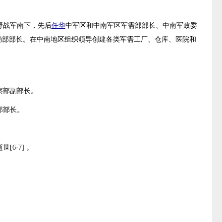
野战军南下，先后
任华
中军区和中南军区军需部部长、中南军政委
勤部部长。在中南地区组织领导创建各类军需工厂、仓库、医院和
察部副部长。
部部长。
[6-7] 。