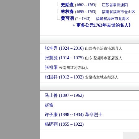
史贻直
(
1682
～
1763
)
江苏省
常州
溧阳
林枝春
(
1699
～
1763
)
福建省
福州市
仓山区
黄可润
(?～
1763
)
福建省
漳州市
龙海区
+ 更多公元1763年去世的名人》
张坤秀 (1924～2016)
山西省长治市沁源县人
张慧源 (1914～1975)
山东省淄博市张店区人
张祖渠
云南省红河弥勒人
张国祥 (1912～1932)
安徽省宣城市郎溪人
马止善 (1897～1962)
赵瑜
许子廉 (1898～1934) 革命烈士
杨廷弼 (1855～1922)