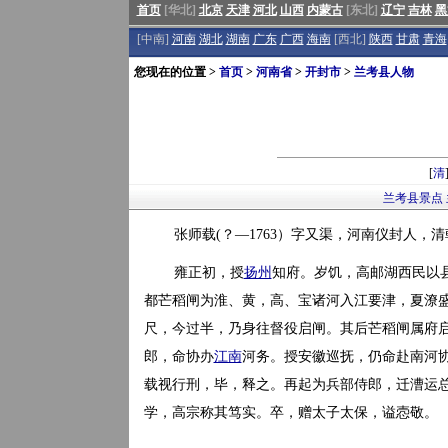
首页
[华北]
北京
天津
河北
山西
内蒙古
[东北]
辽宁
吉林
黑
[中南]
河南
湖北
湖南
广东
广西
海南
[西北]
陕西
甘肃
青海
您现在的位置 >
首页
>
河南省
>
开封市
>
兰考县人物
[
清
兰考县景点
张师载(？—1763）字又渠，河南仪封人，
雍正初，授
扬州
知府。岁饥，高邮湖西民以
都芒稻闸为淮、黄，高、宝诸河入江要津，夏潦
尺，今过半，乃身往督役启闸。其后芒稻闸属府
郎，命协办
江南
河务。授安徽巡抚，仍命赴南河
载视行刑，毕，释之。再起为兵部侍郎，迁漕运
学，高宗称其笃实。卒，赠太子太保，谥悫敬。