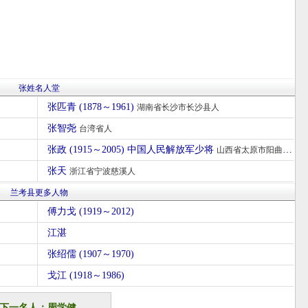
张姓名人堂
张匹青 (1878～1961)
湖南省长沙市长沙县人
张智尧
台湾省人
张政 (1915～2005) 中国人民解放军少将
山西省太原市阳曲人
张天
浙江省宁波慈溪人
兰考县更多人物
傅力戈 (1919～2012)
江湛
张绍儒 (1907～1970)
戈江 (1918～1986)
下一名人：周学健