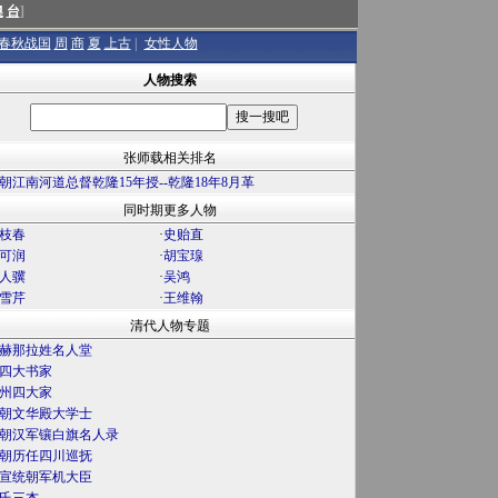
澳
台
]
春秋战国
周
商
夏
上古
|
女性人物
人物搜索
张师载相关排名
朝江南河道总督乾隆15年授--乾隆18年8月革
同时期更多人物
枝春
·
史贻直
可润
·
胡宝瑔
人骥
·
吴鸿
雪芹
·
王维翰
清代人物专题
赫那拉姓名人堂
四大书家
州四大家
朝文华殿大学士
朝汉军镶白旗名人录
朝历任四川巡抚
宣统朝军机大臣