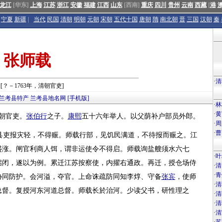
龙江
[华东]
上海
江苏
浙江
安徽
福建
江西
山东
[西南]
重庆
四川
贵州
云南
西藏
[
港
宁夏
新疆
|
当代
民国
清朝
明朝
元朝
宋朝
五代十国
唐朝
隋
南北朝
晋
三国
汉朝
秦
张师载
·
清
][？－1763年，清朝官吏]
兰考县特产
兰考县地名网
[手机版]
·
林
·
黄
清朝官吏。
张伯行
之子。
康熙
五十六年举人。以父荫补户部员外郎。
·
周
·
曹
县吏报灾轻，不得赈。师载行部，见饥民满道，不待报而赈之。江
盛涨。闸官利商人饵，谓非运使令不得启。师载询盐艘须水六七
·
叶
启闭，遂以为例。累迁江苏按察使，内擢右通政。再迁，授仓场侍
·
清
·
青
协同防护。会河溢，夺官。上命诛疏防同知李焞、守备
张宾
，使师
·
清
总督。复授河东河道总督。师载长於治河。少读父书，研性理之
·
清
·
清
·
清