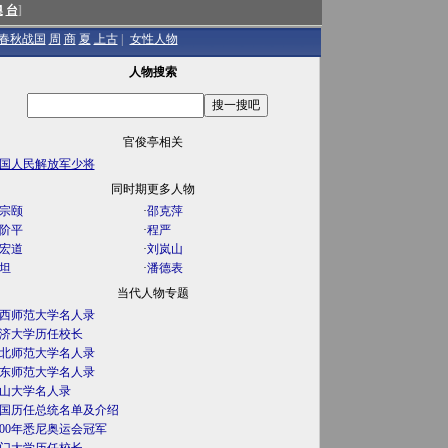
澳
台
]
春秋战国
周
商
夏
上古
|
女性人物
人物搜索
官俊亭相关
国人民解放军少将
同时期更多人物
宗颐
·
邵克萍
阶平
·
程严
宏道
·
刘岚山
坦
·
潘德表
当代人物专题
西师范大学名人录
济大学历任校长
北师范大学名人录
东师范大学名人录
山大学名人录
国历任总统名单及介绍
000年悉尼奥运会冠军