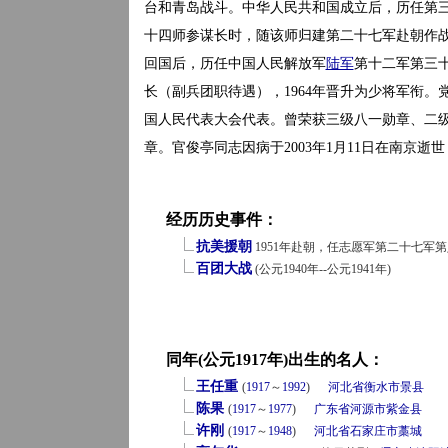
台和青岛战斗。中华人民共和国成立后，历任第三十
十四师参谋长时，随该师归建第二十七军赴朝作
回国后，历任中国人民解放军
陆军
第十二军第三
长（副兵团职待遇），1964年晋升为少将军衔。
国人民代表大会代表。曾荣获三级八一勋章、二级
章。官俊亭同志因病于2003年1月11日在南京逝世
经历历史事件：
抗美援朝
1951年赴朝，任志愿军第二十七军第八十
百团大战
(公元1940年--公元1941年)
同年(公元1917年)出生的名人：
王任重
(
1917
～
1992
)
河北省
衡水市
景县
陈果
(
1917
～
1977
)
广东省
河源市
紫金县
许刚
(
1917
～
1948
)
河北省
石家庄市
藁城