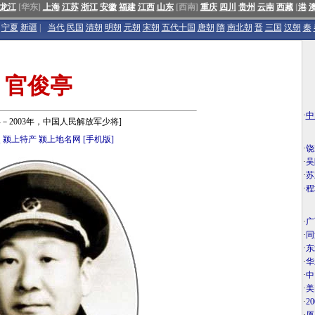
龙江
[华东]
上海
江苏
浙江
安徽
福建
江西
山东
[西南]
重庆
四川
贵州
云南
西藏
[
港
宁夏
新疆
|
当代
民国
清朝
明朝
元朝
宋朝
五代十国
唐朝
隋
南北朝
晋
三国
汉朝
秦
官俊亭
·
中
7年－2003年，中国人民解放军少将]
点
颍上特产
颍上地名网
[手机版]
·
饶
·
吴
·
苏
·
程
·
广
·
同
·
东
·
华
·
中
·
美
·
2