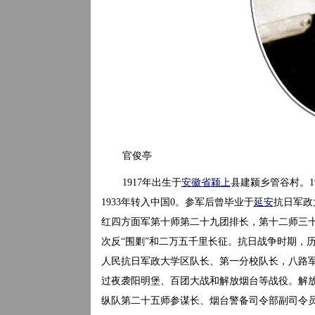
官俊亭
1917年出生于
安徽省
颍上
县建颍乡管谷村。1
1933年转入中国0。参军后曾毕业于
延安
抗日军政
红四方面军第十师第二十九团排长，第十二师三
次反“围剿”和二万五千里长征。抗日战争时期，
人民抗日军政大学区队长、第一分校队长，八路
过夜袭阳明堡、百团大战和解放烟台等战役。解
纵队第二十五师参谋长、烟台警备司令部副司令