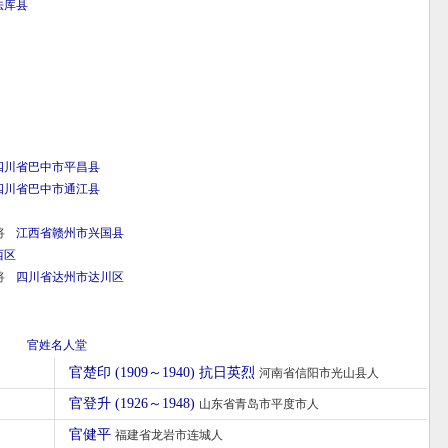
法库县
四川省
巴中市
平昌县
四川省
巴中市
通江县
将
江西省
赣州市
兴国县
西区
将
四川省
达州市
达川区
官姓名人堂
官楚印 (1909～1940) 抗日英烈
河南省信阳市光山县人
官登升 (1926～1948)
山东省青岛市平度市人
官健平
福建省龙岩市连城人