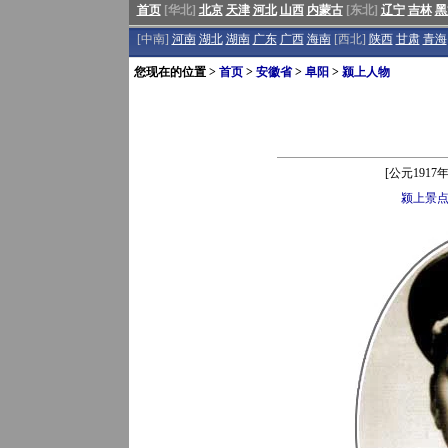
首页
[华北]
北京
天津
河北
山西
内蒙古
[东北]
辽宁
吉林
黑
[中南]
河南
湖北
湖南
广东
广西
海南
[西北]
陕西
甘肃
青海
您现在的位置 >
首页
>
安徽省
>
阜阳
>
颍上人物
[公元191
颍上景