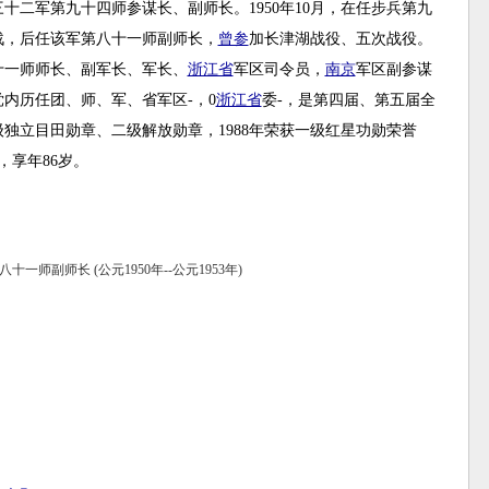
二军第九十四师参谋长、副师长。1950年10月，在任步兵第九
战，后任该军第八十一师副师长，
曾参
加长津湖战役、五次战役。
十一师师长、副军长、军长、
浙江省
军区司令员，
南京
军区副参谋
党内历任团、师、军、省军区-，0
浙江省
委-，是第四届、第五届全
独立目田勋章、二级解放勋章，1988年荣获一级红星功勋荣誉
，享年86岁。
一师副师长 (公元1950年--公元1953年)