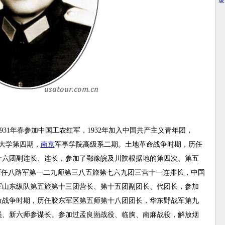
·
厦
931年春参加中国工农红军，1932年加入中国共产主义青年团，
大学第四期，
南京
军事学院高级系二期。土地革命战争时期，历任
十六团副连长、连长，参加了鄂豫皖及川陕根据地的第四次、第五
历任八路军第一二九师第三八五旅第七六九团三营十一连排长，中国
军山东纵队第五旅第十三团营长、第十五团副团长、代团长，参加
放战争时期，历任胶东军区第五师第十八团团长，华东野战军第九
员、新六师参谋长。参加过孟良崮战役、临朐、南麻战役，解放烟