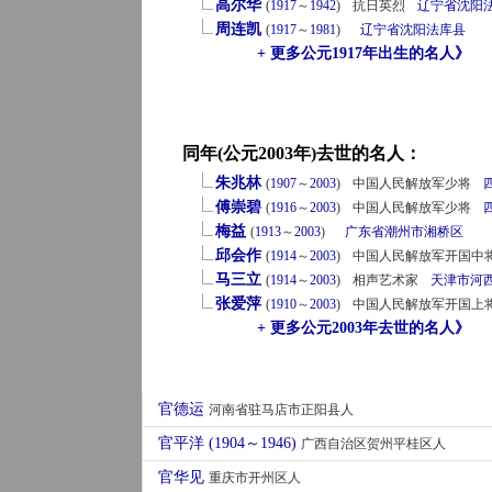
高尔华
(
1917
～
1942
)
抗日英烈
辽宁省
沈阳
周连凯
(
1917
～
1981
)
辽宁省
沈阳
法库县
+ 更多公元1917年出生的名人》
同年(公元2003年)去世的名人：
朱兆林
(
1907
～
2003
)
中国人民解放军少将
傅崇碧
(
1916
～
2003
)
中国人民解放军少将
梅益
(
1913
～
2003
)
广东省
潮州市
湘桥区
邱会作
(
1914
～
2003
)
中国人民解放军开国中
马三立
(
1914
～
2003
)
相声艺术家
天津市
河
张爱萍
(
1910
～
2003
)
中国人民解放军开国上
+ 更多公元2003年去世的名人》
官德运
河南省驻马店市正阳县人
官平洋 (1904～1946)
广西自治区贺州平桂区人
官华见
重庆市开州区人