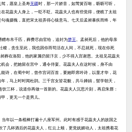
见驾，愿皇上圣寿
无疆
时，那一片娇音，如莺簧百啭，呖呖可听，
住在花蕊夫人身上，一眨不眨。花蕊夫人也有些觉得，便瞧了太祖
是勾魂摄魄，直把宋太祖弄得心猿意马。七天后孟昶暴疾而终，年
赙赠布帛千匹，葬费尽由官给，追封为
楚王
。孟昶死后，他的母亲
社稷，贪生至此，我也因你而苟活在人间，不忍就死，现在你死
孟昶葬在洛阳，他的家属仍留汴京，少不得入宫谢恩。太祖见花蕊夫
此机会，把她留在宫中，通令侍宴。花蕊夫人在这时候，身不由
人能诗，在蜀中时，曾作宫词百首，要她即席吟诗，以显才华，花
如年，马上时时闻杜鹃。三千宫女皆花貌，共斗婵娟，髻学朝天，
连饮三杯，说道你再做一首新的。花蕊夫人沉思片刻，再启朱唇：
解甲，更无一个是男儿。
，当年以一条棍棒打遍十八座军州。此时有感于花蕊夫人的故国之
饮了几杯酒后的花蕊夫人，红云上颊，更觉妩媚动人，太祖携着花