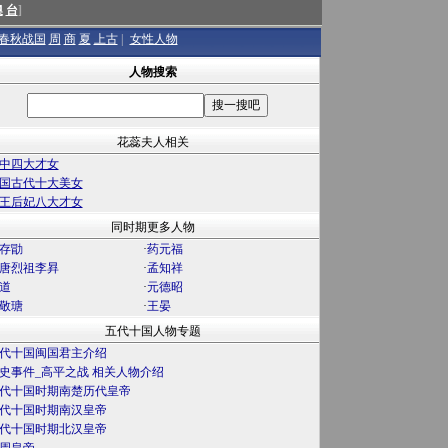
澳
台
]
春秋战国
周
商
夏
上古
|
女性人物
人物搜索
花蕊夫人相关
中四大才女
国古代十大美女
王后妃八大才女
同时期更多人物
存勖
·
药元福
唐烈祖李昪
·
孟知祥
道
·
元德昭
敬瑭
·
王晏
五代十国人物专题
代十国闽国君主介绍
史事件_高平之战 相关人物介绍
代十国时期南楚历代皇帝
代十国时期南汉皇帝
代十国时期北汉皇帝