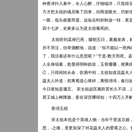
种香泽扑入鼻中，令人心醉，仔细端详，只觉得
方才把太祖的魂灵唤了回来，但两道眼光，仍射
一眼，低头敛鬟而退。这临去时的秋波一转，更
四十七岁，史家多认为是太祖毒死的。
太祖听到孟昶已死，辍朝五日，素服发表，
并不哭泣，但举酒酹地，说道：“你不能以一死殉
了，我活着还有什么意思呢？”于是-数天而死。
人全身缟素，愈显得明眸皓齿，玉骨珊珊，便乘
己，只得宛转从命，饮酒中间，太祖知道花蕊夫
蕊夫人吟道：初离蜀道心将碎，离恨绵绵，春日
今日谁知是谶言。 宋太祖赵匡胤听罢长久不语，
君王城上树降旗，妾在深宫哪得知；十四万人齐
香消玉殒
宋太祖本也是个英雄人物：当年千里送京娘
思，-之痛，竟更加深了对花蕊夫人的爱慕之心。