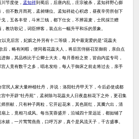
两川节度使，
孟知祥
到蜀后，后唐内乱，庄宗被杀，孟知祥野心膨
号，但不数月而死，孟昶继位。孟知祥处心积虑，昼夜辛劳所创下
干戈，五各丰登，斗米三钱，都下仕女，不辨菽麦，士民採兰赠
酒，教坊歌记，词臣狎客，装点出一幅升平和乐的景象。
女以充后宫，妃嫔之外另有十二等级，其中最宠爱的是“花蕊夫
余歌后，略有闲暇，便同着花蕊夫人，将后宫侍丽召至御前，亲自点
流进御，其品秩比于公卿士大夫，每月香粉之资，皆由内监专司，
那宫人竟有数千之多，唱名发给，每人于御床之前走将过去，亲手
命官民人家大量种植牡丹，并说：洛阳牡丹甲天下，今后必使成都
宫中开辟“牡丹苑”，孟昶除与花蕊夫人日夜盘桓花下之外，更召集
天师所献，只有种子两粒，它开起花来，其色斑红，其瓣六出，清
团扇上，竟相习成风。每当芙蓉盛开，沿城四十里远近，都如铺了
列水嬉，一片莺莺燕燕，口呼万岁，真个是风流天子，千古盛事。