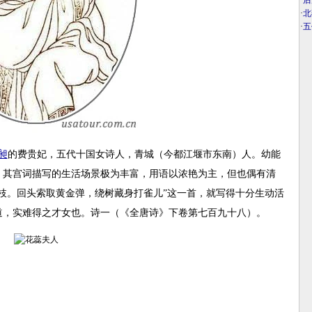
·
后
·
北
·
五
昶
的费贵妃，五代十国女诗人，青城（今都江堰市东南）人。幼能
。其宫词描写的生活场景极为丰富，用语以浓艳为主，但也偶有清
枝。回头索取黄金弹，绕树藏身打雀儿”这一首，就写得十分生动活
道，实难得之才女也。诗一（《全唐诗》下卷第七百九十八）。