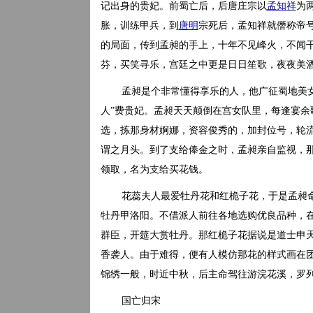
记出身的贵妃。前蜀亡后，后唐庄宗以
孟知祥
为
胀，训练甲兵，到
唐明
宗死后，孟知祥就僭称帝
的局面，传到孟昶的手上，十年不见峰火，不闻
芬，买笑寻乐，宫廷之中更是日日笙歌，夜夜美
孟昶是个非常懂得享乐的人，他广征蜀地美
人”费贵妃。孟昶天天颠倒在宫女队里，每逢宴
选，拣那身材婀娜，资容俊秀的，加封位号，轮
谓之月头。到了支给俸金之时，孟昶亲自监视，
领取，名为支给买花钱。
花蕊夫人最爱牡丹花和红桅子花，于是孟昶
牡丹甲洛阳。不借派人前往各地选购优良品种，在
群臣，开筵大赏牡丹。那红桅子花据说是道士申
香袭人。由于难得，便有人模仿那花的样式画在
锦绣一般，时近中秋，后主命驾往游浣花溪，罗
国亡归宋