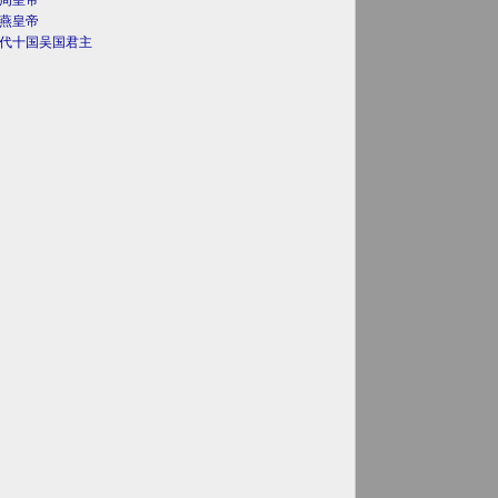
周皇帝
燕皇帝
代十国吴国君主