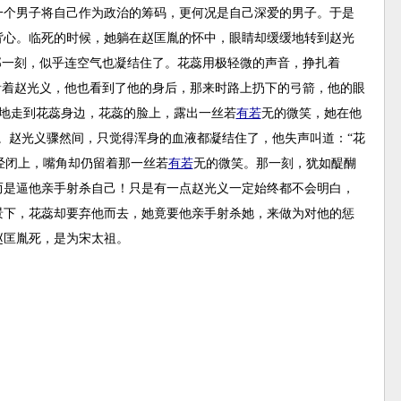
一个男子将自己作为政治的筹码，更何况是自己深爱的男子。于是
背心。临死的时候，她躺在赵匡胤的怀中，眼睛却缓缓地转到赵光
那一刻，似乎连空气也凝结住了。花蕊用极轻微的声音，挣扎着
看着赵光义，他也看到了他的身后，那来时路上扔下的弓箭，他的眼
般地走到花蕊身边，花蕊的脸上，露出一丝若
有若
无的微笑，她在他
。赵光义骤然间，只觉得浑身的血液都凝结住了，他失声叫道：“花
已经闭上，嘴角却仍留着那一丝若
有若
无的微笑。那一刻，犹如醍醐
而是逼他亲手射杀自己！只是有一点赵光义一定始终都不会明白，
景下，花蕊却要弃他而去，她竟要他亲手射杀她，来做为对他的惩
赵匡胤死，是为宋太祖。