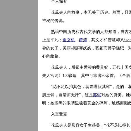
个人简介
花蕊夫人的故事，本无关于历史。然而，只
神秘的传说。
熟谙中国历史和古代文学的人都知道，自古
上是平凡；
鱼玄机
、
薛涛
，其文才和智慧却又远
异的女子，美丽却屏弃妖娆，聪颖而博学强记，
心的纹路。
花蕊夫人，后蜀主孟昶的费贵妃，五代十国
夫人宫词》100多篇，其中可靠者90余首。《全
“花不足以拟其色，蕊差堪状其容”，是的，
肌玉骨，自清凉无汗”，这是
苏轼
对她的赞美。她
明；她漆黑的眼睛里糅着黄金的碎屑，敏感而懒
入宫受宠
花蕊夫人是形容女子生很美，“花不足以拟其