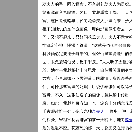
蕊夫人的手，同入寝宫，不久封花蕊夫人为贵妃。
复被邀请入宫喝酒。翌日，孟昶重病于塌。十天
宫。这日退朝略早，径向花蕊夫人那里而来，步
祖不知她供的是什么画像，即向那画像细看去，
间，又想不起来，只好问花蕊夫人。夫人不意太
忙镇定心神，慢慢回答道：“这就是俗传的张仙像
料张仙必定要送子嗣来的。但张仙虽掌管送生的
面，未免亵读仙灵，反干罪戾。”夫人听了太祖的
昶。她本与孟昶相处十分恩爱，自从孟昶暴病身
六宫，心里总抛不下孟昶昔日的恩情，所以亲手
仙。可怜那些宫里的妃嫔，听说供奉张仙可以得
富贵。不久，这张仙送子的画像，竟从禁中传出
衰。如此，孟昶九泉有知，也一定会十分感念花蕊
千古艰难惟一死，伤心岂独
息夫人
。 野史上说
们相爱。宋祖宣花蕊进宫的前一天晚上，她向
赵
盾的迟迟不应。花蕊死的那一天，赵光义在猎场