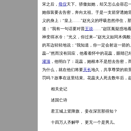
宋之后，
母仪
天下。骄傲如她，却又怎么会容忍
她假装要去告密，奔向太祖。于是一支箭穿透她
义的身上：“皇上……”赵光义的呼吸忽然停住，
道：“我有一句话要对晋
王说
……”赵匡胤疑惑地
神变得冰冷：“光义，你过来--”赵光义如同木偶
的耳边轻轻地说：“我知道，你一定会射这一箭的
蕊--”然而没有回应，他看着怀中的花蕊，眼睛
灌顶
，他明白了：花蕊，她根本不是想去告密，
为什么，就在他们将要
天长
地久，共享尊荣的前
罚吗？故事在这里结束。花蕊夫人死去数年后，
相关史记
述国亡诗
君王城上竖降旗， 妾在深宫那得知？
十四万人齐解甲， 更无一个是男儿。