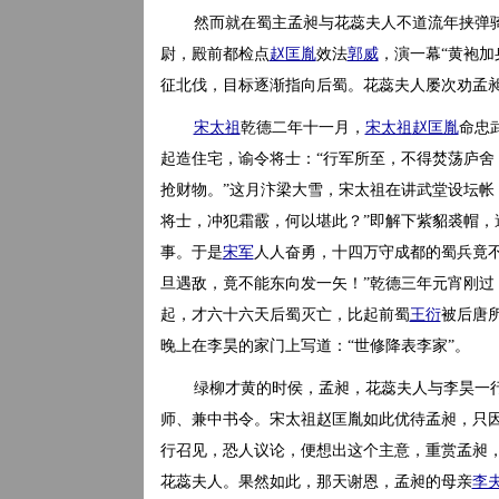
然而就在蜀主孟昶与花蕊夫人不道流年挟弹
尉，殿前都检点
赵匡胤
效法
郭威
，演一幕“黄袍
征北伐，目标逐渐指向后蜀。花蕊夫人屡次劝孟
宋太祖
乾德二年十一月，
宋太祖
赵匡胤
命忠
起造住宅，谕令将士：“行军所至，不得焚荡庐
抢财物。”这月汴梁大雪，宋太祖在讲武堂设坛帐
将士，冲犯霜霰，何以堪此？”即解下紫貂裘帽，
事。于是
宋军
人人奋勇，十四万守成都的蜀兵竟
旦遇敌，竟不能东向发一矢！”乾德三年元宵刚
起，才六十六天后蜀灭亡，比起前蜀
王衍
被后唐
晚上在李昊的家门上写道：“世修降表李家”。
绿柳才黄的时侯，孟昶，花蕊夫人与李昊一
师、兼中书令。宋太祖赵匡胤如此优待孟昶，只
行召见，恐人议论，便想出这个主意，重赏孟昶
花蕊夫人。果然如此，那天谢恩，孟昶的母亲
李