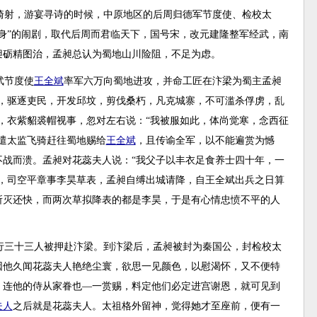
骑射，游宴寻诗的时候，中原地区的后周归德军节度使、检校太
加身”的闹剧，取代后周而君临天下，国号宋，改元建隆整军经武，南
昶砺精图治，孟昶总认为蜀地山川险阻，不足为虑。
武节度使
王全斌
率军六万向蜀地进攻，并命工匠在汴梁为蜀主孟昶
舍，驱逐吏民，开发邱坟，剪伐桑朽，凡克城寨，不可滥杀俘虏，乱
，衣紫貂裘帽视事，忽对左右说：“我被服如此，体尚觉寒，念西征
遣太监飞骑赶往蜀地赐给
王全斌
，且传谕全军，以不能遍赏为憾
不战而溃。孟昶对花蕊夫人说：“我父子以丰衣足食养士四十年，一
过，司空平章事李昊草表，孟昶自缚出城请降，自王全斌出兵之日算
所灭还快，而两次草拟降表的都是李昊，于是有心情忠愤不平的人
行三十三人被押赴汴梁。到汴梁后，孟昶被封为秦国公，封检校太
因他久闻花蕊夫人艳绝尘寰，欲思一见颜色，以慰渴怀，又不便特
，连他的侍从家眷也—一赏赐，料定他们必定进宫谢恩，就可见到
夫人
之后就是花蕊夫人。太祖格外留神，觉得她才至座前，便有一