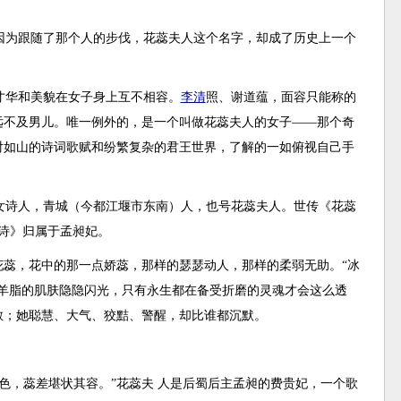
因为跟随了那个人的步伐，花蕊夫人这个名字，却成了历史上一个
才华和美貌在女子身上互不相容。
李清
照、谢道蕴，面容只能称的
远不及男儿。唯一例外的，是一个叫做花蕊夫人的女子——那个奇
对如山的诗词歌赋和纷繁复杂的君王世界，了解的一如俯视自己手
女诗人，青城（今都江堰市东南）人，也号花蕊夫人。世传《花蕊
唐诗》归属于孟昶妃。
花蕊，花中的那一点娇蕊，那样的瑟瑟动人，那样的柔弱无助。“冰
羊脂的肌肤隐隐闪光，只有永生都在备受折磨的灵魂才会这么透
散；她聪慧、大气、狡黠、警醒，却比谁都沉默。
色，蕊差堪状其容。”花蕊夫 人是后蜀后主孟昶的费贵妃，一个歌