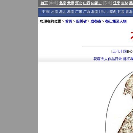
首页
[华北]
北京
天津
河北
山西
内蒙古
[东北]
辽宁
吉林
黑
[中南]
河南
湖北
湖南
广东
广西
海南
[西北]
陕西
甘肃
青海
您现在的位置 >
首页
>
四川省
>
成都市
>
都江堰区人物
[
五代十国
][
花蕊夫人作品目录
都江