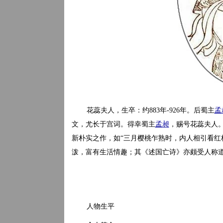
花蕊夫人，生卒：约883年-926年。后蜀主
孟
文，尤长于宫词。得幸蜀主
孟昶
，赐号花蕊夫人
新朴实之作，如“三月樱桃乍熟时，内人相引看红
泼，富有生活情趣；其《述国亡诗》亦颇受人称
人物生平