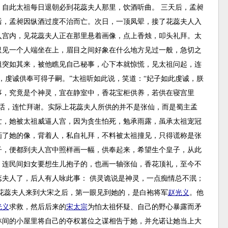
自此太祖每日退朝必到花蕊夫人那里，饮酒听曲。 三天后，孟昶
后，孟昶因纵酒过度不治而亡。次日，一顶凤翚，接了花蕊夫人入
入宫内，见花蕊夫人正在那里悬着画像，点上香烛，叩头礼拜。太
只见一个人端坐在上，眉目之间好象在什么地方见过一般，急切之
祖突如其来，被他瞧见自己秘事，心下本就惊慌，见太祖问起，连
，虔诚供奉可得子嗣。”太祖听如此说，笑道：“妃子如此虔诚，朕
事，究竟是个神灵，宜在静室中，香花宝柜供养，若供在寝宫里
话，连忙拜谢。实际上花蕊夫人所供的并不是张仙，而是蜀主孟
亡，她被太祖威逼人宫，因为贪生怕死，勉承雨露，虽承太祖宠冠
画了她的像，背着人，私自礼拜，不料被太祖撞见，只得谎称是张
子，便都到夫人宫中照样画一幅，供奉起来，希望生个皇子，从此
，连民间妇女要想生儿抱子的，也画一轴张仙，香花顶礼，至今不
夫人了，后人有人咏此事： 供灵诡说是神灵，一点痴情总不泯；
，花蕊夫人来到大宋之后，第一眼见到她的，是白袍将军
赵光义
。他
光义
求救，然后后来的
宋太宗
为怕太祖怀疑、自己的野心暴露而矛
林间的小屋里将自己的夺权篡位之谋相告于她，并允诺让她当上大