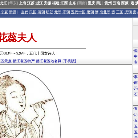
龙江
[华东]
上海
江苏
浙江
安徽
福建
江西
山东
[西南]
重庆
四川
贵州
云南
西藏
[
港
宁夏
新疆
|
当代
民国
清朝
明朝
元朝
宋朝
五代十国
唐朝
隋
南北朝
晋
三国
汉朝
秦
花蕊夫人
·
蜀
公元883年－926年，五代十国女诗人]
·
中
堰区景点
都江堰区特产
都江堰区地名网
[手机版]
·
帝
·
李
·
南
·
冯
·
石
·
五
·
历
·
五
·
五
·
五