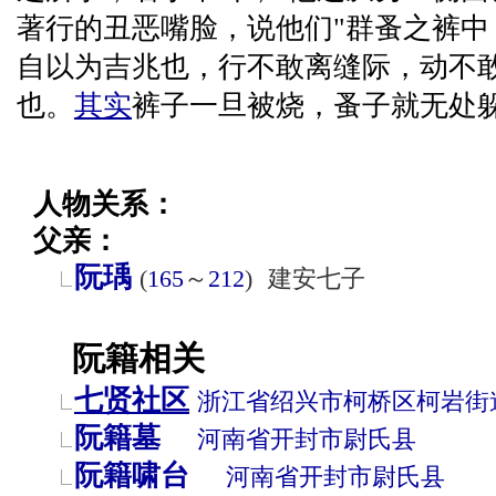
著行的丑恶嘴脸，说他们"群蚤之裤中
自以为吉兆也，行不敢离缝际，动不
也。
其实
裤子一旦被烧，蚤子就无处
人物关系：
父亲：
阮瑀
(
165
～
212
)
建安七子
阮籍相关
七贤社区
浙江省
绍兴市
柯桥区
柯岩街
阮籍墓
河南省
开封市
尉氏县
阮籍啸台
河南省
开封市
尉氏县