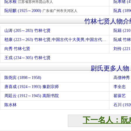
阮水根
阮孝绪 (4
江苏省苏州市昆山市人
阮绍麒 (1925～2000)
阮真 (18
广东省广州市天河区人
竹林七贤人物介
山涛 (205～283) 竹林七贤
阮籍 (21
嵇康 (223～263) 竹林七贤,中国古代十大美男,中国古代十大音乐家
阮咸 竹
向秀 竹林七贤
刘伶 (22
王戎 (234～305) 竹林七贤
尉氏更多人物
陈尧宾 (1898～1958)
高僧神秀 (
唐喜成 (1924～1993) 豫剧宗师
李全忠
周廷云 (1912～1945) 嵩阳书院
翟葆艺
陈水林
石川 (192
下一名人：阮