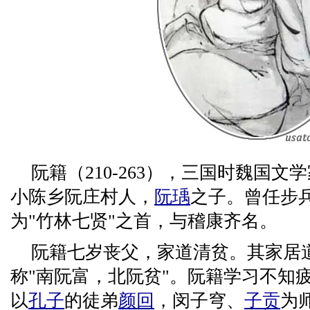
阮籍（210-263），三国时魏国
小陈乡阮庄村人，
阮瑀
之子。曾任步
为"竹林七贤"之首，与稽康齐名。
阮籍七岁丧父，家道清贫。其家居
称"南阮富，北阮贫"。阮籍学习不知
以
孔子
的徒弟
颜回
，闵子穹、
子贡
为