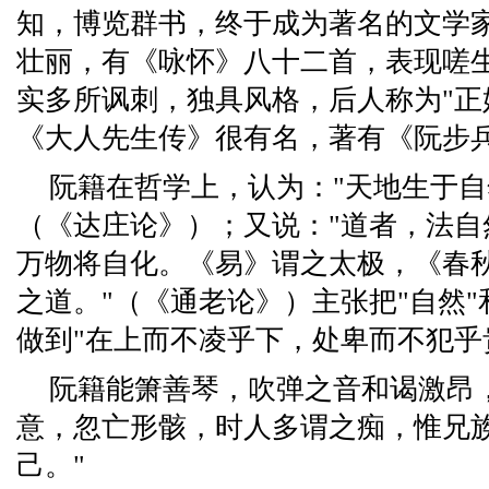
知，博览群书，终于成为著名的文学
壮丽，有《咏怀》八十二首，表现嗟
实多所讽刺，独具风格，后人称为"正
《大人先生传》很有名，著有《阮步
阮籍在哲学上，认为："天地生于
（《达庄论》）；又说："道者，法自
万物将自化。《易》谓之太极，《春
之道。"（《通老论》）主张把"自然
做到"在上而不凌乎下，处卑而不犯乎
阮籍能箫善琴，吹弹之音和谒激昂
意，忽亡形骸，时人多谓之痴，惟兄
己。"