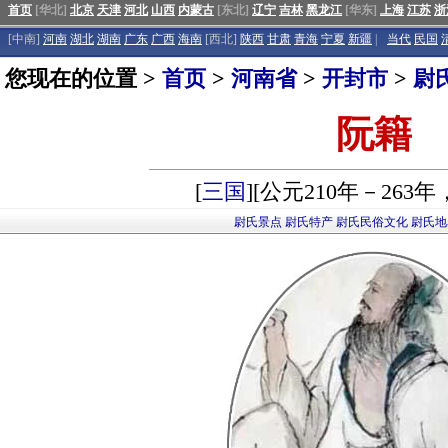
首页
[华北]
北京
天津
河北
山西
内蒙古
[东北]
辽宁
吉林
黑龙江
[华东]
上海
江苏
浙
[中南]
河南
湖北
湖南
广东
广西
海南
[西北]
陕西
甘肃
青海
宁夏
新疆
|
当代
民国
您现在的位置 >
首页
>
河南省
>
开封市
>
尉
阮籍
[
三国
][公元210年－263
尉氏景点
尉氏特产
尉氏民俗文化
尉氏地