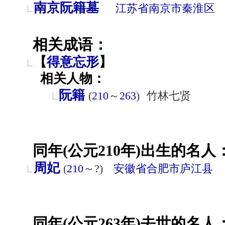
南京阮籍墓
江苏省
南京市
秦淮区
相关成语：
【
得意忘形
】
相关人物：
阮籍
(
210
～
263
)
竹林七贤
同年(公元210年)出生的名人
周妃
(
210
～?)
安徽省
合肥市
庐江县
同年(公元263年)去世的名人