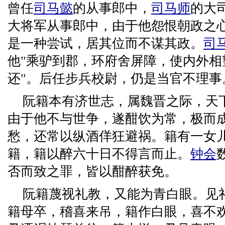
曾任
司马懿
的从事郎中，
司马师
的大
大将军从事郎中，由于他怨恨朝政之
是一种尝试，居其位而不谋其政。
司
他"乘驴到郡，环府舍屏障，使内外相
还"。后任步兵校尉，仍是当官不理事
阮籍本有济世志，属魏晋之际，天
由于他不与世争，遂酣饮为常，极而
愁，还常以纵酒佯狂避祸。籍有一女
籍，籍以醉六十日不得言而止。
钟会
否而致之罪，皆以酣醉获免。
阮籍蔑视礼教，又能为青白眼。见
籍母卒，稽喜来吊，籍作白眼，喜不