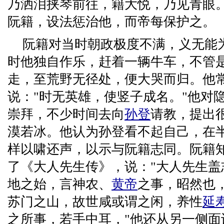
乃洒泪挟琴前往，籍大悦，乃见青眼
阮籍，设法惩治他，而帝每保护之。
阮籍对当时朝政极度不满，义无能
时他独自作乐，赶着一辆牛车，不管
走，至荒野无径处，便大哭而归。他
说："时无英雄，使竖子成名。"他对
崇拜，不少时间去向
孙登
请教，提出
漠若冰。他认为孙登看不起自己，在
样以啸还声，以示与阮籍志同。阮籍
了《大人先生传》，说："大人先生盖
地之始，言神农、
黄帝
之事，昭然也
苏门之山，故世咸或谓之闲，养性
延
之所事，若手中耳，"他还从另一侧面