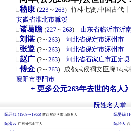
嵇康
(
223
～
263
)
竹林七贤,中国古代
安徽省
淮北市
濉溪
诸葛瞻
(
227
～
263
)
山东省
临沂市
沂
刘谌
(?～
263
)
河北省
保定市
涿州市
张遵
(?～
263
)
河北省
保定市
涿州市
赵广
(?～
263
)
河北省
石家庄市
正定县
傅佥
(?～
263
)
成都武侯祠文臣廊14武
襄阳市
枣阳市
+ 更多公元263年去世的名人
阮姓名人堂
阮开典 (1909～1966)
阮旻锡 (1
陕西省商洛市山阳县人
阮济云
阮经天
广东省佛山市人
台