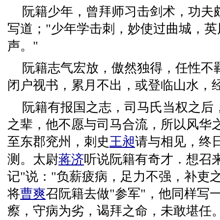
阮籍少年，曾拜师习击剑术，功夫
写道；"少年学击刺，妙使过曲城，英
声。"
阮籍志气宏放，傲然独得，任性不
闭户视书，累月不出，或登临山水，
阮籍有报国之志，司马氏当权之后
之辈，他不愿与司马合流，所以风华
至东郡兖州，刺史
王昶
请与相见，终
测。太尉
蒋济
听说阮籍有奇才．想召
记"说："负薪疲病，足力不强，补吏
将
曹爽
召阮籍去做"参军"，他同样写一
瘵，守病为劣，谒拜之命，未敢堪任。