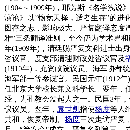
(1904～1909年)，耶芳斯《名学浅说
演论》以“物竞天择，适者生存”的进
图存之志，影响极大。严复翻译态度
雅”三条翻译准则，至今仍为学术界
年(1909年)，清廷赐严复文科进士出
咨议官、度支部清理财政处咨议官及
(1910年)，充资政院议员、海军协都统
海军部一等参谋官。民国元年(1912年
任北京大学校长兼文科学长。翌年，任
经，为孔教会发起人之一。民国3年
议议员。翌年，
袁世凯
指使
杨度
等人
共和，恢复帝制。
杨度
三次走访严复
月，“筹安会”成立，严复名列第三，