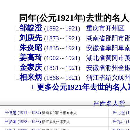
同年(公元1921年)去世的名人
邹靛澄
(
1892
～
1921
)
重庆市
开州区
刘庚先
(
1873
～
1921
)
湖南省
邵阳市
朱炎昭
(
1835
～
1921
)
安徽省
阜阳
阜
姜高琦
(
1902
～
1921
)
湖北省
黄冈市
金家庆
(
1861
～
1921
)
安徽省
滁州
全
相来炳
(
1868
～
1921
)
浙江省
绍兴
嵊
+ 更多公元1921年去世的名人
严姓名人堂
严怪愚 (1911～1984)
严元照 (1
湖南省邵阳市邵东市人
严发奎 (1958～1986)
严九岳 (1
浙江省杭州淳安人