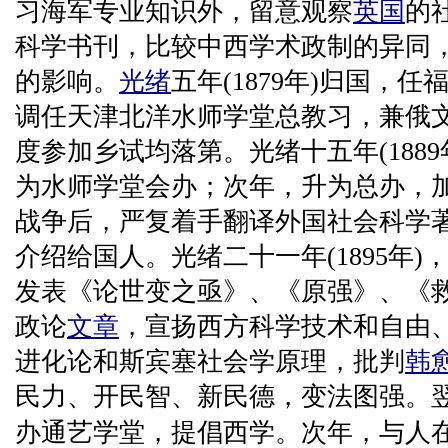
习海军专业知识外，留意观察
英国
的
科学书刊，比较中西学术政制的异同
的影响。
光绪
五年(1879年)归国，
调任天津北洋水师学堂总教习，兼俄
度参加乡试均落第。光绪十五年(188
为水师学堂会办；次年，升为总办，
战争后，严复着手翻译外国社会科学
介绍给国人。光绪二十一年(1895年
发表《论世变之亟》、《原强》、《
政论
文章
，宣扬西方科学技术和自由
进化论和斯宾塞社会学原理，批判
韩
民力、开民智、新民德，变法图强。
办通艺学堂，提倡西学。次年，与人