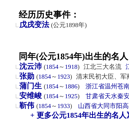
经历历史事件：
戊戌变法
(公元1898年)
同年(公元1854年)出生的名人
沈云沛
(
1854
～
1918
)
江北三大名流
张勋
(
1854
～
1923
)
清末民初大臣、军
蒲门生
(
1854
～
1886
)
浙江省
温州
苍
安维峻
(
1854
～
1925
)
甘肃省
天水
秦
靳伟
(
1854
～
1933
)
山西省
大同市
阳高
+ 更多公元1854年出生的名人