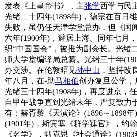
发表《上皇帝书》，主
张学
西学与民
光绪二十四年(1898年)，德宗在百
失败，虽仍任天津学堂总办，但《国
六年(1900年)，避居上海。同年七
织“中国国会”，被推为副会长。光绪二十
师大学堂编译局总纂。光绪三十年(19
办交涉。在伦敦晤见
孙中山
，坚持改
年八月，在-助
马相伯
创办复旦公学，
光绪三十四年(1908年)，再度进京
自甲午战争直到光绪末年，严复致力
有：赫胥黎《天演论》(1896～1898
(1901年)，斯宾塞《群学肄官》，约
《名学》，甄克思《社会通诠》(1903