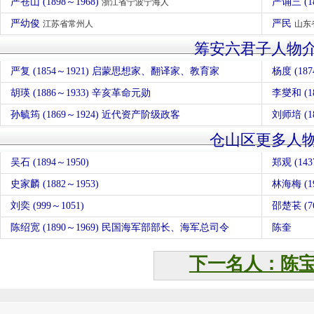
严苍山 (1898～1968)
严诵三 (1
浙江省宁波宁海人
严幼俊
严民
江苏省常州人
山东
筹安六君子人物
严复 (1854～1921) 启蒙思想家、翻译家、教育家
杨度 (18
胡瑛 (1886～1933) 辛亥革命元勋
李燮和 (1
孙毓筠 (1869～1924) 近代资产阶级政客
仓山区更多人
吴石 (1894～1950)
郑观 (143
史家麟 (1882～1953)
林海梅 (1
刘奕 (999～1051)
邵楚苌 (7
陈绍宽 (1890～1969) 民国海军部部长、海军总司令
陈奎
下一名人：陈