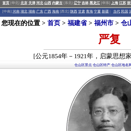
首页
[华北]
北京
天津
河北
山西
内蒙古
[东北]
辽宁
吉林
黑龙江
[华东]
上海
江苏
浙
[中南]
河南
湖北
湖南
广东
广西
海南
[西北]
陕西
甘肃
青海
宁夏
新疆
|
当代
民国
您现在的位置 >
首页
>
福建省
>
福州市
>
仓
严复
[公元1854年－1921年，启蒙思
仓山区景点
仓山区特产
仓山区地名