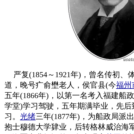
严复(1854～1921年)，曾名传
道，晚号疒俞壄老人，侯官县(今
福州
五年(1866年)，以第一名考入福建船
学堂)学习驾驶，五年期满毕业，先后到
习。
光绪
三年(1877年)，为船政局
抱士穆德大学肄业，后转格林威治海