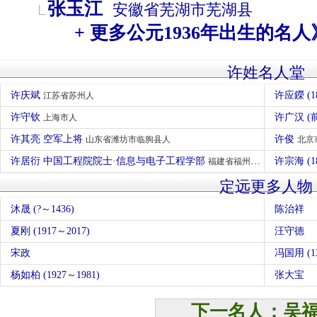
张玉江
安徽省
芜湖市
芜湖县
+ 更多公元1936年出生的名人
许姓名人堂
许庆斌
许应鑅 (1
江苏省苏州人
许守钦
许广汉 (前
上海市人
许其亮 空军上将
许俊
山东省潍坊市临朐县人
北京
许居衍 中国工程院院士·信息与电子工程学部
许宗海 (1
福建省福州市人
定远更多人物
沐晟 (?～1436)
陈治祥
夏刚 (1917～2017)
汪守德
宋政
冯国用 (1
杨如柏 (1927～1981)
张大宝
下一名人：吴