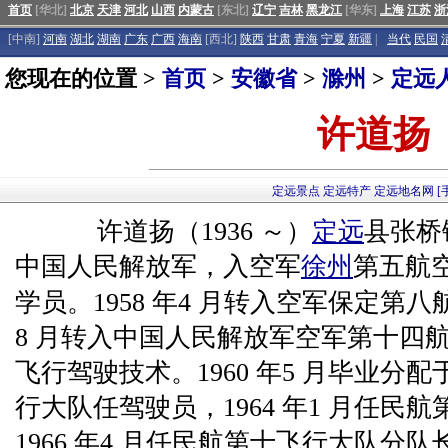
首页
[华北]
北京
天津
河北
山西
内蒙古
[东北]
辽宁
吉林
黑龙江
[华东]
上海
江苏
浙
[中南]
河南
湖北
湖南
广东
广西
海南
[西北]
陕西
甘肃
青海
宁夏
新疆
|
当代
民国
您现在的位置 >
首页
>
安徽省
>
滁州
>
定远
许道扬
定远景点
定远特产
定远地名网
[
许道扬（1936 ～）
定远
县张桥镇
中国人民解放军，入空军
徐州
第五航
学员。1958 年4 月转入空军保定第
8 月转入中国人民解放军空军第十四
飞行驾驶技术。1960 年5 月毕业分
行大队任驾驶员，1964 年1 月任民
1966 年4 月任民航第十飞行大队分队长