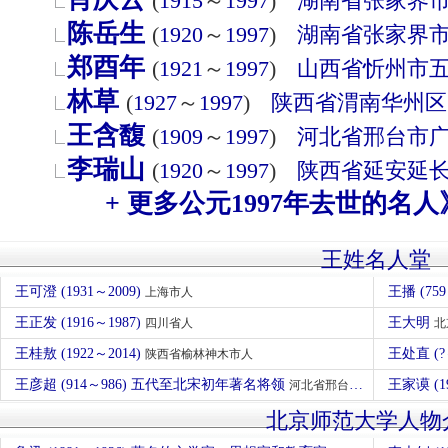
(
1915
～
1997
)
湖南省
张家界
陈岳生
(
1920
～
1997
)
湖南省
张家界
郑酉年
(
1921
～
1997
)
山西省
忻州市
林草
(
1927
～
1997
)
陕西省
渭南
华州区
王含馥
(
1909
～
1997
)
河北省
邢台市
李瑞山
(
1920
～
1997
)
陕西省
延安
延
+ 更多公元1997年去世的名人
王姓名人堂
王可澄 (1931～2009)
王播 (75
上海市人
王正发 (1916～1987)
王大明
四川省人
北
王桂敖 (1922～2014)
王处直 (?
陕西省榆林神木市人
王彦超 (914～986) 五代至北宋初年著名将领
王家谟 (1
河北省邢台市临西县人
北京师范大学人物