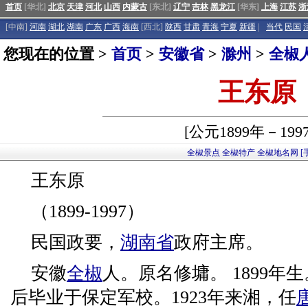
首页
[华北]
北京
天津
河北
山西
内蒙古
[东北]
辽宁
吉林
黑龙江
[华东]
上海
江苏
浙
[中南]
河南
湖北
湖南
广东
广西
海南
[西北]
陕西
甘肃
青海
宁夏
新疆
|
当代
民国
您现在的位置 >
首页
>
安徽省
>
滁州
>
全椒
王东原
[公元1899年－199
全椒景点
全椒特产
全椒地名网
[
王东原
（1899-1997）
民国政要，
湖南省
政府主席。
安徽
全椒
人。原名修墉。 1899
后毕业于保定军校。1923年来湘，任