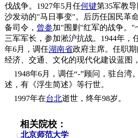
伐战争。1927年5月任
何键
第35军教
沙发动的"马日事变"。后历任国民革
备司令，
曾参
加"围剿"红军的战争。
三军军长，参加淞沪抗战。1944年，
年6月，调任
湖南省
政府主席。任职期
经济、交通、文化的现代化建设蓝图
1948年6月，调任“-”顾问，驻台
述，有《浮生简述》等行世。
1997年在
台北
逝世，终年98岁。
相关院校：
北京师范大学