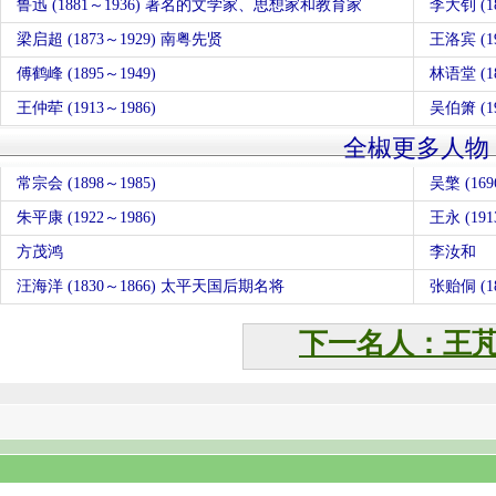
鲁迅 (1881～1936) 著名的文学家、思想家和教育家
李大钊 (
梁启超 (1873～1929) 南粤先贤
王洛宾 (19
傅鹤峰 (1895～1949)
林语堂 (
王仲荦 (1913～1986)
吴伯箫 (
全椒更多人物
常宗会 (1898～1985)
吴檠 (169
朱平康 (1922～1986)
王永 (191
方茂鸿
李汝和
汪海洋 (1830～1866) 太平天国后期名将
张贻侗 (
下一名人：王