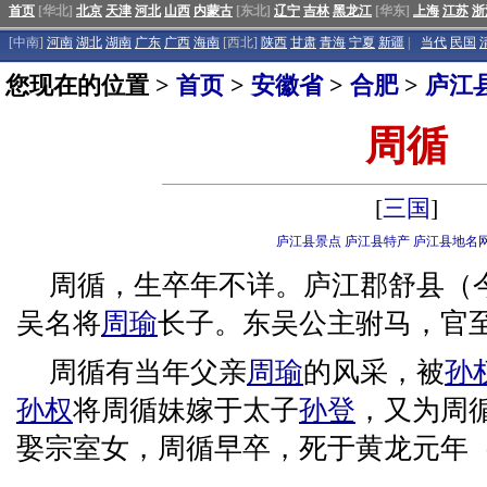
首页
[华北]
北京
天津
河北
山西
内蒙古
[东北]
辽宁
吉林
黑龙江
[华东]
上海
江苏
浙
[中南]
河南
湖北
湖南
广东
广西
海南
[西北]
陕西
甘肃
青海
宁夏
新疆
|
当代
民国
您现在的位置 >
首页
>
安徽省
>
合肥
>
庐江
周循
[
三国
]
庐江县景点
庐江县特产
庐江县地名
周循，生卒年不详。庐江郡舒县（
吴名将
周瑜
长子。东吴公主驸马，官
周循有当年父亲
周瑜
的风采，被
孙
孙权
将周循妹嫁于太子
孙登
，又为周
娶宗室女，周循早卒，死于黄龙元年（