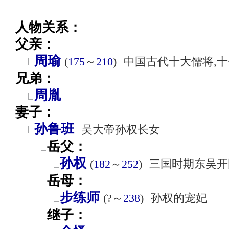
人物关系：
父亲：
周瑜
(
175
～
210
)
中国古代十大儒将,
兄弟：
周胤
妻子：
孙鲁班
吴大帝孙权长女
岳父：
孙权
(
182
～
252
)
三国时期东吴开
岳母：
步练师
(?～
238
)
孙权的宠妃
继子：