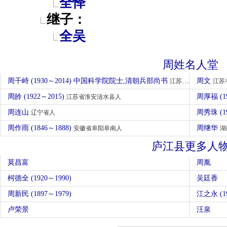
全怿
继子：
全吴
周姓名人堂
周干峙 (1930～2014) 中国科学院院士,清朝兵部尚书
周文
江苏省苏州人
江苏
周皊 (1922～2015)
周厚福 (1
江苏省淮安涟水县人
周连山
周秀珠 (1
辽宁省人
周作雨 (1846～1888)
周继华
安徽省阜阳阜南人
湖
庐江县更多人
莫昌富
周胤
柯德全 (1920～1990)
吴廷香
周新民 (1897～1979)
江之永 (19
卢荣景
汪泉