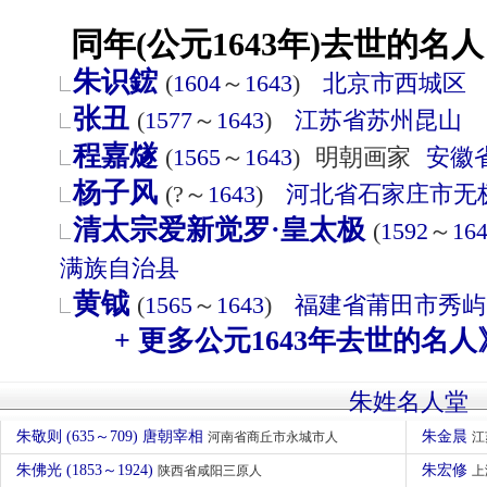
同年(公元1643年)去世的名人
朱识鋐
(
1604
～
1643
)
北京市
西城区
张丑
(
1577
～
1643
)
江苏省
苏州
昆山
程嘉燧
(
1565
～
1643
)
明朝画家
安徽
杨子风
(?～
1643
)
河北省
石家庄市
无
清太宗爱新觉罗·皇太极
(
1592
～
16
满族自治县
黄钺
(
1565
～
1643
)
福建省
莆田市
秀屿
+ 更多公元1643年去世的名人
朱姓名人堂
朱敬则 (635～709) 唐朝宰相
朱金晨
河南省商丘市永城市人
江
朱佛光 (1853～1924)
朱宏修
陕西省咸阳三原人
上