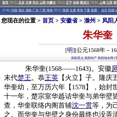
首页
[华北]
北京
天津
河北
山西
内蒙古
[东北]
辽宁
吉林
黑龙江
[华东]
上海
江苏
浙
[中南]
河南
湖北
湖南
广东
广西
海南
[西北]
陕西
甘肃
青海
宁夏
新疆
|
当代
民国
您现在的位置 >
首页
>
安徽省
>
滁州
>
凤阳
朱华奎
[
明
][公元1568年－16
凤阳景点
凤阳特产
凤阳地名网
[
朱华奎(1568——1643)。安徽
末代
楚王
。恭
王英
【火立】子。隆庆五
华奎幼，至万历六年【1578】，始封
十一年，楚宗室华趆诘华奎与弟华壁
查，华奎联络内阁首辅
沈一贯
等，为
之。而华奎与华壁之身份最终也没弄