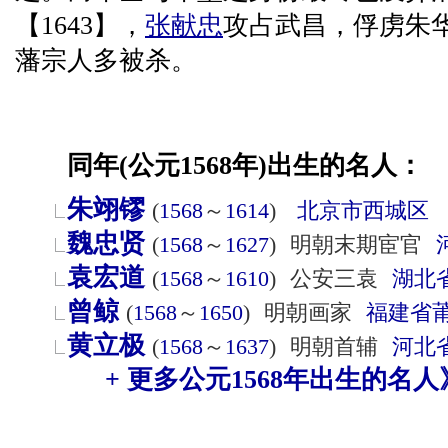
【1643】，
张献忠
攻占武昌，俘虏朱
藩宗人多被杀。
同年(公元1568年)出生的名人：
朱翊镠
(
1568
～
1614
)
北京市
西城区
魏忠贤
(
1568
～
1627
)
明朝末期宦官
袁宏道
(
1568
～
1610
)
公安三袁
湖北
曾鲸
(
1568
～
1650
)
明朝画家
福建省
黄立极
(
1568
～
1637
)
明朝首辅
河北
+ 更多公元1568年出生的名人