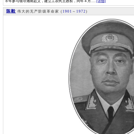
８年参与领导湘南起义，建立工农民主政权，同年４月......
[详细]
陈毅
伟大的无产阶级革命家
(
1901
～
1972
)