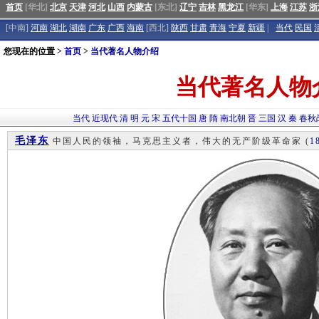
首页
[华北]
北京
天津
河北
山西
内蒙古
[东北]
辽宁
吉林
黑龙江
[华东]
上海
江苏
浙
[中南]
河南
湖北
湖南
广东
广西
海南
[西北]
陕西
甘肃
青海
宁夏
新疆
|
当代
民国
您现在的位置 >
首页
>
当代著名人物介绍
当代著名人物
当代
近现代
清
明
元
宋
五代十国
唐
隋
南北朝
晋
三国
汉
秦
春秋
毛泽东
中国人民的领袖，马克思主义者，伟大的无产阶级革命家
(
1