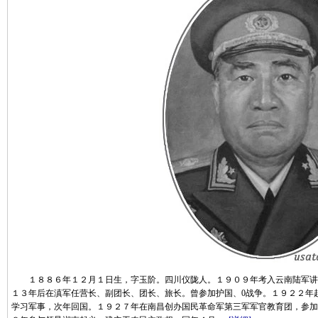
１８８６年１２月１日生，字玉阶。四川仪陇人。１９０９年考入云南陆军讲
１３年后在滇军任营长、副团长、团长、旅长。曾参加护国、0战争。１９２２年
学习军事，次年回国。１９２７年在南昌创办国民革命军第三军军官教育团，参加