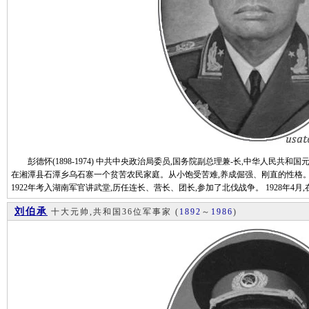
彭德怀(1898-1974) 中共中央政治局委员,国务院副总理兼-长,中华人民共和国元
在湘潭县石潭乡乌石寨一个贫苦农民家庭。从小饱受苦难,养成倔强、刚直的性格。1
1922年考入湖南军官讲武堂,历任连长、营长、团长,参加了北伐战争。 1928年4月,在中
刘伯承
十大元帅,共和国36位军事家
(
1892
～
1986
)