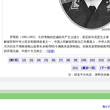
罗荣桓（1902-1963） 久经考验的忠诚的共产主义战士，坚定的马克思主义
解放军和中华人民共和国缔造者之一，中国人民解放军政治工作奠基人，中华人民共
月26日生于湖南省衡山县寒水乡南湾村(今属衡东县荣桓镇)。在衡东县荣桓镇南
的开国元勋，中国十大元帅之......
[详细]
[第1页]
[2]
[3]
[4]
[5]
[6]
[7]
[8]
[9]
[10]
[11]
[12]
[
[21]
[最后一页]
[下一页
注：排名不分先后，资料仅供参
粤ICP