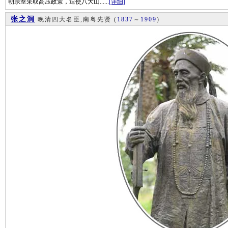
朝宗室采取高压政策，迫使八大山......
[详细]
张之洞
晚清四大名臣,南粤先贤
(
1837
～
1909
)