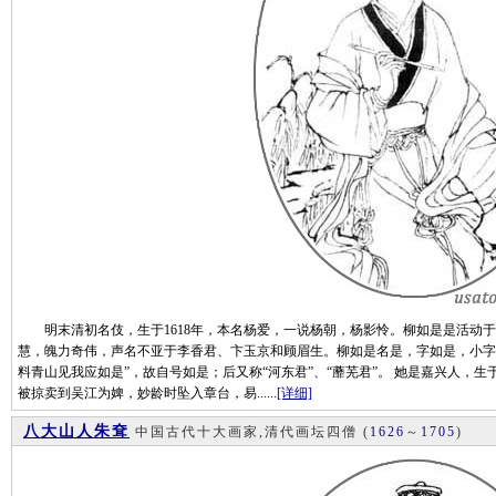
明末清初名伎，生于1618年，本名杨爱，一说杨朝，杨影怜。柳如是是活动于
慧，魄力奇伟，声名不亚于李香君、卞玉京和顾眉生。柳如是名是，字如是，小字
料青山见我应如是”，故自号如是；后又称“河东君”、“蘼芜君”。 她是嘉兴人，
被掠卖到吴江为婢，妙龄时坠入章台，易......
[详细]
八大山人朱耷
中国古代十大画家,清代画坛四僧
(
1626
～
1705
)