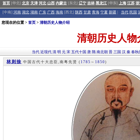
首页
[华北]
北京
天津
河北
山西
内蒙古
[东北]
辽宁
吉林
黑龙江
[华东]
上海
江苏
浙
[中南]
河南
湖北
湖南
广东
广西
海南
[西北]
陕西
甘肃
青海
宁夏
新疆
|
当代
民国
您现在的位置 >
首页
>
清朝历史人物介绍
清朝历史人物
当代
近现代
清
明
元
宋
五代十国
唐
隋
南北朝
晋
三国
汉
秦
春秋
林则徐
中国古代十大忠臣,南粤先贤
(
1785
～
1850
)