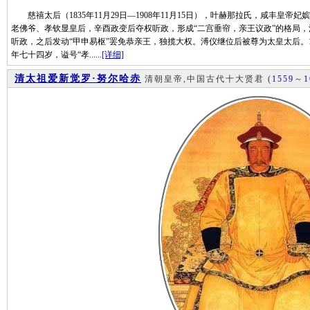
慈禧太后（1835年11月29日—1908年11月15日），叶赫那拉氏，咸丰皇帝
老佛爷、孝钦显皇后，辛酉政变后夺权听政，形成“二宫垂帘，亲王议政”的格局
听政，之后发动“甲申易枢”罢免恭亲王，独揽大权。溥仪继位后被尊为太皇太后。19
年七十四岁，谥号“孝......
[详细]
清太祖爱新觉罗·努尔哈赤
清朝皇帝,中国古代十大贤君
(
1559
～
1