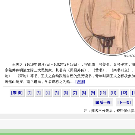
王夫之（1619年10月7日－1692年2月18日），字而农，号姜斋、又号夕堂
宗羲并称明清之际三大思想家。其著有《周易外传》、《黄书》、《尚书引义》、
论》、《宋论》等书。王夫之自幼跟随自己的父兄读书，青年时期王夫之积极参加
署船山病叟、南岳遗民，学者遂称之为船......
[详细]
[第1页]
[2]
[3]
[4]
[5]
[6]
[7]
[8]
[9]
[10]
[11]
[12]
[
[最后一页]
[下一页]
注：排名不分先后，资料仅供参