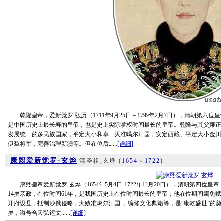
乾隆皇帝，爱新觉罗·弘历（1711年9月25日－1799年2月7日），清朝第六
是中国历史上最长寿的皇帝，也是史上实际掌权时间最长的皇帝。乾隆与其父雍正
发展统一的多民族国家，平定大小和卓、灭准噶尔汗国，安定西藏、平定大小金川
伊犁将军，完善治理新疆等。但在位后......
[详细]
康熙爱新觉罗·玄烨
清圣祖,玄烨
(
1654
～
1722
)
康熙皇帝爱新觉罗·玄烨（1654年5月4日-1722年12月20日），清朝第四位
14岁亲政，在位时间61年，是我国历史上在位时间最长的皇帝；他在位期间蠲免
开府设县，抵制沙俄侵略，大败准噶尔汗国 ，编修文化典籍等，是“康乾盛世”的奠基
岁，谥号合天弘运文......
[详细]