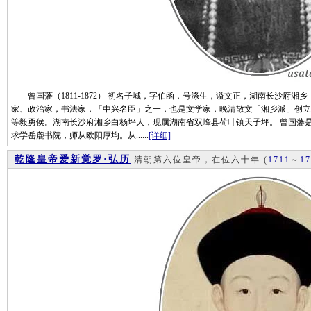
曾国藩（1811-1872） 初名子城，字伯函，号涤生，谥文正，湖南长沙府湘
家、政治家，书法家，「中兴名臣」之一，也是文学家，晚清散文「湘乡派」创立
等毅勇侯。湖南长沙府湘乡白杨坪人，现属湖南省双峰县荷叶镇天子坪。 曾国藩是中
求学岳麓书院，师从欧阳厚均。从......
[详细]
乾隆皇帝爱新觉罗·弘历
清朝第六位皇帝，在位六十年
(
1711
～
17