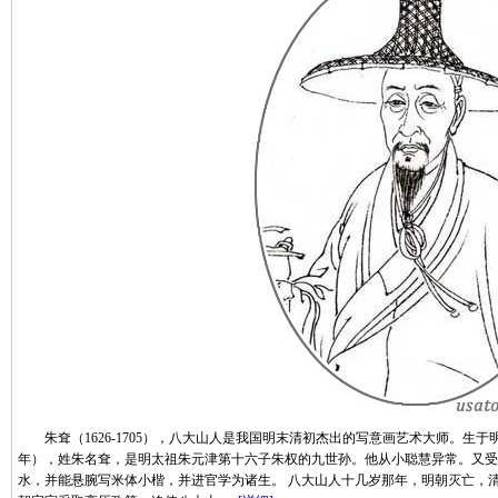
朱耷（1626-1705），八大山人是我国明末清初杰出的写意画艺术大师。生于明天
年），姓朱名耷，是明太祖朱元津第十六子朱权的九世孙。他从小聪慧异常。又受
水，并能悬腕写米体小楷，并进官学为诸生。 八大山人十几岁那年，明朝灭亡，