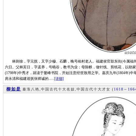
林则徐，字元抚，又字少穆、石麟，晚号竢村老人。福建侯官鼓东街(今属福州市鼓
六日。父林宾日，字孟养，号旸谷，教书为业；母陈帙，做针线、剪纸花，以助家
(1798年)中秀才，就读于鳌峰书院，开始注意经世致用之学。嘉庆九年(1804年
房永清和福建巡抚张师诚的......
[详细]
柳如是
秦淮八艳,中国古代十大名妓,中国古代十大才女
(
1618
～
166