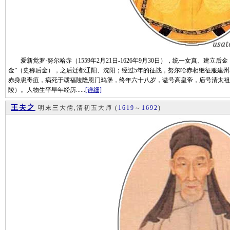
爱新觉罗·努尔哈赤（1559年2月21日-1626年9月30日），统一女真、建立后
金”（史称后金），之后迁都辽阳、沈阳；经过5年的征战，努尔哈赤相继征服建州5
赤身患毒疽，病死于叆福陵隆恩门鸡堡，终年六十八岁，谥号高皇帝，庙号清太祖
陵）。人物生平早年经历......
[详细]
王夫之
明末三大儒,清初五大师
(
1619
～
1692
)