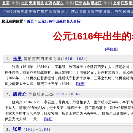
首页
[华北]
北京
天津
河北
山西
内蒙古
[东北]
辽宁
吉林
黑龙江
[华东]
上海
江苏
浙
[中南]
河南
湖北
湖南
广东
广西
海南
[西北]
陕西
甘肃
青海
宁夏
新疆
|
当代
民国
您现在的位置 >
首页
>
公元1616年出生的名人介绍
公元1616年出生
[手机版]
张勇
1、
清朝河西四汉将之首
(
1616
～
1684
)
张勇（1616年－1684年），字非熊，陕西咸宁（今陕西西安）人，清朝名将
担任游击，随孟乔芳转战陕甘，镇压米喇印、丁国栋起义，升任甘肃总兵。后又随
（1663年），张勇改任甘肃提督，此后镇守甘肃十余年。三藩之乱时，张勇被封
加少傅兼太子太师。康熙二十三年（1684……
[详细]
魏裔介
2、
邢台柏乡三杰
(
1616
～
1686
)
魏裔介(1616-1686)，字石生，号贞庵，邢台柏乡人，生于明万历44年，卒于清
中举人。清顺治2年他31岁，进士及第，选庶吉士，授工部给事中。后升任都察
国家大事时年仅40余岁，须发皆黑，历史上称之为乌头宰相。 魏裔介出身农家，
保总宪大夫时，一天……
[详细]
张勇
3、
(
1616
～
1684
)