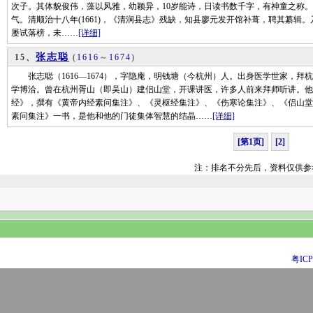
次子。其体貌俊伟，藻以风雅，幼颖异，10岁能诗，日读书数千字，有神童之称。
气。清顺治十八年(1661)，《清涧县志》残缺，知县廖元发开馆补葺，聘其纂辑
屡试落榜，未……
[详细]
张志聪
15、
(
1616
～
1674
)
张志聪（1616—1674），字隐庵，明钱塘（今杭州）人。出身医学世家，拜
学博洽。曾在杭州胥山（即吴山）建侣山堂，开课讲医，许多人前来拜师听讲。他
经》，撰有《黄帝内经素问集注》、《灵枢经集注》、《伤寒论集注》、《侣山堂
素问集注》一书，是他和他的门徒集体智慧的结晶……
[详细]
[第1页]
[2]
注：排名不分先后，资料仅供参
粤ICP