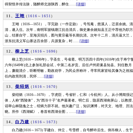
得契悟并传法脉，随醉师北游陕西，醉住……
[详细]
王翊
11、
(
1616
～
1651
)
王翊（1616—1651），字完勋（一作定勋），号笃庵，慈溪人，迁居余姚。清
清，遂入伍。次年，南明军据钱塘江抗击清兵，御史兼余姚知县王正中荐他为职方
山，结寨自守，至海滨招兵，图与黄宗羲等长期抗清。次年十二月，清兵逼大兰，
浙东抗清义军山寨达百余部，兵源复杂，时……
[详细]
柳上芝
12、
(
1616
～
1696
)
柳上芝(1616～1696年)，字圣生，号省斋。明万历四十四年(1616年)生于寿宁
六年(1649年)北上参加礼部会试，中第二名岁贡。后任卢州府巢县知县。到任数
上，廉能清介，听断明敏，勤政劝学，为民众所称许，寻常民家皆绘其像为之祝福
任内政简刑清，民怀……
[详细]
柴绍炳
13、
(
1616
～
1670
)
柴绍炳（1616—1670），字虎臣，号省轩，仁和（今杭州）人。从小博闻强
体，人称“西陵体”，为“西泠十子”名声最著者。明亡后，隐居西湖南屏山，以教授
诏举山林隐逸之士，绍炳力辞不就。他兴趣广泛，知识渊博，对天文、地理、历法
晓。所作《西湖赋》，卷首有西湖全图，……
[详细]
白乃建
14、
(
1616
～
1673
)
白乃建(1616～1673) 字建白、仲立，号雪楞，自号醉吟后生。倒吊柳人，生于明万