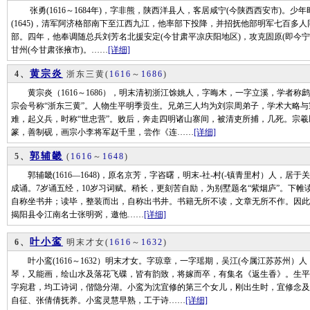
张勇(1616～1684年)，字非熊，陕西洋县人，客居咸宁(今陕西西安市)。
(1645)，清军阿济格部南下至江西九江，他率部下投降，并招抚他部明军七百多
部。四年，他奉调随总兵刘芳名北援安定(今甘肃平凉庆阳地区)，攻克固原(即今
甘州(今甘肃张掖市)。……
[详细]
黄宗炎
4、
浙东三黄
(
1616
～
1686
)
黄宗炎（1616～1686），明末清初浙江馀姚人，字晦木，一字立溪，学者称
宗会号称“浙东三黄”。人物生平明季贡生。兄弟三人均为刘宗周弟子，学术大略
难，起义兵，时称“世忠营”。败后，奔走四明诸山寨间，被清吏所捕，几死。宗
篆，善制砚，画宗小李将军赵千里，尝作《连……
[详细]
郭辅畿
5、
(
1616
～
1648
)
郭辅畿(1616—1648)，原名京芳，字咨曙，明末-社-村(-镇青里村）人，
成诵。7岁诵五经，10岁习词赋。稍长，更刻苦自励，为别墅题名“紫烟庐”。下
自称坐书井；读毕，整装而出，自称出书井。书籍无所不读，文章无所不作。因此
揭阳县令江南名士张明弼，邀他……
[详细]
叶小鸾
6、
明末才女
(
1616
～
1632
)
叶小鸾(1616～1632）明末才女。字琼章，一字瑶期，吴江(今属江苏苏州）
琴，又能画，绘山水及落花飞碟，皆有韵致，将嫁而卒，有集名《返生香》。生平
字宛君，均工诗词，偕隐分湖。小鸾为沈宜修的第三个女儿，刚出生时，宜修念及
自征、张倩倩抚养。小鸾灵慧早熟，工于诗……
[详细]