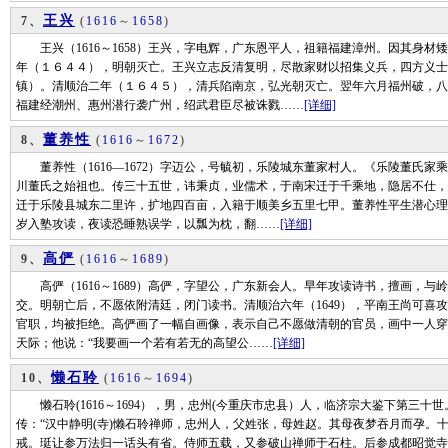
王兴
7、
(
1616
～
1658
)
王兴（1616～1658）王兴，字电辉，广东恩平人，祖籍福建漳州。因其身材
年（１６４４），明朝灭亡。王兴立志反清复明，尽散家财以招集义兵，四方义士
镇）。清顺治二年（１６４５），清兵陷南京，弘光朝灭亡。翌年六月福州破，八
福建经潮州、惠州潜行袭广州，绍武君臣尽被诛戮……
[详细]
董养性
8、
(
1616
～
1672
)
董养性（1616—1672）字迈公，号毓初，乐陵城东董家村人。《乐陵董氏家
川董氏之始祖也。传三十五世，讳秉贞，业儒术，于南宋迁于千乘地，隐居不仕，
迁于乐陵县城东二里许，扩地四百亩，入籍于顺美乡五里七甲。董养性平生潜心理
岁入塾攻读，夜读恐睡熟误学，以瓢为枕，翻……
[详细]
高俨
9、
(
1616
～
1689
)
高俨（1616～1689）高俨，字望公，广东新会人。早年攻读诗书，擅画，与
交。明朝亡后，不愿依附清廷，闭门读书。清顺治六年（1649），平南王尚可喜
官职，均被拒绝。高俨画了一幅自画像，表示自己不愿做清朝的官员，画中一人穿
天际；他说：“我要画一个若有若无的高望公……
[详细]
懒石聆
10、
(
1616
～
1694
)
懒石聆(1616～1694），男，忠州(今重庆市忠县）人，临济宗大鉴下第三十
传：“汉中静明(寺)懒石聆禅师，忠州人，父姓张，母姓赵。其母夜梦吞月而孕。
戒。珽让参万法归一话头有省。侍师五载，又参破山禅师于石柱。后参成都昭觉寺