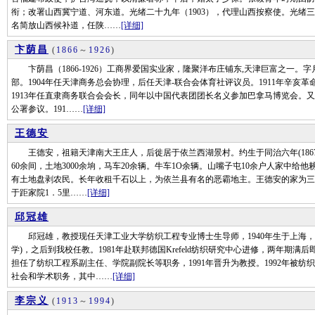
衔；改署山西冀宁道、河东道。光绪二十九年（1903），代理山西按察使。光绪三十
名简放山西候补道，任陕……
[详细]
卞荫昌
(
1866
～
1926
)
卞荫昌（1866-1926）工商界爱国实业家，隆聚洋布庄铺东,天津巨富之一。字
部。1904年任天津商务总会协理，后任天津-联合会体育社评议员。1911年辛
1913年任直隶商务联合会会长，同年以中国代表团团长名义参加巴拿马博览会。又
公署参议。191……
[详细]
王德安
王德安，祖籍天津南大王庄人，后徙居于依兰西湖景村。约生于同治六年(186
60余间，土地3000余垧，马车20余辆。牛车1O余辆。山嘴子屯10余户人家中给
有土地盘剥农民。长年收租千石以上，为依兰县有名的恶霸地主。王德安的家为三个联
于距家院1．5里……
[详细]
邱冠雄
邱冠雄，教授现任天津工业大学纺织工程专业博士生导师，1940年生于上海，1
学)，之后到我校任教。1981年赴联邦德国Krefeld纺织研究中心进修，两年期
担任了纺织工程系副主任、学院副院长等职务，1991年晋升为教授。1992年被
社会和学术职务，其中……
[详细]
李宗义
(
1913
～
1994
)