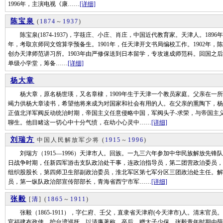
1996年，主演电视《康……
[详细]
陈宝泉
(
1874
～
1937
)
陈宝泉(1874-1937)，字筱庄、小庄、肖庄，中国近代教育家。天津人。189
年，考取京师同文馆算学预备生。1901年，任天津开文书局编校工作。1902年
创办天津师范讲习所。1903年由严修保送到日本留学，专攻速成师范科。回国之后
单级小学堂，筹备……
[详细]
杨大章
杨大章，原名杨世瑛，又名章棣，1909年生于天津一个教员家庭。父亲在一所
竭力供杨大章读书，希望他将来成为对国家和社会有用的人。在父亲的熏陶下，杨
正值北洋军阀反动统治时期，帝国主义任意侵略中国，军阀头子-求荣，与帝国主
聊生。他目睹这一切心中十分气愤，在幼小心灵中……
[详细]
刘瑞方
中国人民解放军少将
(
1915
～
1996
)
刘瑞方（1915—1996）天津市人。回族。一九三六年参加中华民族解放先锋
日战争时期，任新四军游击支队政治处干事，连政治指导员，第二团营政治委员，
组织股股长，第四师卫生部副政治委员，淮北军区第七军分区三团政治处主任。解
员，第一纵队政治部宣传部部长，青海省西宁市军……
[详细]
张毅
[
清
]
(
1865
～
1911
)
张毅（1865-1911），字仁府、壬父，直隶省天津府(今天津市)人。清末官员
官福建布政使，护台湾巡抚，以清廉著称，卒后，赠太子少保。张毅青年时期由荫