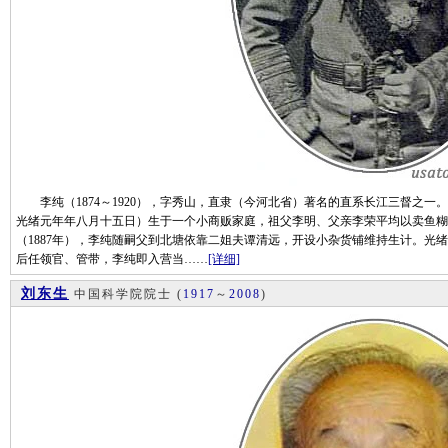
李纯（1874～1920），字秀山，直隶（今河北省）著名的直系长江三督之一。天
光绪元年年八月十五日）生于一个小商贩家庭，祖父李明、父亲李荣平均以卖鱼糊
（1887年），李纯随嗣父到北塘依靠二姐夫谭清远，开设小杂货铺维持生计。光绪
后任领官、管带，李纯即入营当……
[详细]
刘东生
中国科学院院士
(
1917
～
2008
)