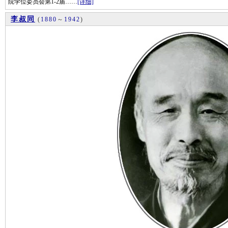
院学位委员会第1-2届……
[详细]
李叔同
(
1880
～
1942
)