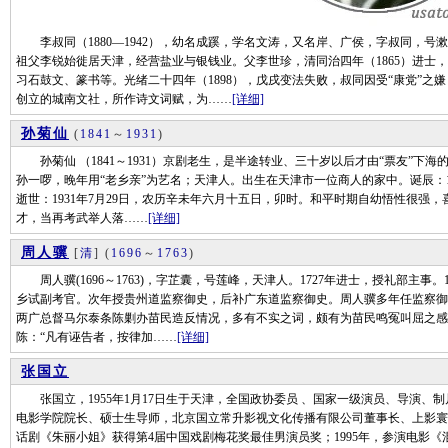
李叔同（1880—1942），幼名成蹊，学名文涛，又名岸、广侯，字叔同，号
祖父李锐始徙居天津，经营盐业与银钱业。父李世珍，清同治四年（1865）进士
习石鼓文、篆书等。光绪二十四年（1898），戊戌变法失败，叔同因受“康党”
创立的城南文社，所作诗文词赋，为……
[详细]
孙菊仙
(
1841
～
1931
)
孙菊仙 （1841～1931）京剧老生，是半途转业、三十岁以后才由“票友”下
孙一啰，晚年用“老乡亲”为艺名；天津人。出生在天津市一位商人的家中。诞辰：1
逝世：1931年7月29日，农历辛未年六月十五日，卯时。和平时期自幼悟性很强，
才，当再考武举人落……
[详细]
周人骥
[
清
]
(
1696
～
1763
)
周人骥(1696～1763)，字芷囊，号莲峰，天津人。1727年进士，授礼部主事。
乡试副考官。次年授贵州道监察御史，后补广东道监察御史。周人骥多年任监察御
两广总督马尔泰条陈剿办苗民造反情况，多有不实之词，颇有为苗民鸣冤叫屈之感。
陈：“凡有诬告者，按律加……
[详细]
张国立
张国立，1955年1月17日生于天津，全国政协委员 、国家一级演员、导演、
电影学院院长、硕士生导师，北京国立常升影视文化传播有限公司董事长、上影寰亚
话剧《朱丽小姐》获得第4届中国戏剧梅花奖最佳男演员奖；1995年，参演电影《