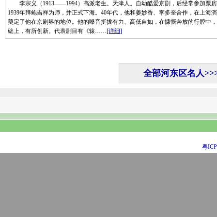
李宗义（1913——1994）高派老生。天津人。自幼酷爱京剧，后经常参加票房活
1939年拜鲍吉祥为师，并正式下海。40年代，他和姜妙香、李多奎合作，在上
奠定了他在京剧界的地位。他的嗓音挺拔有力、高低自如，在慷慨奔放的行腔中，
础上，有所创新。代表剧目有《辕……
[详细]
全部河东区名人>>
粤ICP