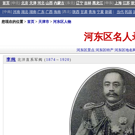
首页
[华北]
北京
天津
河北
山西
内蒙古
[东北]
辽宁
吉林
黑龙江
[华东]
上海
江苏
浙
[中南]
河南
湖北
湖南
广东
广西
海南
[西北]
陕西
甘肃
青海
宁夏
新疆
|
当代
民国
您现在的位置 >
首页
>
天津市
>
河东区人物
河东区名人
河东区景点
河东区特产
河东区地名
李纯
北洋直系军阀
(
1874
～
1920
)