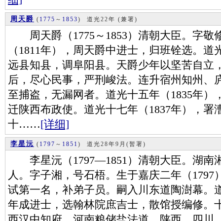
周天爵
(
1775
～
1853
)
道光22年 (兼署)
周天爵（1775～1853）清朝大臣。字
（1811年），周天爵中进士，归班铨选。道光
远县知县，调阜阳县。天爵少年以坚苦自立
后，尽心民事，严刑峻法。连升宿州知州、
至捕盗，无漏网者。道光十五年（1835年
迁陕西布政使。道光十七年（1837年），
十……
[详细]
李星沅
(
1797
～
1851
)
道光28年9月(暂署)
李星沅（1797—1851）清朝大臣。湖
人。字子湘，号石梧。生于嘉庆二年（1797
试第一名，补弟子员。嗣入川东道陶澍幕。道
年成进士，选翰林院庶吉士，散馆授编修。
西汉中知府，河南粮储盐法道，陕西、四川