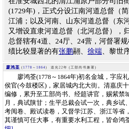
在淮安城西北的清江浦原户部分司旧
(1729年)，正式分设江南河道总督
江浦；以及河南、山东河道总督（东
又增设直隶河道总督（北河总督），
总督辖有4道、24厅、24营，河督署
绩比较显著的有
张鹏
翮、
徐端
、黎世
廖鸿荃
(
1778
～
1864
)
道光22年 (工部尚书兼署)
廖鸿荃(1778～1864年)初名金城，字
侯官(今鼓楼区)，家居城内北大街。清嘉庆十四
编修，累升至工部尚书、经筵讲官，赐紫禁城骑
月，典试陕甘；生平总裁会试一次，典乡试
考阅卷、殿试读卷，又督学江苏、浙江等省，
其谨慎可任大事，有重要水利工程，皆命鸿
细]