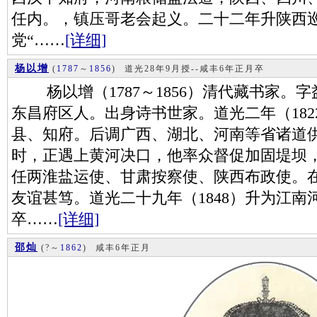
任内。，镇压哥老会起义。二十二年升陕西
党“……
[详细]
杨以增
(
1787
～
1856
)
道光28年9月授--咸丰6年正月卒
杨以增（1787～1856）清代藏书家。
东昌府区人。出身诗书世家。道光二年（18
县、知府。后调广西、湖北、河南等省诸道
时，正遇上黄河决口，他率众督促加固堤坝
任两淮盐运使、甘肃按察使、陕西布政使。
友谊甚笃。道光二十九年（1848）升为江南河
卒……
[详细]
邵灿
(?～
1862
)
咸丰6年正月