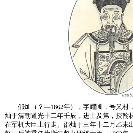
邵灿（？—1862年），字耀圃，号又村
灿于清朝道光十二年壬辰，进士及第，授翰
在军机大臣上行走。邵灿于三年十二月乙未