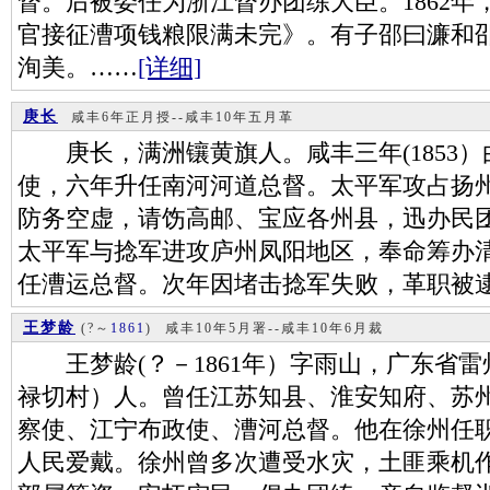
督。后被委任为浙江督办团练大臣。1862
官接征漕项钱粮限满未完》。有子邵曰濂和
洵美。……
[详细]
庚长
咸丰6年正月授--咸丰10年五月革
庚长，满洲镶黄旗人。咸丰三年(1853）
使，六年升任南河河道总督。太平军攻占扬
防务空虚，请饬高邮、宝应各州县，迅办民
太平军与捻军进攻庐州凤阳地区，奉命筹办
任漕运总督。次年因堵击捻军失败，革职被
王梦龄
(?～
1861
)
咸丰10年5月署--咸丰10年6月裁
王梦龄(？－1861年）字雨山，广东省雷
禄切村）人。曾任江苏知县、淮安知府、苏
察使、江宁布政使、漕河总督。他在徐州任职
人民爱戴。徐州曾多次遭受水灾，土匪乘机