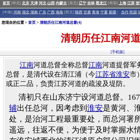
首页
[华北]
北京
天津
河北
山西
内蒙古
[东北]
辽宁
吉林
黑龙江
[华东]
上海
江苏
浙
[中南]
河南
湖北
湖南
广东
广西
海南
[西北]
陕西
甘肃
青海
宁夏
新疆
|
当代
民国
您现在的位置 >
首页
>
清朝历任江南河道总督(4)
清朝历任江南河道总
[手机版]
江南
河道总督全称总督
江南
河道提督军
总督，是清代设在清江浦（今
江苏省
淮安
市
或正二品，负责江苏河道的疏浚及堤防。
清初只在山东济宁设河道总督。167
辅
出任总河，因考虑到
淮安
是黄河、
处，是治河工程最重要处，而总河署
遥远，往返不便，为便于及时掌握水