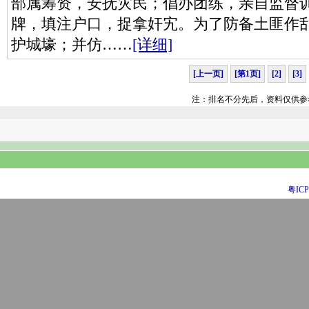
部属筹资，安抚灾民；倡办团练，亲自监督
牌，填注户口，捉拿奸宄。为了防备土匪作
护城壕；并仿……
[详细]
[上一页]
[第1页]
[2]
[3]
注：排名不分先后，资料仅供参
粤ICP