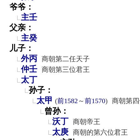
爷爷：
主壬
父亲：
主癸
儿子：
外丙
商朝第二任天子
仲壬
商朝第三位君王
太丁
孙子：
太甲
(
前1582
～
前1570
)
商朝第四
曾孙：
沃丁
商朝帝王
太庚
商朝的第六位君王