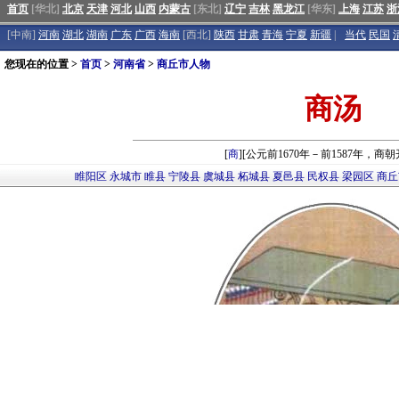
首页
[华北]
北京
天津
河北
山西
内蒙古
[东北]
辽宁
吉林
黑龙江
[华东]
上海
江苏
浙
[中南]
河南
湖北
湖南
广东
广西
海南
[西北]
陕西
甘肃
青海
宁夏
新疆
|
当代
民国
您现在的位置 >
首页
>
河南省
>
商丘市人物
商汤
[
商
][公元前1670年－前1587年，商
睢阳区
永城市
睢县
宁陵县
虞城县
柘城县
夏邑县
民权县
梁园区
商丘