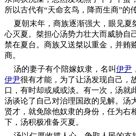
所以古代有“天命玄鸟，降而生商”的
夏朝末年，商族逐渐强大，眼见夏
心灭夏。桀担心汤势力壮大而威胁自
禁在夏台。商族又送桀以重金，并贿
商。
汤的妻子有个陪嫁奴隶，名叫
伊尹
伊尹
很有才能，为了让汤发现自己，
口，有时却或咸或淡。有一次，汤就
汤谈论了自己对治理国政的见解。汤
贤才，就免除他奴隶的身份，任为右
下，汤积极准备灭夏。
汤以仁厚收揽人心，争取人民的支