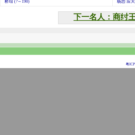
桥瑁 (?～190)
杨悫 应
下一名人：商纣
粤ICP