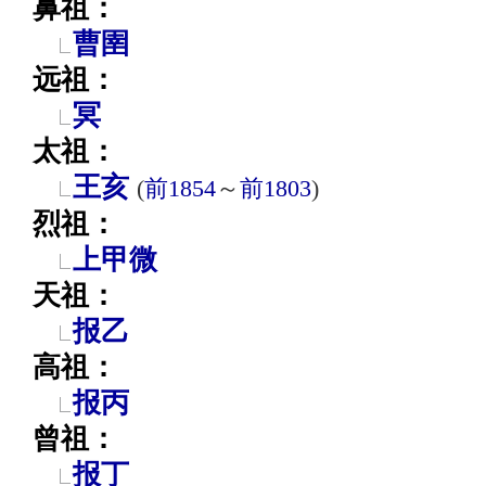
鼻祖：
曹圉
远祖：
冥
太祖：
王亥
(
前1854
～
前1803
)
烈祖：
上甲微
天祖：
报乙
高祖：
报丙
曾祖：
报丁