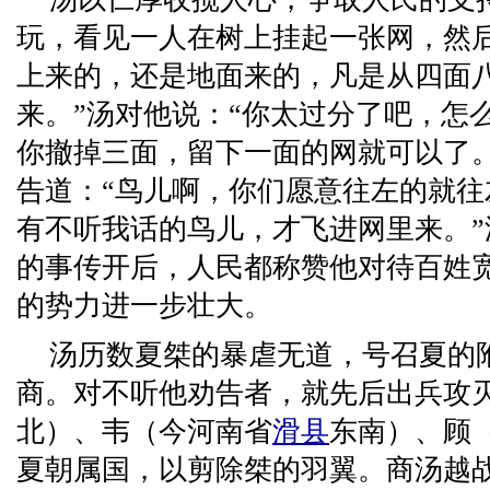
玩，看见一人在树上挂起一张网，然
上来的，还是地面来的，凡是从四面
来。”汤对他说：“你太过分了吧，怎
你撤掉三面，留下一面的网就可以了
告道：“鸟儿啊，你们愿意往左的就
有不听我话的鸟儿，才飞进网里来。
的事传开后，人民都称赞他对待百姓
的势力进一步壮大。
汤历数夏桀的暴虐无道，号召夏的
商。对不听他劝告者，就先后出兵攻
北）、韦（今河南省
滑县
东南）、顾
夏朝属国，以剪除桀的羽翼。商汤越