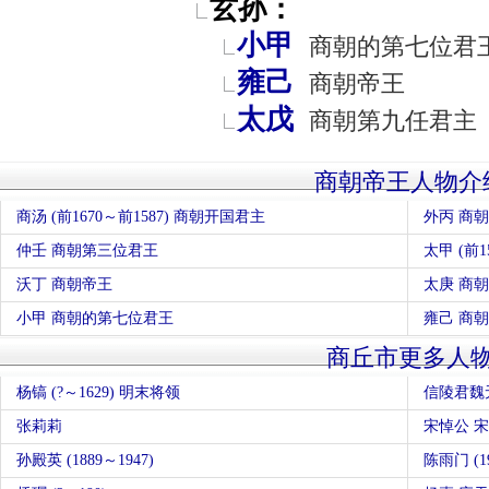
玄孙：
小甲
商朝的第七位君
雍己
商朝帝王
太戊
商朝第九任君主
商朝帝王人物介
商汤 (前1670～前1587) 商朝开国君主
外丙 商
仲壬 商朝第三位君王
太甲 (前
沃丁 商朝帝王
太庚 商
小甲 商朝的第七位君王
雍己 商
商丘市更多人
杨镐 (?～1629) 明末将领
信陵君魏无
张莉莉
宋悼公 宋
孙殿英 (1889～1947)
陈雨门 (19