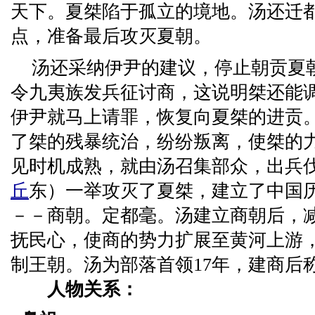
天下。夏桀陷于孤立的境地。汤还迁
点，准备最后攻灭夏朝。
汤还采纳伊尹的建议，停止朝贡夏
令九夷族发兵征讨商，这说明桀还能
伊尹就马上请罪，恢复向夏桀的进贡
了桀的残暴统治，纷纷叛离，使桀的
见时机成熟，就由汤召集部众，出兵
丘
东）一举攻灭了夏桀，建立了中国
－－商朝。定都毫。汤建立商朝后，
抚民心，使商的势力扩展至黄河上游
制王朝。汤为部落首领17年，建商后称
人物关系：