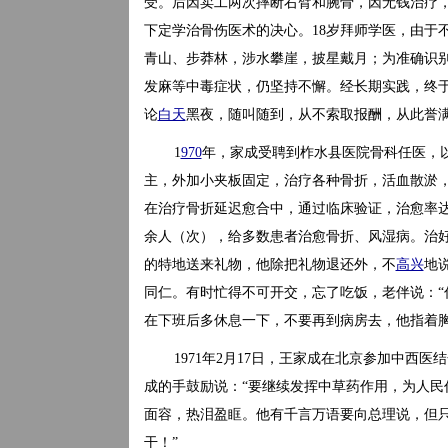
受。后因卖工两次摔断右臂和腕骨，因无钱治疗
下定学治骨伤医术的决心。18岁拜师学医，由于
青山、步莽林，涉水攀崖，披星戴月；为准确识
发麻等中毒症状，仍坚持不懈。经长期实践，终
论
白天
黑夜，随叫随到，从不索取报酬，从此誉
1
970
年，家成受聘到柞水县医院骨科任医，
主，外加小夹板固定，治疗各种骨折，活血散淤，
在治疗骨折延迟愈合中，通过临床验证，治愈率达96％
余人（次），给多数患者治愈骨折、风湿病。治好
的特地送来礼物，他除把礼物退还外，不
高兴
地
同仁。有时忙得不可开交，忘了吃饭，老伴说：“
在下班后多休息一下，不要再到病房去，他指着胸
1971年2月17日，王家成在北京参加中西
成的手鼓励说：“要继续发挥中草药作用，为人民
面容，热泪盈眶。他有千言万语要向总理说，但只
干！”