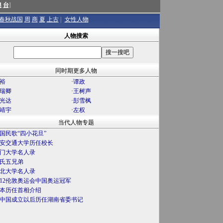
澳
台
]
春秋战国
周
商
夏
上古
|
女性人物
人物搜索
同时期更多人物
裕
·
谭政
瑞卿
·
王树声
光达
·
彭雪枫
靖宇
·
左权
当代人物专题
国民歌“四小花旦”
安交通大学历任校长
门大学名人录
氏五兄弟
北大学名人录
012伦敦奥运会中国奥运冠军
本历任首相介绍
中国成立以后历任湖南省委书记