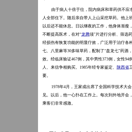
由于病人十倍于往，院内病床和草药供不应
人全部住下。随后亲自带人上山采挖草药。他上
以后还不能休息。日以继夜的工作，他身体渐瘦
不断提高医术，在对“
龙腾
须”片进行分析、筛选
经损伤有恢复功能的明显疗效，广泛用于治疗各
七、八里麻等30多味草药，配制了“盘龙七”药
效。经临床验证467例，其中男性373例，女性94
人、来信争相购买。1985年经专家鉴定、
陕西省
要。
1978年4月，王家成出席了全国科学技术大
见。以后，他一心扑在工作上。每次到外地开会
乘客们非常感激。