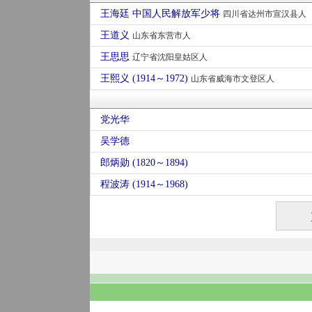
王海廷 中国人民解放军少将
四川省达州市宣汉县人
王道义
山东省东营市人
王思思
辽宁省沈阳皇姑区人
王熙义 (1914～1972)
山东省威海市文登区人
党光华
吴学德
郎炳勋 (1820～1894)
程波涛 (1914～1968)