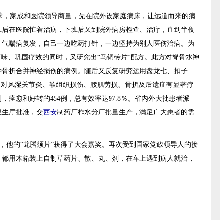
求，家成和医院领导商量，先在院外设家庭病床，让远道而来的病
班后在医院忙着治病，下班后又到院外病房检查、治疗，直到半夜
，气喘病复发，自己一边吃药打针，一边坚持为别人医伤治病。为
药味、巩固疗效的同时，又研究出“马铜砖片”配方。此方对脊骨水神
种骨折合并神经损伤的病例。随后又反复研究运用盘龙七、扣子
酒，对风湿关节炎、软组织损伤、腰肌劳损、骨折及后遗症有显著疗
例，痊愈和好转的454例，总有效率达97.8％。省内外大批患者派
卫生厅批准，交
西安
制药厂柞水分厂批量生产，满足广大患者的需
会，他的“龙腾须片”获得了大会嘉奖。再次受到国家党政领导人的接
，都用木箱装上自制草药片、散、丸、剂，在车上遇到病人就治，