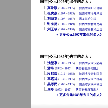
同年(公元1907年)出生的名人：
高录顺
(
1907
～
1935
)
陕西省
铜川
印台区
张虎森
(
1907
～
1935
)
陕西省
商洛
丹凤县
刘绍棠
(
1907
～
1967
)
黑龙江
哈尔滨
谢有德
(
1907
～
1949
)
陕西省
榆林
靖边县
刘玉珍
(
1907
～
1980
)
陕西省
榆林
靖边县
+ 更多公元1907年出生的名人》
同年(公元1985年)去世的名人：
沈玺亭
(
1903
～
1985
)
陕西省
安康
汉阴县
潘峰
(
1942
～
1985
)
陕西省
安康
旬阳县
段启瑞
(
1912
～
1985
)
陕西省
安康
旬阳县
辜远祥
(
1930
～
1985
)
陕西省
安康
平利县
吴厚民
(
1903
～
1985
)
陕西省
安康
平利县
周玲
(
1973
～
1985
)
陕西省
安康
石泉县
+ 更多公元1985年去世的名人》