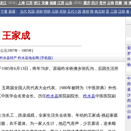
龙江
[华东]
上海
江苏
浙江
安徽
福建
江西
山东
[西南]
重庆
四川
贵州
云南
西藏
[
港
宁夏
新疆
|
当代
民国
清朝
明朝
元朝
宋朝
五代十国
唐朝
隋
南北朝
晋
三国
汉朝
秦
王家成
·
粟
[公元1907年－1985年]
·
罗
柞水县特产
柞水县地名网
[手机版]
·
许
·
杨
于1985年6月13日，终年78岁。原籍柞水铁佛乡张氏沟，后因生活所
·
中
·
西
、五两届全国人民代表大会代表。1980年被聘为《中医辞典》外伤
·
厦
·
沙
区中医学会名誉会长。历任
柞水县
医院副院长、
柞水县
中医医院副
·
西
·
2
·
日
主当长工，跌崖成残，全家生活失去依靠。年幼的王家成-挑起家庭
·
新
果腹，衣不遮体。为一家人生计，他忍气吞声，少言寡语，逆来顺