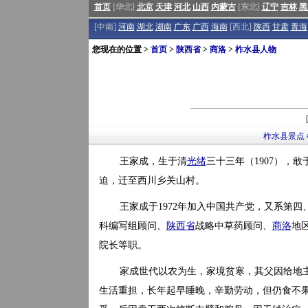
首页
[华北]
北京
天津
河北
山西
内蒙古
[东北]
辽宁
吉林
黑
[中南]
河南
湖北
湖南
广东
广西
海南
[西北]
陕西
甘肃
青海
您现在的位置 >
首页
>
陕西省
>
商洛
>
柞水县人物
柞水县景点
王家成，生于清
光绪
三十三年（1907），敢
迫，迁至西川乡关山村。
王家成于1972年加入中国共产党，又系第四
科编写组顾问、
陕西省
战略中草药顾问、
商洛
地
院长等职。
家成世代以农为生，家境贫寒，其父因给地
生活重担，长年起早睡晚，辛勤劳动，但仍食不