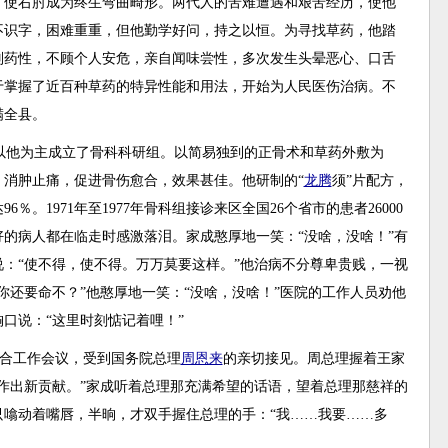
，使右肘成为终生弯曲畸形。两代人的苦难遭遇和艰苦经历，使他
不识字，困难重重，但他勤学好问，持之以恒。为寻找草药，他踏
别药性，不顾个人安危，亲自闻味尝性，多次发生头晕恶心、口舌
于掌握了近百种草药的特异性能和用法，开始为人民医伤治病。不
满全县。
以他为主成立了骨科科研组。以简易独到的正骨术和草药外敷为
消肿止痛，促进骨伤愈合，效果甚佳。他研制的“
龙腾
须”片配方，
。1971年至1977年骨科组接诊来区全国26个省市的患者26000
的病人都在临走时感激落泪。家成憨厚地一笑：“没啥，没啥！”有
说：“使不得，使不得。万万莫要这样。”他治病不分尊卑贵贱，一视
你还要命不？”他憨厚地一笑：“没啥，没啥！”医院的工作人员劝他
口说：“这里时刻惦记着哩！”
医结合工作会议，受到国务院总理
周恩来
的亲切接见。周总理握着王家
作出新贡献。”家成听着总理那充满希望的话语，望着总理那慈祥的
噏动着嘴唇，半晌，才双手握住总理的手：“我……我要……多