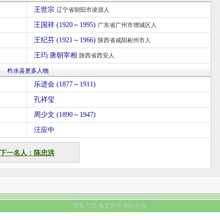
王世宗
辽宁省朝阳市凌源人
王国祥 (1920～1995)
广东省广州市增城区人
王纪芬 (1921～1966)
陕西省咸阳彬州市人
王玙 唐朝宰相
陕西省西安人
柞水县更多人物
乐进会 (1877～1911)
孔祥玺
周少文 (1890～1947)
汪应中
下一名人：陈忠洪
联系方式
免责声明
网站合作